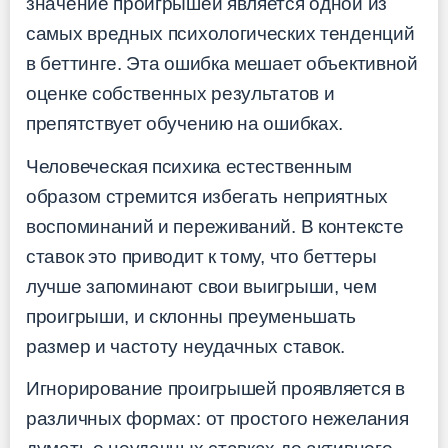
значение проигрышей является одной из
самых вредных психологических тенденций
в беттинге. Эта ошибка мешает объективной
оценке собственных результатов и
препятствует обучению на ошибках.
Человеческая психика естественным
образом стремится избегать неприятных
воспоминаний и переживаний. В контексте
ставок это приводит к тому, что беттеры
лучше запоминают свои выигрыши, чем
проигрыши, и склонны преуменьшать
размер и частоту неудачных ставок.
Игнорирование проигрышей проявляется в
различных формах: от простого нежелания