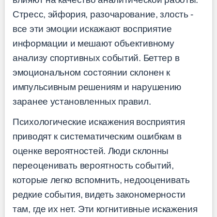
Стресс, эйфория, разочарование, злость -
все эти эмоции искажают восприятие
информации и мешают объективному
анализу спортивных событий. Беттер в
эмоциональном состоянии склонен к
импульсивным решениям и нарушению
заранее установленных правил.
Психологические искажения восприятия
приводят к систематическим ошибкам в
оценке вероятностей. Люди склонны
переоценивать вероятность событий,
которые легко вспомнить, недооценивать
редкие события, видеть закономерности
там, где их нет. Эти когнитивные искажения