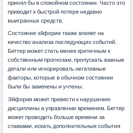
принял бы в спокойном состоянии. Часто это
приводит к быстрой потере недавно
выигранных средств.
Состояние эйфории также влияет на
качество анализа последующих событий.
Беттер может стать менее критичным к
собственным прогнозам, пропускать важные
детали или игнорировать негативные
факторы, которые в обычном состоянии
были бы замечены и учтены.
Эйфория может привести к нарушению
дисциплины в управлении временем. Беттер
может проводить больше времени за
ставками, искать дополнительные события