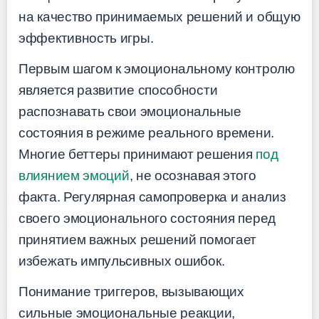
на качество принимаемых решений и общую
эффективность игры.
Первым шагом к эмоциональному контролю
является развитие способности
распознавать свои эмоциональные
состояния в режиме реального времени.
Многие беттеры принимают решения
под
влиянием эмоций
, не осознавая этого
факта. Регулярная самопроверка и анализ
своего эмоционального состояния перед
принятием важных решений помогает
избежать импульсивных ошибок.
Понимание триггеров, вызывающих
сильные эмоциональные реакции,