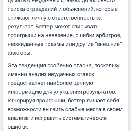
думать о неудачных ставках до активного
поиска оправданий и объяснений, которые
снижают личную ответственность за
результат. Беттер может списывать
проигрыши на невезение, ошибки арбитров,
неожиданные травмы или другие "внешние"
факторы.
Эта тенденция особенно опасна, поскольку
именно анализ неудачных ставок
предоставляет наиболее ценную
информацию для улучшения результатов.
Игнорируя проигрыши, беттер лишает себя
возможности выявить слабые места в своем
анализе и исправить систематические
ошибки.