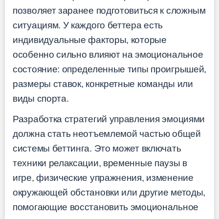
позволяет заранее подготовиться к сложным
ситуациям. У каждого беттера есть
индивидуальные факторы, которые
особенно сильно влияют на эмоциональное
состояние: определенные типы проигрышей,
размеры ставок, конкретные команды или
виды спорта.
Разработка стратегий управления эмоциями
должна стать неотъемлемой частью общей
системы беттинга. Это может включать
техники релаксации, временные паузы в
игре, физические упражнения, изменение
окружающей обстановки или другие методы,
помогающие восстановить эмоциональное