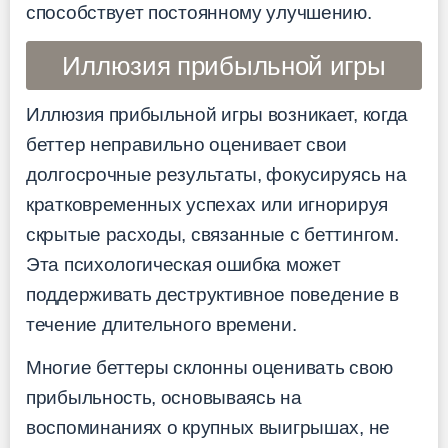
способствует постоянному улучшению.
Иллюзия прибыльной игры
Иллюзия прибыльной игры возникает, когда
беттер неправильно оценивает свои
долгосрочные результаты, фокусируясь на
кратковременных успехах или игнорируя
скрытые расходы, связанные с беттингом.
Эта психологическая ошибка может
поддерживать деструктивное поведение в
течение длительного времени.
Многие беттеры склонны оценивать свою
прибыльность, основываясь на
воспоминаниях о крупных выигрышах, не