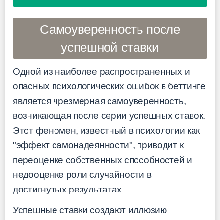
Самоуверенность после
успешной ставки
Одной из наиболее распространенных и
опасных психологических ошибок в беттинге
является чрезмерная самоуверенность,
возникающая после серии успешных ставок.
Этот феномен, известный в психологии как
"эффект самонадеянности", приводит к
переоценке собственных способностей и
недооценке роли случайности в
достигнутых результатах.
Успешные ставки создают иллюзию