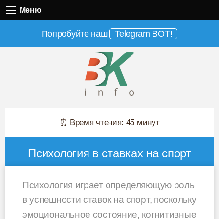
Меню
Меню
Попробуйте наш
Telegram BOT!
⏰ Время чтения: 45 минут
Психология в ставках на спорт
Психология играет определяющую роль
в успешности ставок на спорт, поскольку
эмоциональное состояние, когнитивные