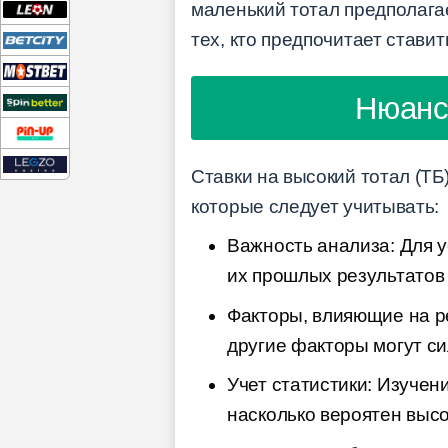
маленький тотал предполага
тех, кто предпочитает ставит
Нюансы
Ставки на высокий тотал (Т
которые следует учитывать:
Важность анализа: Для у
их прошлых результатов
Факторы, влияющие на ре
другие факторы могут си
Учет статистики: Изучен
насколько вероятен высо