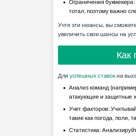
Ограничения букмекера:
тотал, поэтому важно сл
Учтя эти нюансы, вы сможете
увеличить свои шансы на усп
Как 
Для
успешных ставок
на высо
Анализ команд (например
атакующие и защитные ха
Учет факторов: Учитывай
такие как погода, поле, т
Статистика: Анализируйт