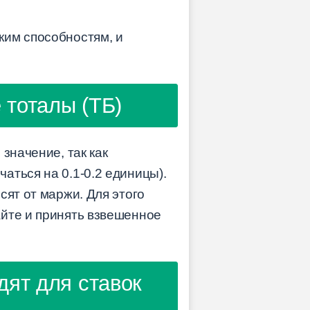
ким способностям, и
 тоталы (ТБ)
значение, так как
аться на 0.1-0.2 единицы).
сят от маржи. Для этого
йте и принять взвешенное
дят для ставок