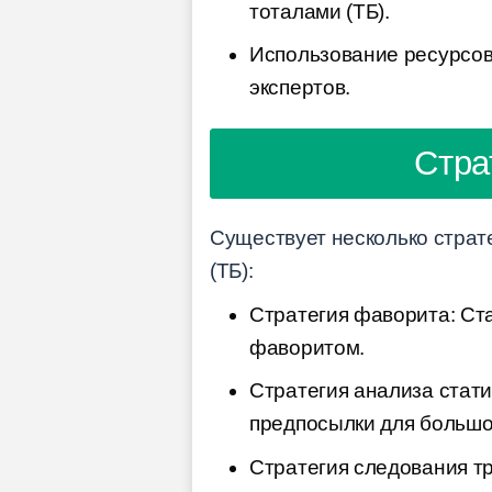
тоталами (ТБ).
Использование ресурсов
экспертов.
Стра
Существует несколько страт
(ТБ):
Стратегия фаворита: Ста
фаворитом.
Стратегия анализа стати
предпосылки для большо
Стратегия следования т