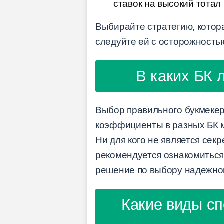
ставок на высокий тотал 
Выбирайте стратегию, котор
следуйте ей с осторожность
В каких БК 
Выбор правильного букмекера
коэффициенты в разных БК м
Ни для кого не является сек
рекомендуется ознакомиться
решение по выбору надежно
Какие виды сп