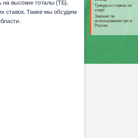
ь на высокие тоталы (ТБ),
Tренды в ставках на
спорт
их ставок. Также мы обсудим
Законно ли
области.
использование vpn в
России