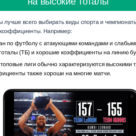
на высокие тоталы
ы лучше всего выбирать виды спорта и чемпионаты
 коэффициенты. Например:
ан по футболу с атакующими командами и слабым
тоталы (ТБ) и хорошие коэффициенты на линию бу
 топовые лиги обычно характеризуются высокими т
фициенты также хороши на многие матчи.