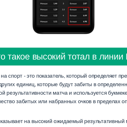
о такое высокий тотал в линии
х на спорт - это показатель, который определяет 
 других единиц, которые будут забиты в определен
ой результативности матча и используется букмек
чество забитых или набранных очков в пределах о
казывает на высокий ожидаемый результативный ма