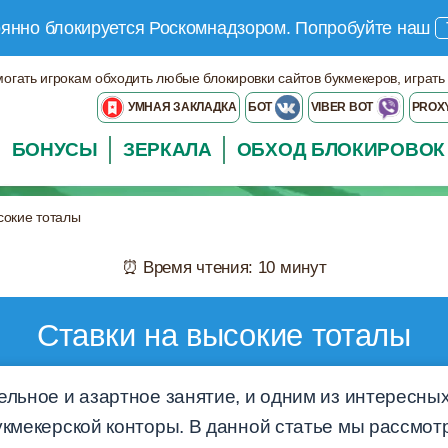
оянно блокируется Роскомнадзором.
Попробуйте наш
могать игрокам обходить любые блокировки сайтов букмекеров, играть
УМНАЯ ЗАКЛАДКА
БОТ
VIBER BOT
PROX
БОНУСЫ
ЗЕРКАЛА
ОБХОД БЛОКИРОВОК
сокие тоталы
⏰ Время чтения: 10 минут
Ставки на высокие тоталы
ельное и азартное занятие, и одним из интересны
укмекерской конторы. В данной статье мы рассмотр