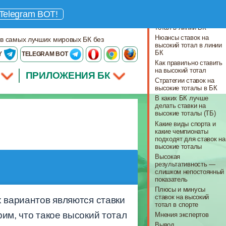
Что важно знать
Telegram BOT!
Что такое высокий
тотал в линии БК
Нюансы ставок на
 в самых лучших мировых БК без
высокий тотал в линии
БК
Y
TELEGRAM BOT
Как правильно ставить
на высокий тотал
ПРИЛОЖЕНИЯ БК
Стратегии ставок на
высокие тоталы в БК
В каких БК лучше
делать ставки на
высокие тоталы (ТБ)
Какие виды спорта и
какие чемпионаты
подходят для ставок на
высокие тоталы
Высокая
результативность —
слишком непостоянный
показатель
Плюсы и минусы
ставок на высокий
х вариантов являются ставки
тотал в спорте
им, что такое высокий тотал
Мнения экспертов
Вывод