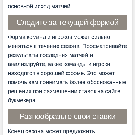
основной исход матчей.
Следите за текущей формой
Форма команд и игроков может сильно
меняться в течение сезона. Просматривайте
результаты последних матчей и
анализируйте, какие команды и игроки
находятся в хорошей форме. Это может
помочь вам принимать более обоснованные
решения при размещении ставок на сайте
букмекера.
Разнообразьте свои ставки
Конец сезона может предложить