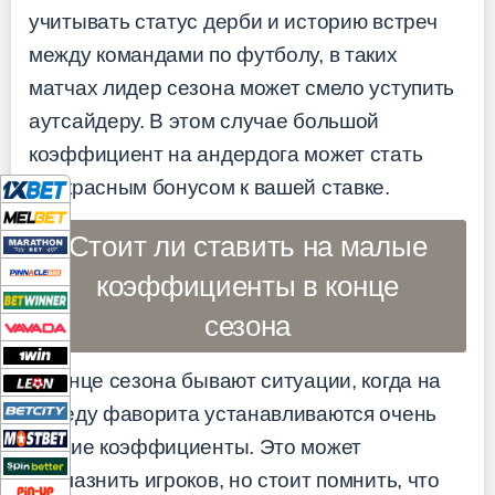
учитывать статус дерби и историю встреч
между командами по футболу, в таких
матчах лидер сезона может смело уступить
аутсайдеру. В этом случае большой
коэффициент на андердога может стать
прекрасным бонусом к вашей ставке.
Стоит ли ставить на малые
коэффициенты в конце
сезона
В конце сезона бывают ситуации, когда на
победу фаворита устанавливаются очень
низкие коэффициенты. Это может
соблазнить игроков, но стоит помнить, что