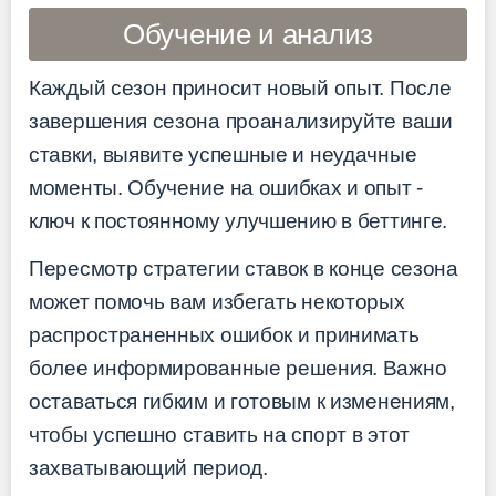
Обучение и анализ
Каждый сезон приносит новый опыт. После
завершения сезона проанализируйте ваши
ставки, выявите успешные и неудачные
моменты. Обучение на ошибках и опыт -
ключ к постоянному улучшению в беттинге.
Пересмотр стратегии ставок в конце сезона
может помочь вам избегать некоторых
распространенных ошибок и принимать
более информированные решения. Важно
оставаться гибким и готовым к изменениям,
чтобы успешно ставить на спорт в этот
захватывающий период.