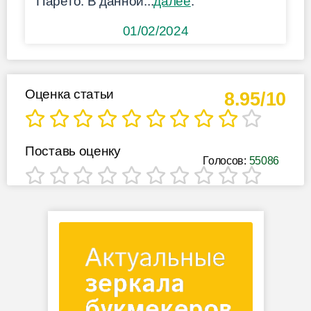
Парето. В данной...
далее
.
01/02/2024
Оценка статьи
8.95/10
Поставь оценку
Голосов:
55086