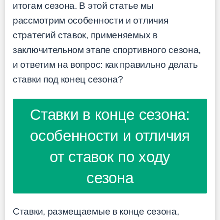
итогам сезона. В этой статье мы
рассмотрим особенности и отличия
стратегий ставок, применяемых в
заключительном этапе спортивного сезона,
и ответим на вопрос: как правильно делать
ставки под конец сезона?
Ставки в конце сезона:
особенности и отличия
от ставок по ходу
сезона
Ставки, размещаемые в конце сезона,