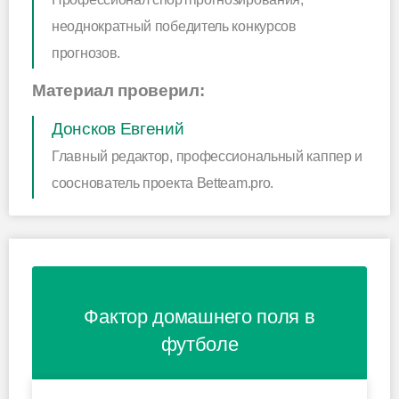
неоднократный победитель конкурсов
прогнозов.
Материал проверил:
Донсков Евгений
Главный редактор, профессиональный каппер и
сооснователь проекта Betteam.pro.
Фактор домашнего поля в
футболе