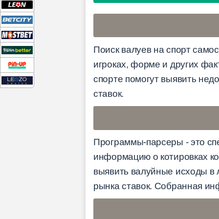
Поиск валуев на спорт само
игроках, форме и других фак
спорте помогут выявить нед
ставок.
Программы-парсеры - это сп
информацию о котировках ко
выявить валуйные исходы в 
рынка ставок. Собранная ин