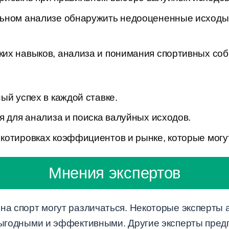
ьном анализе обнаружить недооцененные исходы
их навыков, анализа и понимания спортивных соб
ый успех в каждой ставке.
я для анализа и поиска валуйных исходов.
котировках коэффициентов и рынке, которые могут
Мнения экспертов
на спорт могут различаться. Некоторые эксперты 
 выгодными и эффективными. Другие эксперты пре