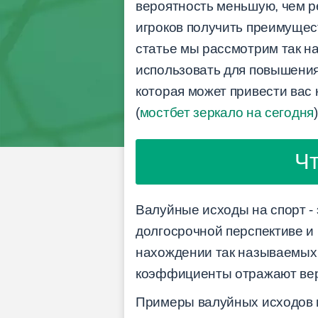
вероятность меньшую, чем р
игроков получить преимущес
статье мы рассмотрим так н
использовать для повышения 
которая может привести вас
(
мостбет зеркало на сегодня
)
Чт
Валуйные исходы на спорт - 
долгосрочной перспективе 
нахождении так называемых 
коэффициенты отражают веро
Примеры валуйных исходов м