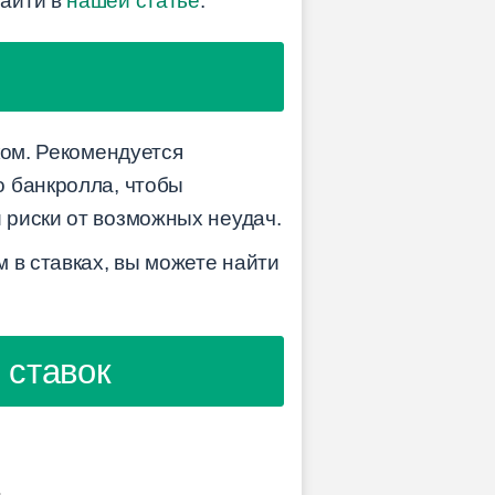
найти в
нашей статье
.
ком. Рекомендуется
о банкролла, чтобы
 риски от возможных неудач.
 в ставках, вы можете найти
 ставок
.