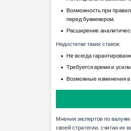
Возможность при правил
перед букмекером.
Расширение аналитическ
Недостатки таких ставок:
Не всегда гарантированн
Требуется время и усили
Возможные изменения в 
Мнения экспертов по валуям 
своей стратегии, считая их