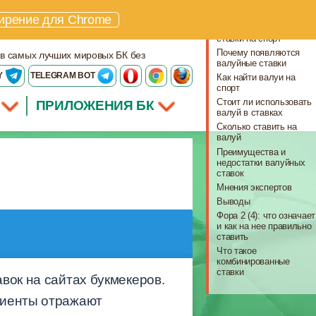
Что важно знать
ирение для Chrome
Что такое валуйные
ставки на спорт
Почему появляются
 в самых лучших мировых БК без
валуйные ставки
Y
TELEGRAM BOT
Как найти валуи на
спорт
Стоит ли использовать
ПРИЛОЖЕНИЯ БК
валуй в ставках
Сколько ставить на
валуй
Преимущества и
недостатки валуйных
ставок
Мнения экспертов
Выводы
Фора 2 (4): что означает
и как на нее правильно
ставить
Что такое
комбинированные
ставки
вок на сайтах букмекеров.
циенты отражают