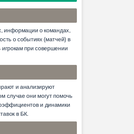
х, информации о командах,
сть о событиях (матчей) в
ь игрокам при совершении
ирают и анализируют
ом случае они могут помочь
коэффициентов и динамики
авок в БК.