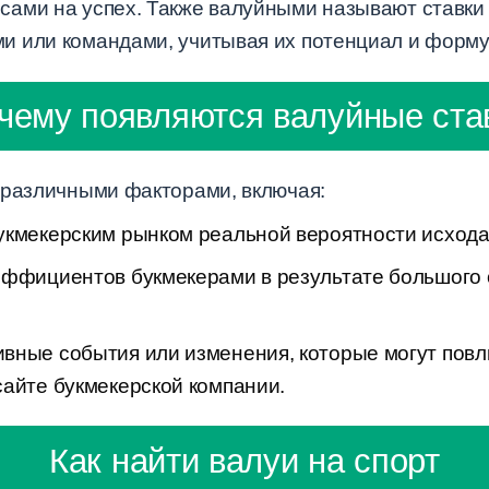
ами на успех. Также валуйными называют ставки 
 или командами, учитывая их потенциал и форму
чему появляются валуйные ста
 различными факторами, включая:
укмекерским рынком реальной вероятности исход
эффициентов букмекерами в результате большого 
вные события или изменения, которые могут повл
сайте букмекерской компании.
Как найти валуи на спорт