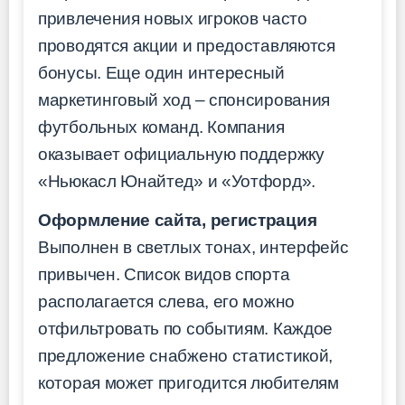
привлечения новых игроков часто
проводятся акции и предоставляются
бонусы. Еще один интересный
маркетинговый ход – спонсирования
футбольных команд. Компания
оказывает официальную поддержку
«Ньюкасл Юнайтед» и «Уотфорд».
Оформление сайта, регистрация
Выполнен в светлых тонах, интерфейс
привычен. Список видов спорта
располагается слева, его можно
отфильтровать по событиям. Каждое
предложение снабжено статистикой,
которая может пригодится любителям