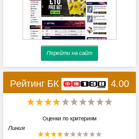
Перейти на сайт
Рейтинг БК
4.00
Оценки по критериям
Линия