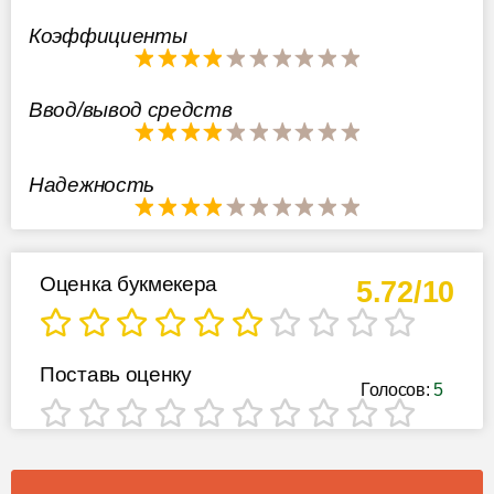
Коэффициенты
Ввод/вывод средств
Надежность
Оценка букмекера
5.72/10
Поставь оценку
Голосов:
5