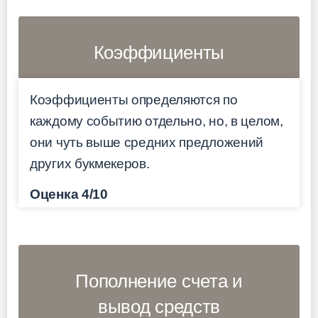
Коэффициенты
Коэффициенты определяются по
каждому событию отдельно, но, в целом,
они чуть выше средних предложений
других букмекеров.
Оценка 4/10
Пополнение счета и
вывод средств