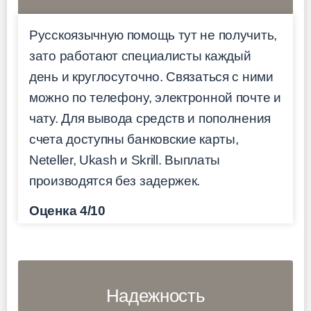
Русскоязычную помощь тут не получить,
зато работают специалисты каждый
день и круглосуточно. Связаться с ними
можно по телефону, электронной почте и
чату. Для вывода средств и пополнения
счета доступны банковские карты,
Neteller, Ukash и Skrill. Выплаты
производятся без задержек.
Оценка 4/10
Надежность