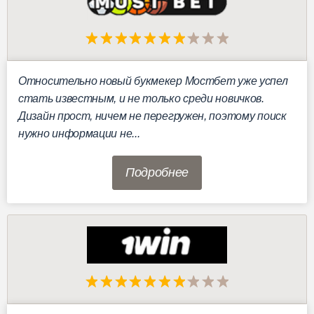
Относительно новый букмекер Мостбет уже успел
стать известным, и не только среди новичков.
Дизайн прост, ничем не перегружен, поэтому поиск
нужно информации не...
Подробнее