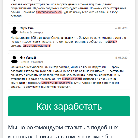
Как заработать
Мы не рекомендуем ставить в подобных
конторах. Причина в том, что какие бы