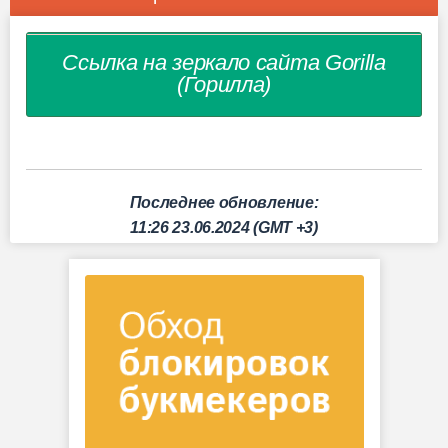
Ссылка на зеркало сайта Gorilla
(Горилла)
Последнее обновление:
11:26 23.06.2024 (GMT +3)