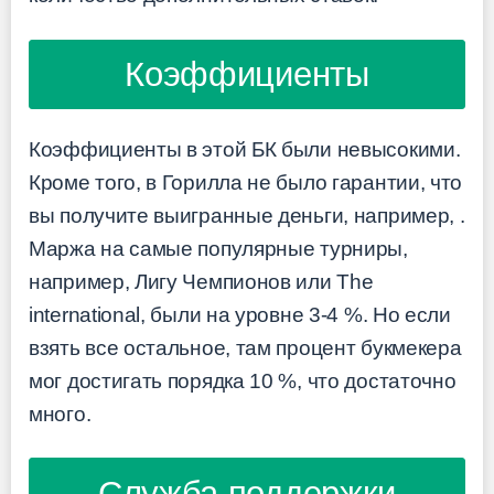
Коэффициенты
Коэффициенты в этой БК были невысокими.
Кроме того, в Горилла не было гарантии, что
вы получите выигранные деньги, например,
.
Маржа на самые популярные турниры,
например, Лигу Чемпионов или The
international, были на уровне 3-4 %. Но если
взять все остальное, там процент букмекера
мог достигать порядка 10 %, что достаточно
много.
Служба поддержки