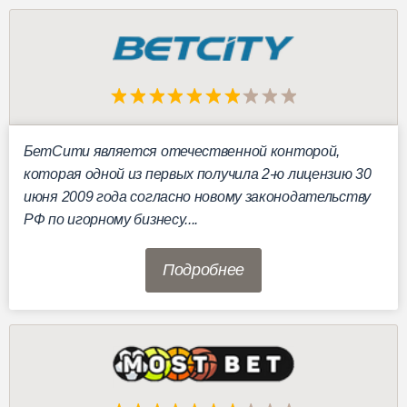
БетСити является отечественной конторой,
которая одной из первых получила 2-ю лицензию 30
июня 2009 года согласно новому законодательству
РФ по игорному бизнесу....
Подробнее