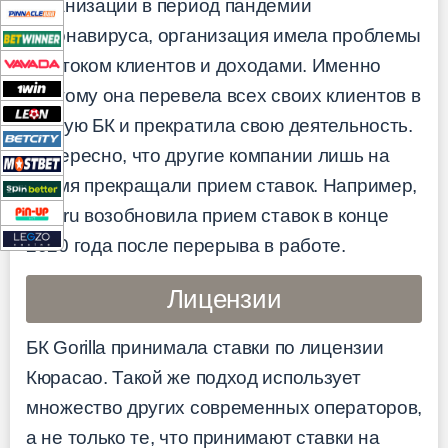
организации в период пандемии
коронавируса, организация имела проблемы
с потоком клиентов и доходами. Именно
поэтому она перевела всех своих клиентов в
другую БК и прекратила свою деятельность.
Интересно, что другие компании лишь на
время прекращали прием ставок. Например,
888.ru возобновила прием ставок в конце
2020 года после перерыва в работе.
Лицензии
БК Gorilla принимала ставки по лицензии
Кюрасао. Такой же подход использует
множество других современных операторов,
а не только те, что принимают ставки на