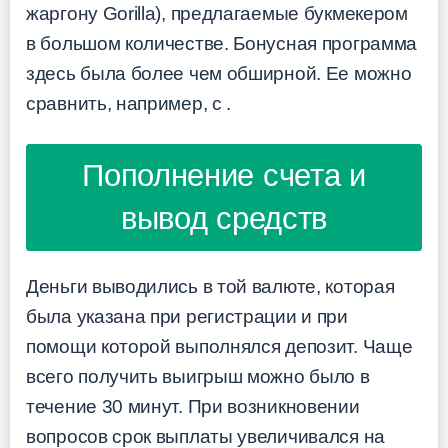
жаргону Gorilla), предлагаемые букмекером
в большом количестве. Бонусная программа
здесь была более чем обширной. Ее можно
сравнить, например, с
.
Пополнение счета и
вывод средств
Деньги выводились в той валюте, которая
была указана при регистрации и при
помощи которой выполнялся депозит. Чаще
всего получить выигрыш можно было в
течение 30 минут. При возникновении
вопросов срок выплаты увеличивался на