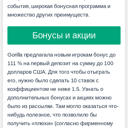
события, широкая бонусная программа и
множество других преимуществ.
Бонусы и акции
Gorilla предлагала новым игрокам бонус до
111 % на первый депозит на сумму до 100
долларов США. Для того чтобы отыграть
его, нужно было сделать 10 ставок с
коэффициентом не ниже 1.5. Узнать о
дополнительных бонусах и акциях можно
было из рассылки. Там могло оказаться что-
нибудь полезное, что позволило бы
получить «плюхи» (согласно фирменному