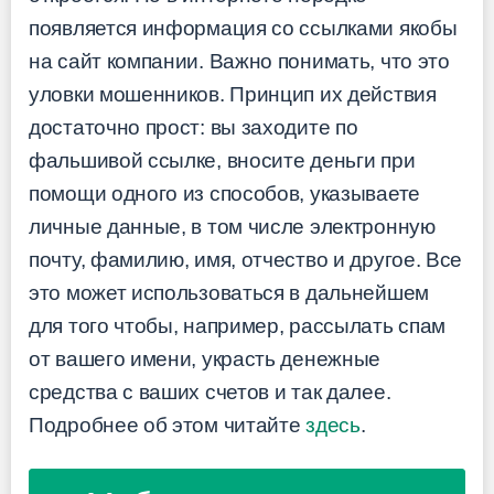
появляется информация со ссылками якобы
на сайт компании. Важно понимать, что это
уловки мошенников. Принцип их действия
достаточно прост: вы заходите по
фальшивой ссылке, вносите деньги при
помощи одного из способов, указываете
личные данные, в том числе электронную
почту, фамилию, имя, отчество и другое. Все
это может использоваться в дальнейшем
для того чтобы, например, рассылать спам
от вашего имени, украсть денежные
средства с ваших счетов и так далее.
Подробнее об этом читайте
здесь
.