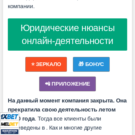
компании.
Юридические нюансы
онлайн-деятельности
⭐ ЗЕРКАЛО
🎁 БОНУС
📲 ПРИЛОЖЕНИЕ
На данный момент компания закрыта. Она
прекратила свою деятельность летом
2020 года
. Тогда все клиенты были
переведены в
. Как и многие другие