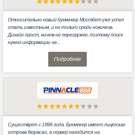
Относительно новый букмекер Мостбет уже успел
стать известным, и не только среди новичков.
Дизайн прост, ничем не перегружен, поэтому поиск
нужно информации не...
Подробнее
Существует с 1998 года. Букмекер имеет лицензию
острова Кюрасао, а сервер находится на