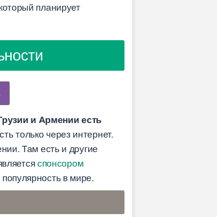
 который планирует
ьности
Е
Грузии и Армении есть
ть только через интернет.
нии. Там есть и другие
 является
спонсором
 популярность в мире.