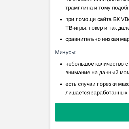
трамплина и тому подобн
при помощи сайта БК VB
ТВ-игры, покер и так дал
сравнительно низкая ма
Минусы:
небольшое количество ст
внимание на данный мом
есть случаи порезки мак
лишается заработанных 