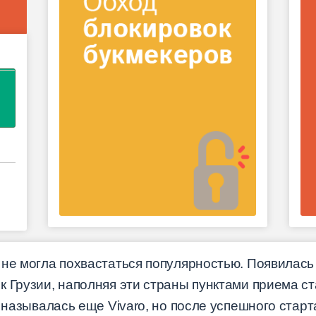
не могла похвастаться популярностью. Появилась 
 Грузии, наполняя эти страны пунктами приема ста
а называлась еще Vivaro, но после успешного стар