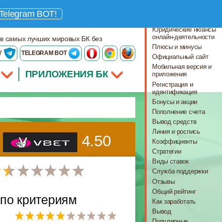
Что важно знать
Telegram BOT!
Рейтинг БК 4.50
Юридические нюансы
онлайн-деятельности
 в самых лучших мировых БК без
Плюсы и минусы
Y
TELEGRAM BOT
Официальный сайт
Мобильная версия и
ПРИЛОЖЕНИЯ БК
приложения
Регистрация и
идентификация
Бонусы и акции
Пополнение счета
Вывод средств
Линия и роспись
К
4.50
Коэффициенты
Стратегии
Виды ставок
Служба поддержки
Отзывы
Общий рейтинг
по критериям
Как заработать
Вывод
Популярные