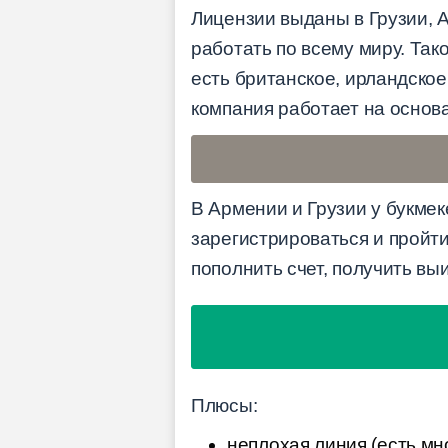
Лицензии выданы в Грузии, 
работать по всему миру. Так
есть британское, ирландское
компания работает на основ
В Армении и Грузии у букме
зарегистрироваться и пройт
пополнить счет, получить вы
Плюсы:
неплохая линия (есть мн