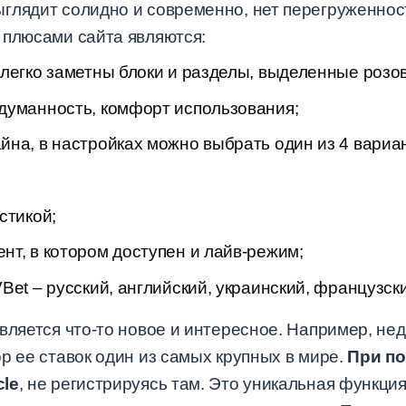
глядит солидно и современно, нет перегруженно
 плюсами сайта являются:
 легко заметны блоки и разделы, выделенные розо
думанность, комфорт использования;
на, в настройках можно выбрать один из 4 вариа
стикой;
т, в котором доступен и лайв-режим;
Bet – русский, английский, украинский, французски
вляется что-то новое и интересное. Например, не
ор ее ставок один из самых крупных в мире.
При по
cle
, не регистрируясь там. Это уникальная функция,