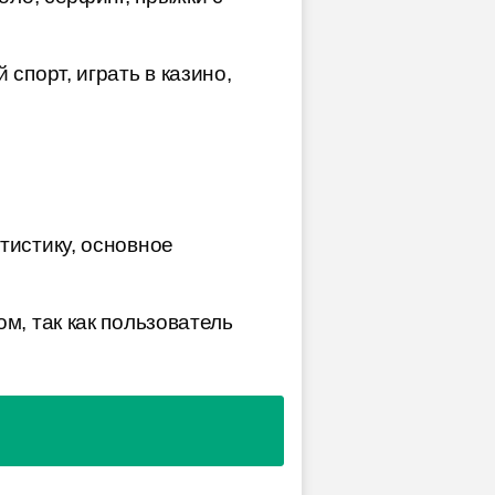
 спорт, играть в казино,
тистику, основное
м, так как пользователь