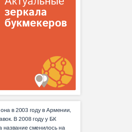
она в 2003 году в Армении,
вок. В 2008 году у БК
та название сменилось на