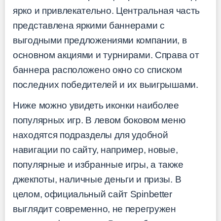
ярко и привлекательно. Центральная часть
представлена яркими баннерами с
выгодными предложениями компании, в
основном акциями и турнирами. Справа от
баннера расположено окно со списком
последних победителей и их выигрышами.
Ниже можно увидеть иконки наиболее
популярных игр. В левом боковом меню
находятся подразделы для удобной
навигации по сайту, например, новые,
популярные и избранные игры, а также
джекпоты, наличные деньги и призы. В
целом, официальный сайт Spinbetter
выглядит современно, не перегружен