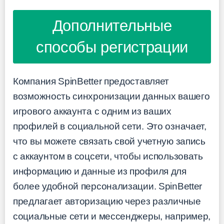
Дополнительные
способы регистрации
Компания SpinBetter предоставляет
возможность синхронизации данных вашего
игрового аккаунта с одним из ваших
профилей в социальной сети. Это означает,
что вы можете связать свой учетную запись
с аккаунтом в соцсети, чтобы использовать
информацию и данные из профиля для
более удобной персонализации. SpinBetter
предлагает авторизацию через различные
социальные сети и мессенджеры, например,