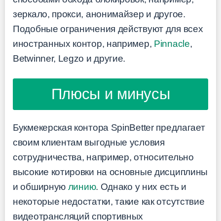
зеркало, прокси, анонимайзер и другое.
Подобные ограничения действуют для всех
иностранных контор, например,
Pinnacle
,
Betwinner, Legzo и другие.
Плюсы и минусы
Букмекерская контора SpinBetter предлагает
своим клиентам выгодные условия
сотрудничества, например, относительно
высокие котировки на основные дисциплины
и обширную
линию
. Однако у них есть и
некоторые недостатки, такие как отсутствие
видеотрансляций спортивных