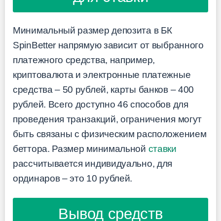
Минимальный размер депозита в БК
SpinBetter напрямую зависит от выбранного
платежного средства, например,
криптовалюта и электронные платежные
средства – 50 рублей, карты банков – 400
рублей. Всего доступно 46 способов для
проведения транзакций, ограничения могут
быть связаны с физическим расположением
беттора. Размер минимальной
ставки
рассчитывается индивидуально, для
ординаров – это 10 рублей.
Вывод средств