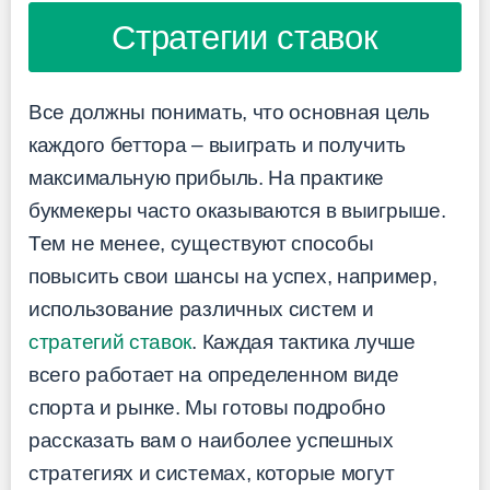
Стратегии ставок
Все должны понимать, что основная цель
каждого беттора – выиграть и получить
максимальную прибыль. На практике
букмекеры часто оказываются в выигрыше.
Тем не менее, существуют способы
повысить свои шансы на успех, например,
использование различных систем и
стратегий ставок
. Каждая тактика лучше
всего работает на определенном виде
спорта и рынке. Мы готовы подробно
рассказать вам о наиболее успешных
стратегиях и системах, которые могут