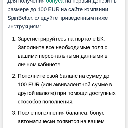
Для получения
бонуса
на первый депозит в
размере до 100 EUR на сайте компании
SpinBetter, следуйте приведенным ниже
инструкциям:
Зарегистрируйтесь на портале БК.
Заполните все необходимые поля с
вашими персональными данными в
личном кабинете.
Пополните свой баланс на сумму до
100 EUR (или эквивалентной сумме в
другой валюте) при помощи доступных
способов пополнения.
После пополнения баланса, бонус
автоматически появится на вашем