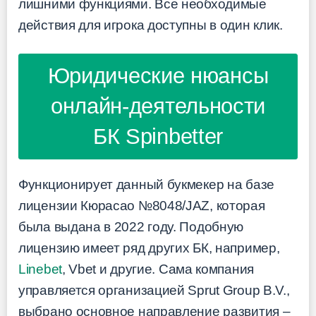
лишними функциями. Все необходимые
действия для игрока доступны в один клик.
Юридические нюансы
онлайн-деятельности
БК Spinbetter
Функционирует данный букмекер на базе
лицензии Кюрасао №8048/JAZ, которая
была выдана в 2022 году. Подобную
лицензию имеет ряд других БК, например,
Linebet
, Vbet и другие. Сама компания
управляется организацией Sprut Group B.V.,
выбрано основное направление развития –