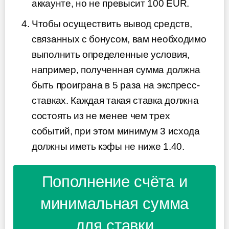
аккаунте, но не превысит 100 EUR.
Чтобы осуществить вывод средств,
связанных с бонусом, вам необходимо
выполнить определенные условия,
например, полученная сумма должна
быть проиграна в 5 раза на экспресс-
ставках. Каждая такая ставка должна
состоять из не менее чем трех
событий, при этом минимум 3 исхода
должны иметь кэфы не ниже 1.40.
Пополнение счёта и
минимальная сумма
для ставки