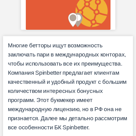
Многие бетторы ищут возможность
заключать пари в международных конторах,
чтобы использовать все их преимущества.
Компания Spinbetter предлагает клиентам
качественный и удобный продукт с большим
количеством интересных бонусных
программ. Этот букмекер имеет
международную лицензию, но в РФ она не
признается. Далее мы детально рассмотрим
все особенности БК Spinbetter.