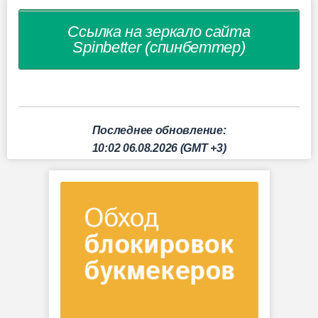
Ссылка на зеркало сайта
Spinbetter (спинбеттер)
Последнее обновление:
10:02 06.08.2026 (GMT +3)