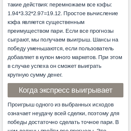
такие действия: перемножаем все кэфы:
1.94*3.32*2.97=19.12. Простое вычисление
кэфа является существенным
преимуществом пари. Если все прогнозы
сыграют, мы получаем выигрыш. Шансы на
победу уменьшаются, если пользователь
добавляет в купон много маркетов. При этом
в случае успеха он сможет выиграть
крупную сумму денег.
Когда экспресс выигрывает
Проигрыш одного из выбранных исходов
означает неудачу всей сделки, поэтому для
победы достаточно сделать точное пари. В
нем должны пройти все прогнозы. Это