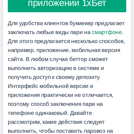
приложении 1хБет
Для удобства клиентов букмекер предлагает
заключать любые виды пари на
смартфоне
.
Для этого предлагается несколько способов,
например, приложение, мобильная версия
сайта. В любом случае беттор сможет
выполнить авторизацию в системе и
получить доступ к своему депозиту.
Интерфейс мобильной версии и
приложения практически не отличается,
поэтому способ заключения пари на
телефоне одинаковый. Давайте
рассмотрим, какие действия следует
выполнить, чтобы поставить паровоз на