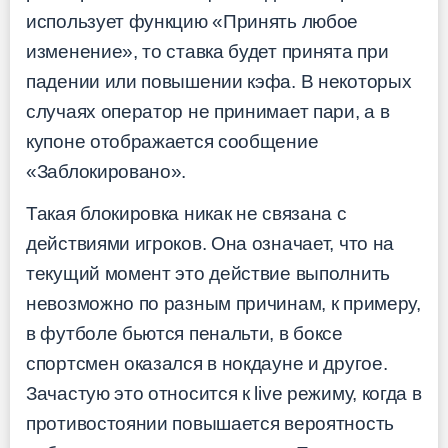
использует функцию «Принять любое
изменение», то ставка будет принята при
падении или повышении кэфа. В некоторых
случаях оператор не принимает пари, а в
купоне отображается сообщение
«Заблокировано».
Такая блокировка никак не связана с
действиями игроков. Она означает, что на
текущий момент это действие выполнить
невозможно по разным причинам, к примеру,
в футболе бьются пенальти, в боксе
спортсмен оказался в нокдауне и другое.
Зачастую это относится к live режиму, когда в
противостоянии повышается вероятность