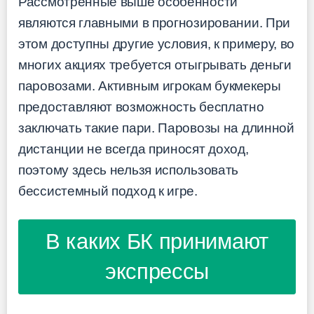
Рассмотренные выше особенности
являются главными в прогнозировании. При
этом доступны другие условия, к примеру, во
многих акциях требуется отыгрывать деньги
паровозами. Активным игрокам букмекеры
предоставляют возможность бесплатно
заключать такие пари. Паровозы на длинной
дистанции не всегда приносят доход,
поэтому здесь нельзя использовать
бессистемный подход к игре.
В каких БК принимают
экспрессы