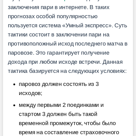
заключения пари в интернете. В таких
прогнозах особой популярностью
пользуется система «Умный экспресс». Суть
тактики состоит в заключении пари на
противоположный исход последнего матча в
паровозе. Это гарантирует получение
дохода при любом исходе встречи. Данная
тактика базируется на следующих условиях:
паровоз должен состоять из 3
исходов;
между первыми 2 поединками и
стартом 3 должен быть такой
временной промежуток, чтобы было
время на составление страховочного