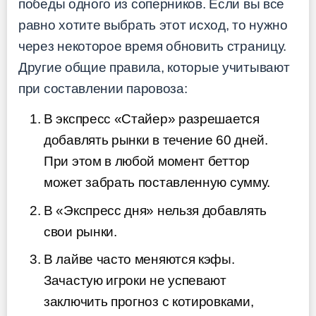
победы одного из соперников. Если вы все
равно хотите выбрать этот исход, то нужно
через некоторое время обновить страницу.
Другие общие правила, которые учитывают
при составлении паровоза:
В экспресс «Стайер» разрешается
добавлять рынки в течение 60 дней.
При этом в любой момент беттор
может забрать поставленную сумму.
В «Экспресс дня» нельзя добавлять
свои рынки.
В лайве часто меняются кэфы.
Зачастую игроки не успевают
заключить прогноз с котировками,