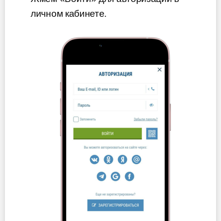
личном кабинете.