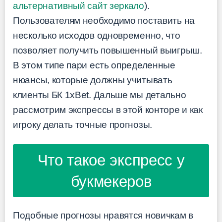
альтернативный сайт зеркало
).
Пользователям необходимо поставить на
несколько исходов одновременно, что
позволяет получить повышенный выигрыш.
В этом типе пари есть определенные
нюансы, которые должны учитывать
клиенты БК 1xBet. Дальше мы детально
рассмотрим экспрессы в этой конторе и как
игроку делать точные прогнозы.
Что такое экспресс у
букмекеров
Подобные прогнозы нравятся новичкам в