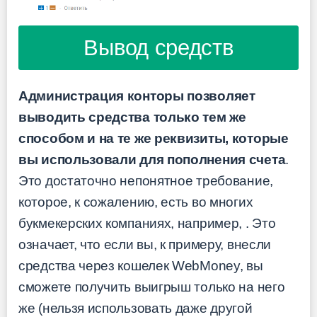
Вывод средств
Администрация конторы позволяет
выводить средства только тем же
способом и на те же реквизиты, которые
вы использовали для пополнения счета
.
Это достаточно непонятное требование,
которое, к сожалению, есть во многих
букмекерских компаниях, например,
. Это
означает, что если вы, к примеру, внесли
средства через кошелек WebMoney, вы
сможете получить выигрыш только на него
же (нельзя использовать даже другой