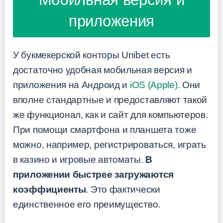
приложения
У букмекерской конторы Unibet есть
достаточно удобная мобильная версия и
приложения на Андроид и
iOS (Apple)
. Они
вполне стандартные и предоставляют такой
же функционал, как и сайт для компьютеров.
При помощи смартфона и планшета тоже
можно, например, регистрироваться, играть
в казино и игровые автоматы.
В
приложении быстрее загружаются
коэффициенты
. Это фактически
единственное его преимущество.