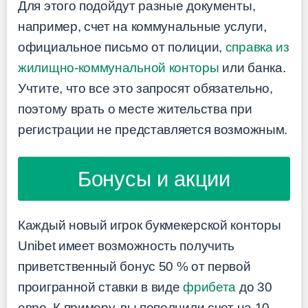
Для этого подойдут разные документы,
например, счет на коммунальные услуги,
официальное письмо от полиции,
справка из
жилищно-коммунальной конторы
или банка.
Учтите, что все это запросят обязательно,
поэтому врать о месте жительства при
регистрации не представляется возможным.
Бонусы и акции
Каждый новый игрок букмекерской конторы
Unibet имеет возможность получить
приветственный бонус 50 % от первой
проигранной ставки в виде
фрибета
до 30
евро. К примеру, вы пополнили счет на 10