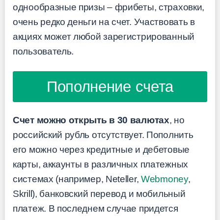
однообразные призы – фрибеты, страховки,
очень редко деньги на счет. Участвовать в
акциях может любой зарегистрированный
пользователь.
Пополнение счета
Счет можно открыть в 30 валютах
, но
российский рубль отсутствует. Пополнить
его можно через кредитные и дебетовые
карты, аккаунты в различных платежных
системах (например, Neteller,
Webmoney
,
Skrill), банковский перевод и мобильный
платеж. В последнем случае придется