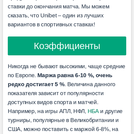
ставки до окончания матча. Мы можем
сказать, что Unibet – один из лучших
вариантов в спортивных ставках!
Коэффициенты
Никогда не бывают высокими, чаще средние
по Европе.
Маржа равна 6-10 %, очень
редко достигает 5 %
. Величина данного
показателя зависит от популярности
доступных видов спорта и матчей.
Например, на игры АПЛ, НФЛ,
НБА
и другие
турниры, популярные в Великобритании и
США, можно поставить с маржой 6-8%, на