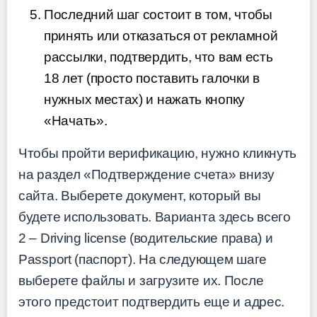
Последний шаг состоит в том, чтобы
принять или отказаться от рекламной
рассылки, подтвердить, что вам есть
18 лет (просто поставить галочки в
нужных местах) и нажать кнопку
«Начать».
Чтобы пройти верификацию, нужно кликнуть
на раздел «Подтверждение счета» внизу
сайта. Выберете документ, который вы
будете использовать. Варианта здесь всего
2 – Driving license (водительские права) и
Passport (паспорт). На следующем шаге
выберете файлы и загрузите их. После
этого предстоит подтвердить еще и адрес.