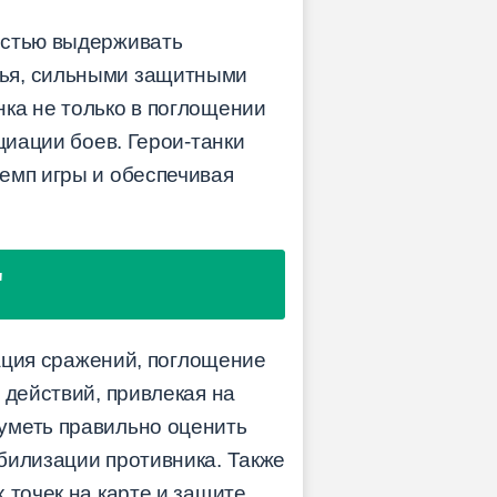
остью выдерживать
вья, сильными защитными
ка не только в поглощении
циации боев. Герои-танки
емп игры и обеспечивая
"
иация сражений, поглощение
 действий, привлекая на
уметь правильно оценить
билизации противника. Также
 точек на карте и защите