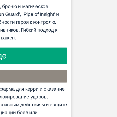
 броню и магическое
uard', 'Pipe of Insight' и
бности героя к контролю,
тивников. Гибкий подход к
 важен.
де
 фарма для керри и оказание
блокирование ударов,
ессивным действиям и защите
ициации боев или