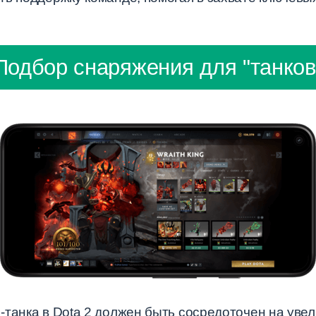
Подбор снаряжения для "танков
-танка в Dota 2 должен быть сосредоточен на ув