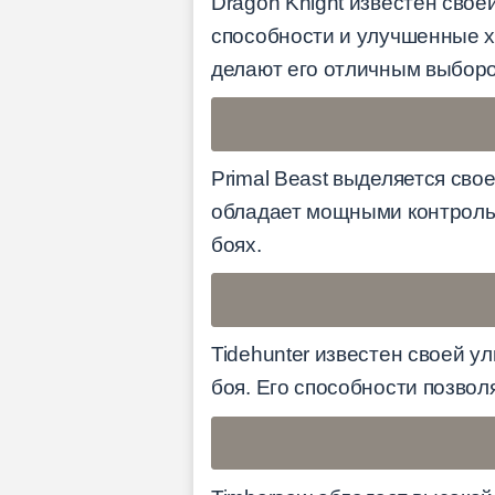
Dragon Knight известен сво
способности и улучшенные ха
делают его отличным выборо
Primal Beast выделяется св
обладает мощными контроль
боях.
Tidehunter известен своей у
боя. Его способности позво