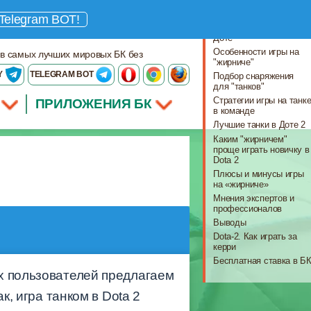
Что важно знать
Telegram BOT!
Кто такие «танки» в
Доте
Особенности игры на
 в самых лучших мировых БК без
"жирниче"
Y
TELEGRAM BOT
Подбор снаряжения
для "танков"
Стратегии игры на танк
ПРИЛОЖЕНИЯ БК
в команде
Лучшие танки в Доте 2
Каким "жирничем"
проще играть новичку в
Dota 2
Плюсы и минусы игры
на «жирниче»
Мнения экспертов и
профессионалов
Выводы
Dota-2. Как играть за
керри
Бесплатная ставка в Б
х пользователей предлагаем
к, игра танком в Dota 2