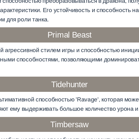
ей способностью преобразовываться в дракона, по
рактеристики. Его устойчивость и способность на
м для роли танка.
Primal Beast
оей агрессивной стилем игры и способностью иниц
ными способностями, позволяющими доминировать
Tidehunter
льтимативной способностью 'Ravage', которая мож
ляют ему выдерживать большое количество урона и
Timbersaw