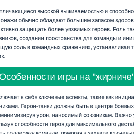
, отличающиеся высокой выживаемостью и способн
рсонажи обычно обладают большим запасом здоро
ктивно защищать более уязвимых героев. Роль тан
ивников, создании пространства для команды и ини
ющую роль в командных сражениях, устанавливая т
к.
Особенности игры на "жирниче
включает в себя ключевые аспекты, такие как иниц
никами. Герои-танки должны быть в центре боевых
 минимизируя урон, наносимый союзникам. Важно 
льзуя способности героя для максимального деста
ь поддержку команде, помогая в захвате ключевых