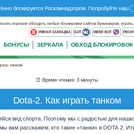
оянно блокируется Роскомнадзором.
Попробуйте наш
могать игрокам обходить любые блокировки сайтов букмекеров, играть
УМНАЯ ЗАКЛАДКА
БОТ
VIBER BOT
PROX
БОНУСЫ
ЗЕРКАЛА
ОБХОД БЛОКИРОВОК
грать танком
⏰ Время чтения: 3 минуты
Dota-2. Как играть танком
ийся вид спорта. Поэтому мы с радостью для наши
мы вам расскажем, кто такие «танки» в DOTA 2. Ита