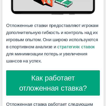
Отложенные ставки предоставляют игрокам
дополнительную гибкость и контроль над их
игровым опытом. Они широко используются
в спортивном анализе и
стратегиях ставок
для минимизации потерь и увеличения
шансов на успех.
Как работает
отложенная ставка?
Отложенная ставка работает следующим