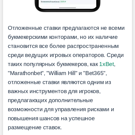
Отложенные ставки предлагаются не всеми
букмекерскими конторами, но их наличие
становится все более распространенным
среди ведущих игровых операторов. Среди
таких популярных букмекеров, как
1xBet
,
"Marathonbet", "William Hill" и "Bet365",
отложенные ставки являются одним из
важных инструментов для игроков,
предлагающих дополнительные
возможности для управления рисками и
повышения шансов на успешное
размещение ставок.