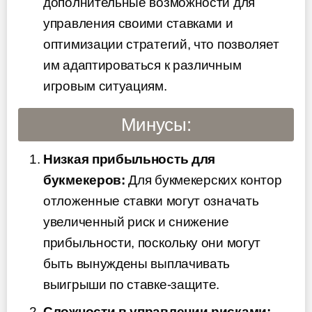
дополнительные возможности для
управления своими ставками и
оптимизации стратегий, что позволяет
им адаптироваться к различным
игровым ситуациям.
Минусы:
Низкая прибыльность для
букмекеров:
Для букмекерских контор
отложенные ставки могут означать
увеличенный риск и снижение
прибыльности, поскольку они могут
быть вынуждены выплачивать
выигрыши по ставке-защите.
Сложности в управлении рисками: