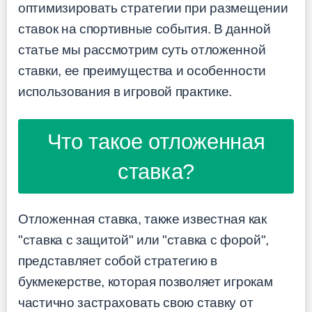
оптимизировать стратегии при размещении
ставок на спортивные события. В данной
статье мы рассмотрим суть отложенной
ставки, ее преимущества и особенности
использования в игровой практике.
Что такое отложенная
ставка?
Отложенная ставка, также известная как
"ставка с защитой" или "ставка с форой",
представляет собой стратегию в
букмекерстве, которая позволяет игрокам
частично застраховать свою ставку от