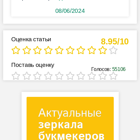
08/06/2024
Оценка статьи
8.95/10
Поставь оценку
Голосов:
55106