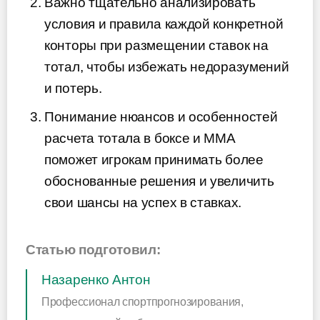
Важно тщательно анализировать
условия и правила каждой конкретной
конторы при размещении ставок на
тотал, чтобы избежать недоразумений
и потерь.
Понимание нюансов и особенностей
расчета тотала в боксе и ММА
поможет игрокам принимать более
обоснованные решения и увеличить
свои шансы на успех в ставках.
Статью подготовил:
Назаренко Антон
Профессионал спортпрогнозирования,