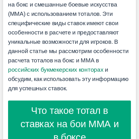
на бокс и смешанные боевые искусства
(ММА) с использованием тоталов. Эти
специфические виды ставок имеют свои
особенности в расчете и предоставляют
уникальные возможности для игроков. В
данной статье мы рассмотрим особенности
расчета тоталов на бокс и ММА в
российских букмекерских конторах
и
обсудим, как использовать эту информацию
для успешных ставок.
Что такое тотал в
ставках на бои ММА и
в боксе