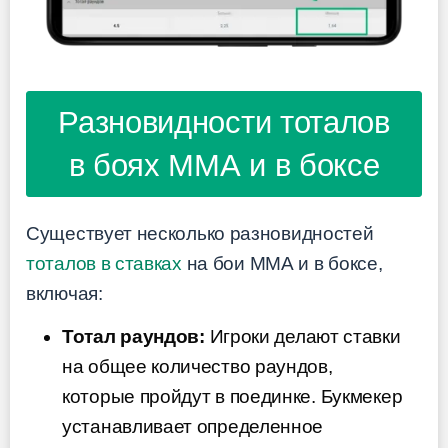
Разновидности тоталов
в боях ММА и в боксе
Существует несколько разновидностей
тоталов в ставках
на бои ММА и в боксе,
включая:
Тотал раундов:
Игроки делают ставки
на общее количество раундов,
которые пройдут в поединке. Букмекер
устанавливает определенное