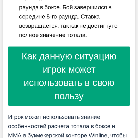
раунда в боксе. Бой завершился в
середине 5-го раунда. Ставка
возвращается, так как не достигнуто
полное значение тотала.
Как данную ситуацию
игрок может
использовать в свою
пользу
Игрок может использовать знание
особенностей расчета тотала в боксе и
ММА в букмекерской конторе Winline, чтобы