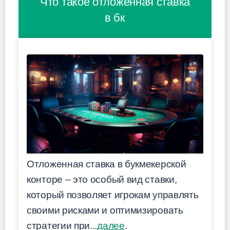
Что такое отложенная ставка
в бк
Отложенная ставка в букмекерской
конторе – это особый вид ставки,
который позволяет игрокам управлять
своими рисками и оптимизировать
стратегии при...
далее
.