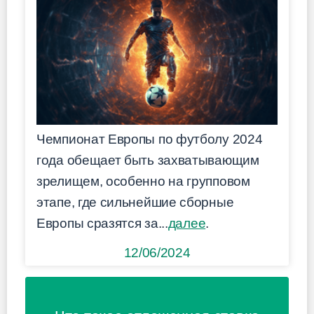
Чемпионат Европы по футболу 2024
года обещает быть захватывающим
зрелищем, особенно на групповом
этапе, где сильнейшие сборные
Европы сразятся за...
далее
.
12/06/2024