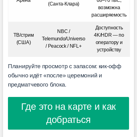
Арена
68–70 тыс.,
(Санта-Клара)
возможна
расширяемость
Доступность
NBC /
ТВ/стрим
4K/HDR — по
Telemundo/Universo
(США)
оператору и
/ Peacock / NFL+
устройству
Планируйте просмотр с запасом: кик-офф
обычно идёт «после» церемоний и
предматчевого блока.
Где это на карте и как
добраться