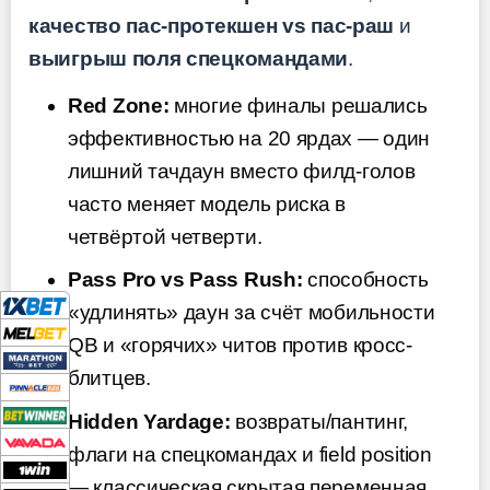
качество пас-протекшен vs пас-раш
и
выигрыш поля спецкомандами
.
Red Zone:
многие финалы решались
эффективностью на 20 ярдах — один
лишний тачдаун вместо филд-голов
часто меняет модель риска в
четвёртой четверти.
Pass Pro vs Pass Rush:
способность
«удлинять» даун за счёт мобильности
QB и «горячих» читов против кросс-
блитцев.
Hidden Yardage:
возвраты/пантинг,
флаги на спецкомандах и field position
— классическая скрытая переменная