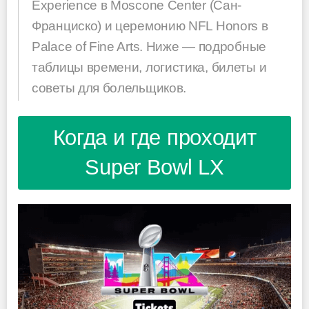
Experience в Moscone Center (Сан-
Франциско) и церемонию NFL Honors в
Palace of Fine Arts. Ниже — подробные
таблицы времени, логистика, билеты и
советы для болельщиков.
Когда и где проходит
Super Bowl LX