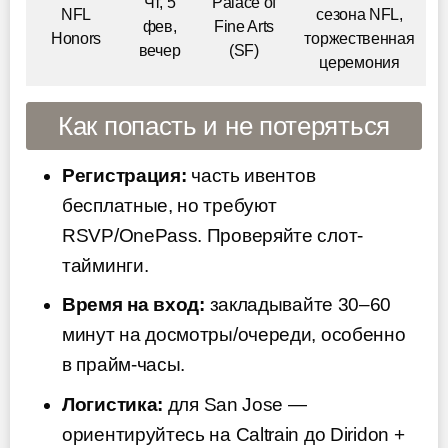
Чт, 5
Palace of
NFL
сезона NFL,
фев,
Fine Arts
Honors
торжественная
вечер
(SF)
церемония
Как попасть и не потеряться
Регистрация:
часть ивентов
бесплатные, но требуют
RSVP/OnePass. Проверяйте слот-
тайминги.
Время на вход:
закладывайте 30–60
минут на досмотры/очереди, особенно
в прайм-часы.
Логистика:
для San Jose —
ориентируйтесь на Caltrain до Diridon +