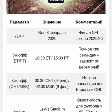
Параметр
Значение
Комментарий
Вск, 8 февраля
Финал NFL
Дата
2026
сезона 2025/26
Точное «по
Кик-офф
секундам»
18:30 ET / 15:30 PT
(ET/PT)
зависит от
церемоний
Ночная
Кик-офф
00:30 CET (9 фев) /
трансляция для
(CET/MSK)
02:30 MSK (9 фев)
Европы и СНГ
Вместимость
для футбола ≈
Levi’s Stadium