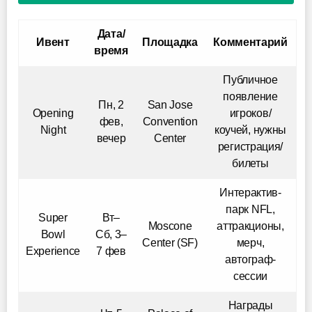
Дата/
Ивент
Площадка
Комментарий
время
Публичное
появление
Пн, 2
San Jose
Opening
игроков/
фев,
Convention
Night
коучей, нужны
вечер
Center
регистрация/
билеты
Интерактив-
парк NFL,
Super
Вт–
Moscone
аттракционы,
Bowl
Сб, 3–
Center (SF)
мерч,
Experience
7 фев
автограф-
сессии
Награды