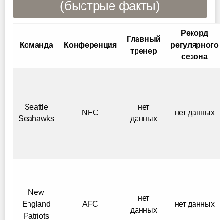
(быстрые факты)
Рекорд
Главный
Команда
Конференция
регулярного
тренер
сезона
Seattle
нет
NFC
нет данных
Seahawks
данных
New
нет
England
AFC
нет данных
данных
Patriots