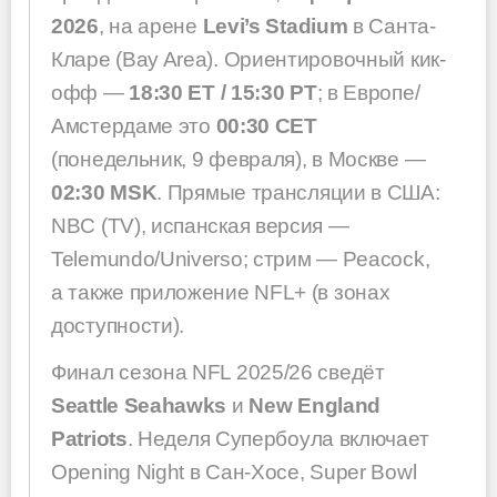
2026
, на арене
Levi’s Stadium
в Санта-
Кларе (Bay Area). Ориентировочный кик-
офф —
18:30 ET / 15:30 PT
; в Европе/
Амстердаме это
00:30 CET
(понедельник, 9 февраля), в Москве —
02:30 MSK
. Прямые трансляции в США:
NBC (TV), испанская версия —
Telemundo/Universo; стрим — Peacock,
а также приложение NFL+ (в зонах
доступности).
Финал сезона NFL 2025/26 сведёт
Seattle Seahawks
и
New England
Patriots
. Неделя Супербоула включает
Opening Night в Сан-Хосе, Super Bowl