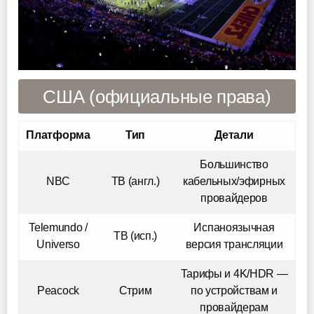
США (официальные права)
Платформа
Тип
Детали
Большинство
NBC
ТВ (англ.)
кабельных/эфирных
провайдеров
Telemundo /
Испаноязычная
ТВ (исп.)
Universo
версия трансляции
Тарифы и 4K/HDR —
Peacock
Стрим
по устройствам и
провайдерам