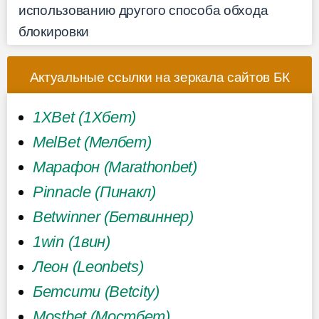
использованию другого способа обхода
блокировки
Актуальные ссылки на зеркала сайтов БК
1XBet (1Хбет)
MelBet (Мелбет)
Марафон (Marathonbet)
Pinnacle (Пинакл)
Betwinner (Бетвиннер)
1win (1вин)
Леон (Leonbets)
Бетсити (Betcity)
Mostbet (Мостбет)