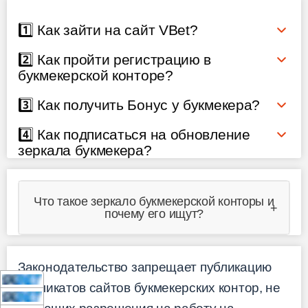
1️⃣ Как зайти на сайт VBet?
2️⃣ Как пройти регистрацию в
букмекерской конторе?
3️⃣ Как получить Бонус у букмекера?
4️⃣ Как подписаться на обновление
зеркала букмекера?
Что такое зеркало букмекерской конторы и
почему его ищут?
Законодательство запрещает публикацию
дубликатов сайтов букмекерских контор, не