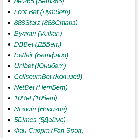
bet365 (Бет365)
Loot Bet (Лутбет)
888Starz (888Старз)
Вулкан (Vulkan)
DBBet (ДББет)
Betfair (Бетфаир)
Unibet (Юнибет)
ColiseumBet (Колизей)
NetBet (НетБет)
10Bet (10бет)
Noxwin (Ноксвин)
5Dimes (5Даймс)
Фан Спорт (Fan Sport)