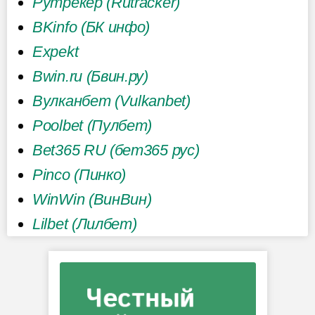
Рутрекер (Rutracker)
BKinfo (БК инфо)
Expekt
Bwin.ru (Бвин.ру)
Вулканбет (Vulkanbet)
Poolbet (Пулбет)
Bet365 RU (бет365 рус)
Pinco (Пинко)
WinWin (ВинВин)
Lilbet (Лилбет)