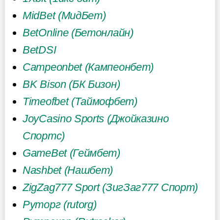
MidBet (МидБет)
BetOnline (Бетонлайн)
BetDSI
Campeonbet (Кампеонбет)
BK Bison (БК Бизон)
Timeofbet (Таймофбет)
JoyCasino Sports (Джойказино
Спортс)
GameBet (Геймбет)
Nashbet (Нашбет)
ZigZag777 Sport (ЗигЗаг777 Спорт)
Руторг (rutorg)