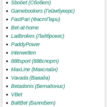
Sbobet (Сбобет)
Gamebookers (Геймбукерс)
FastPari (ФастПари)
Bet-at-home
Ladbrokes (Ладброкес)
PaddyPower
Interwetten
888sport (888спорт)
MaxLine (Макслайн)
Vavada (Вавада)
Betadonis (Бетадонис)
VBet
BaltBet (БалтБет)