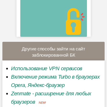
Другие способы зайти на сайт
заблокированной БК
Использование VPN сервисов
Включение режима Turbo в браузерах
Opera, Яндекс-браузер
Zenmate - расширение для любых
браузеров
NEW!