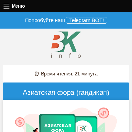
Меню
Меню
Попробуйте наш
Telegram BOT!
⏰ Время чтения: 21 минута
Азиатская фора (гандикап)