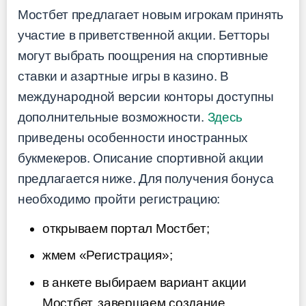
Мостбет предлагает новым игрокам принять
участие в приветственной акции. Бетторы
могут выбрать поощрения на спортивные
ставки и азартные игры в казино. В
международной версии конторы доступны
дополнительные возможности.
Здесь
приведены особенности иностранных
букмекеров. Описание спортивной акции
предлагается ниже. Для получения бонуса
необходимо пройти регистрацию:
открываем портал Мостбет;
жмем «Регистрация»;
в анкете выбираем вариант акции
Мостбет, завершаем создание