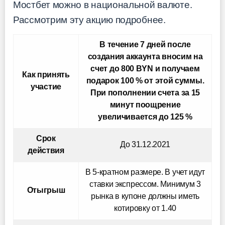
Мостбет можно в национальной валюте.
Рассмотрим эту акцию подробнее.
В течение 7 дней после
создания аккаунта вносим на
счет до 800 BYN и получаем
Как принять
подарок 100 % от этой суммы.
участие
При пополнении счета за 15
минут поощрение
увеличивается до 125 %
Срок
До 31.12.2021
действия
В 5-кратном размере. В учет идут
ставки экспрессом. Минимум 3
Отыгрыш
рынка в купоне должны иметь
котировку от 1.40