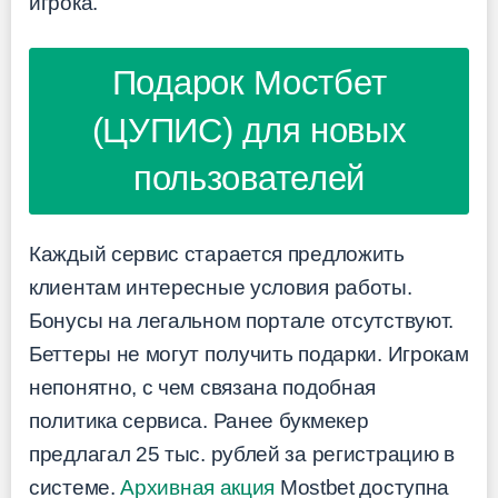
игрока.
Подарок Мостбет
(ЦУПИС) для новых
пользователей
Каждый сервис старается предложить
клиентам интересные условия работы.
Бонусы на легальном портале отсутствуют.
Беттеры не могут получить подарки. Игрокам
непонятно, с чем связана подобная
политика сервиса. Ранее букмекер
предлагал 25 тыс. рублей за регистрацию в
системе.
Архивная акция
Mostbet доступна