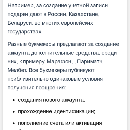
Например, за создание учетной записи
подарки дают в России, Казахстане,
Беларуси, во многих европейских
государствах.
Разные букмекеры предлагают за создание
аккаунта дополнительные средства, среди
них, к примеру, Марафон,
, Париматч,
Мелбет. Все букмекеры публикуют
приблизительно одинаковые условия
получения поощрения:
создания нового аккаунта;
прохождение идентификации;
пополнение счета или активация