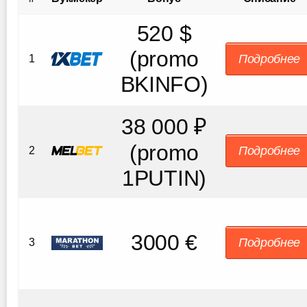
520 $
(promo
Подробнее
1
BKINFO)
38 000 ₽
(promo
Подробнее
2
1PUTIN)
3000 €
Подробнее
3