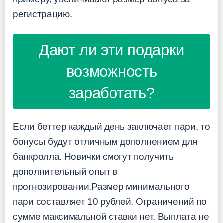
регистрацию.
Дают ли эти подарки
возможность
заработать?
Если беттер каждый день заключает пари, то
бонусы будут отличным дополнением для
банкролла. Новички смогут получить
дополнительный опыт в
прогнозировании.Размер минимального
пари составляет 10 рублей. Ограничений по
сумме максимальной ставки нет. Выплата не