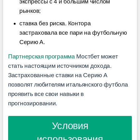
экспрессы с 4 и большим числом
рынков;
ставка без риска. Контора
застраховала все пари на футбольную
Серию А.
Партнерская программа
Мостбет может
стать настоящим источником дохода.
Застрахованные ставки на Серию А
позволят любителям итальянского футбола
проявить все свои навыки в
прогнозировании.
Условия
использования