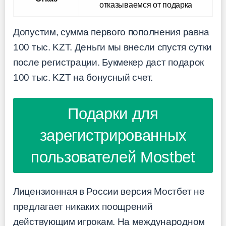
отказываемся от подарка
Допустим, сумма первого пополнения равна
100 тыс. KZT. Деньги мы внесли спустя сутки
после регистрации. Букмекер даст подарок
100 тыс. KZT на бонусный счет.
Подарки для
зарегистрированных
пользователей Mostbet
Лицензионная в России версия Мостбет не
предлагает никаких поощрений
действующим игрокам. На международном