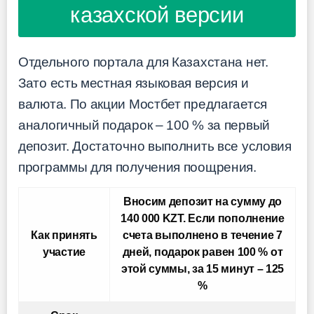
казахской версии
Отдельного портала для Казахстана нет.
Зато есть местная языковая версия и
валюта. По акции Мостбет предлагается
аналогичный подарок – 100 % за первый
депозит. Достаточно выполнить все условия
программы для получения поощрения.
Вносим депозит на сумму до
140 000 KZT. Если пополнение
Как принять
счета выполнено в течение 7
участие
дней, подарок равен 100 % от
этой суммы, за 15 минут – 125
%