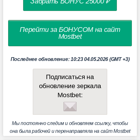
Забрать БОНУС 25000 ₽
Перейти за БОНУСОМ на сайт
Mostbet
Последнее обновление: 10:23 04.05.2026 (GMT +3)
Подписаться на
обновление зеркала
Mostbet:
Мы постоянно следим и обновляем ссылку, чтобы
она была рабочей и перенаправляла на сайт Mostbet