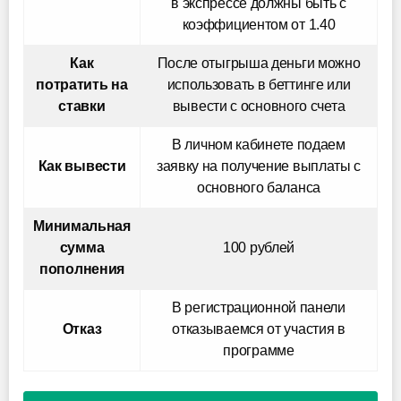
в экспрессе должны быть с
коэффициентом от 1.40
Как
После отыгрыша деньги можно
потратить на
использовать в беттинге или
ставки
вывести с основного счета
В личном кабинете подаем
Как вывести
заявку на получение выплаты с
основного баланса
Минимальная
сумма
100 рублей
пополнения
В регистрационной панели
Отказ
отказываемся от участия в
программе