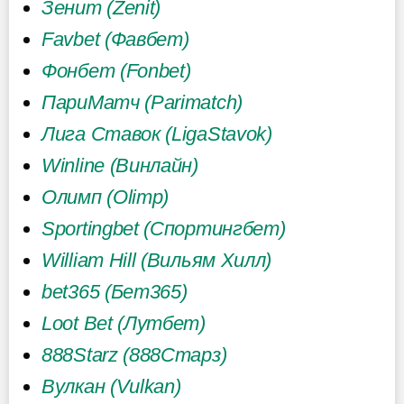
Зенит (Zenit)
Favbet (Фавбет)
Фонбет (Fonbet)
ПариМатч (Parimatch)
Лига Ставок (LigaStavok)
Winline (Винлайн)
Олимп (Olimp)
Sportingbet (Спортингбет)
William Hill (Вильям Хилл)
bet365 (Бет365)
Loot Bet (Лутбет)
888Starz (888Старз)
Вулкан (Vulkan)