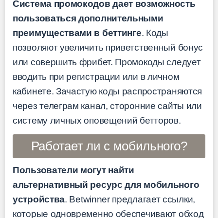
Система промокодов дает возможность
пользоваться дополнительными
преимуществами в беттинге
. Коды
позволяют увеличить приветственный бонус
или совершить фрибет. Промокоды следует
вводить при регистрации или в личном
кабинете. Зачастую коды распространяются
через телеграм канал, сторонние сайты или
систему личных оповещений бетторов.
Работает ли с мобильного?
Пользователи могут найти
альтернативный ресурс для мобильного
устройства
. Betwinner предлагает ссылки,
которые одновременно обеспечивают обход