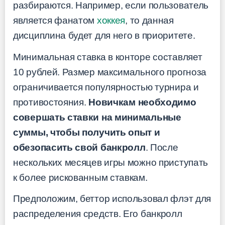
разбираются. Например, если пользователь
является фанатом
хоккея
, то данная
дисциплина будет для него в приоритете.
Минимальная ставка в конторе составляет
10 рублей. Размер максимального прогноза
ограничивается популярностью турнира и
противостояния.
Новичкам необходимо
совершать ставки на минимальные
суммы, чтобы получить опыт и
обезопасить свой банкролл
. После
нескольких месяцев игры можно приступать
к более рискованным ставкам.
Предположим, беттор использовал флэт для
распределения средств. Его банкролл