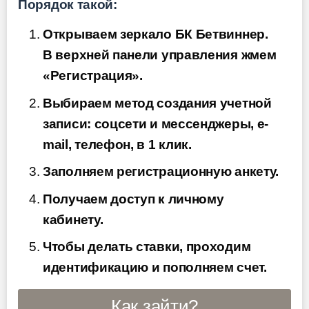
Порядок такой:
Открываем зеркало БК Бетвиннер.
В верхней панели управления жмем
«Регистрация».
Выбираем метод создания учетной
записи: соцсети и мессенджеры, e-
mail, телефон, в 1 клик.
Заполняем регистрационную анкету.
Получаем доступ к личному
кабинету.
Чтобы делать ставки, проходим
идентификацию и пополняем счет.
Как зайти?