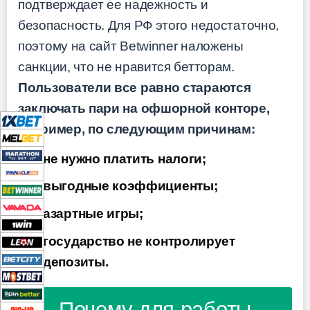
подтверждает ее надежность и
безопасность. Для РФ этого недостаточно,
поэтому на сайт Betwinner наложены
санкции, что не нравится бетторам.
Пользователи все равно стараются
заключать пари на офшорной конторе,
например, по следующим причинам:
не нужно платить налоги;
выгодные коэффициенты;
азартные игры;
государство не контролирует
депозиты.
Почему для работы