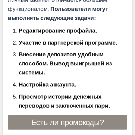
функционалом.
Пользователи могут
выполнять следующие задачи:
Редактирование профайла.
Участие в партнерской программе.
Внесение депозитов удобным
способом. Вывод выигрышей из
системы.
Настройка аккаунта.
Просмотр истории денежных
переводов и заключенных пари.
Есть ли промокоды?