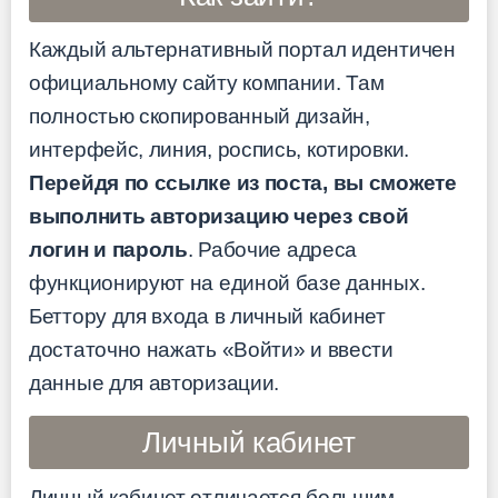
Каждый альтернативный портал идентичен
официальному сайту компании. Там
полностью скопированный дизайн,
интерфейс, линия, роспись, котировки.
Перейдя по ссылке из поста, вы сможете
выполнить авторизацию через свой
логин и пароль
. Рабочие адреса
функционируют на единой базе данных.
Беттору для входа в личный кабинет
достаточно нажать «Войти» и ввести
данные для авторизации.
Личный кабинет
Личный кабинет отличается большим