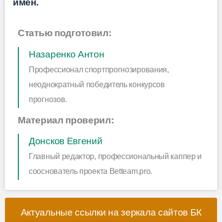
имен.
Статью подготовил:
Назаренко Антон
Профессионал спортпрогнозирования,
неоднократный победитель конкурсов
прогнозов.
Материал проверил:
Донсков Евгений
Главный редактор, профессиональный каппер и
сооснователь проекта Betteam.pro.
Актуальные ссылки на зеркала сайтов БК