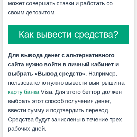
может совершать ставки и работать со
своим депозитом.
Как вывести средства?
Для вывода денег с альтернативного
сайта нужно войти в личный кабинет и
выбрать «Вывод средств»
. Например,
пользователю нужно вывести выигрыши на
карту банка
Visa. Для этого беттор должен
выбрать этот способ получения денег,
ввести сумму и подтвердить перевод.
Средства будут зачислены в течение трех
рабочих дней.