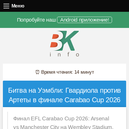
Меню
Меню
Попробуйте наш
Android приложение!
⏰ Время чтения: 14 минут
Битва на Уэмбли: Гвардиола против
Артеты в финале Carabao Cup 2026
Финал EFL Carabao Cup 2026: Arsenal
vs Manchester City на Wembley Stadium.