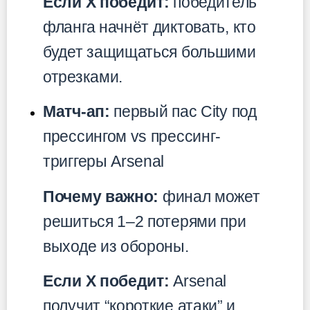
Если X победит:
победитель
фланга начнёт диктовать, кто
будет защищаться большими
отрезками.
Матч-ап:
первый пас City под
прессингом vs прессинг-
триггеры Arsenal
Почему важно:
финал может
решиться 1–2 потерями при
выходе из обороны.
Если X победит:
Arsenal
получит “короткие атаки” и