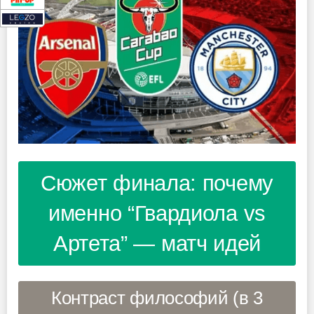
Сюжет финала: почему
именно “Гвардиола vs
Артета” — матч идей
Контраст философий (в 3