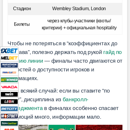
Стадион
Wembley Stadium, London
через клубы-участники (квоты/
Билеты
критерии) + официальная hospitality
Чтобы не потеряться в “коэффициентах до
состава”, полезно держать под рукой
гайд по
чтению линии
— финалы часто двигаются от
новостей о доступности игроков и
формациях.
И на всякий случай: если вы ставите “по
ходу”, дисциплина из
банкролл-
менеджмента
в финалах особенно спасает
— эмоций много, информации мало.