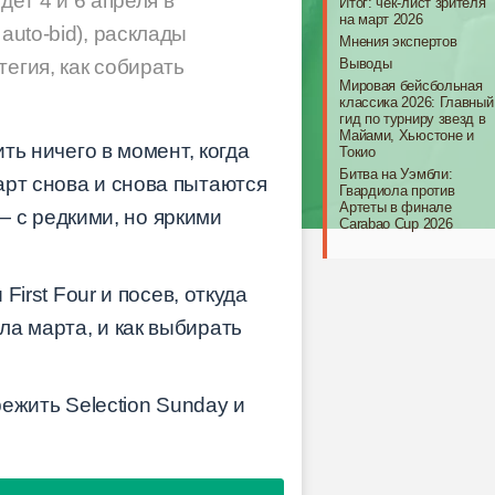
дёт 4 и 6 апреля в
Итог: чек-лист зрителя
на март 2026
auto-bid), расклады
Мнения экспертов
Выводы
егия, как собирать
Мировая бейсбольная
классика 2026: Главный
гид по турниру звезд в
Майами, Хьюстоне и
ть ничего в момент, когда
Токио
Битва на Уэмбли:
арт снова и снова пытаются
Гвардиола против
Артеты в финале
 — с редкими, но яркими
Carabao Cup 2026
First Four и посев, откуда
а марта, и как выбирать
режить Selection Sunday и