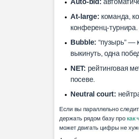
Auto-bid:
автоматиче
At-large:
команда, ко
конференц-турнира.
Bubble:
“пузырь” — 
выкинуть, одна побе
NET:
рейтинговая ме
посеве.
Neutral court:
нейтра
Если вы параллельно следите
держать рядом базу про
как 
может двигать цифры не хуж