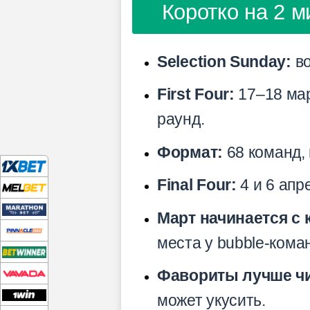
Коротко на 2 м
Selection Sunday:
во
First Four:
17–18 мар
раунд.
Формат:
68 команд,
Final Four:
4 и 6 апр
Март начинается с
места у bubble-кома
Фавориты лучше чит
может укусить.