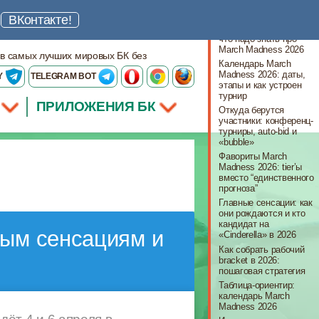
Что важно знать
ш
ВКонтакте!
Коротко на 2 минуты:
что надо знать про
March Madness 2026
 в самых лучших мировых БК без
Календарь March
Madness 2026: даты,
Y
TELEGRAM BOT
этапы и как устроен
турнир
ПРИЛОЖЕНИЯ БК
Откуда берутся
участники: конференц-
турниры, auto-bid и
«bubble»
Фавориты March
Madness 2026: tier’ы
вместо “единственного
прогноза”
Главные сенсации: как
они рождаются и кто
кандидат на
ным сенсациям и
«Cinderella» в 2026
Как собрать рабочий
bracket в 2026:
пошаговая стратегия
Таблица-ориентир:
календарь March
Madness 2026