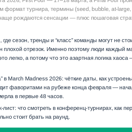
а 2026, First Four — 17–18 марта, а Final Four прой
формат турнира, термины (seed, bubble, at-large, 
е чаще рождаются сенсации — плюс пошаговая страт
где сезон, тренды и “класс” команды могут не стои
ин плохой отрезок. Именно поэтому люди каждый м
 это легко, а потому что это азартная логика хаоса
” в March Madness 2026: чёткие даты, как устроены 
лядит фаворитами на рубеже конца февраля — начал
мерла в первые 48 часов.
-лист: что смотреть в конференц-турнирах, как пе
льно стоит брать на раунд.