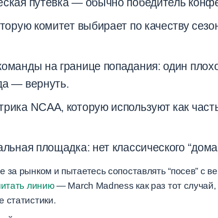
ская путёвка — обычно победитель конф
торую комитет выбирает по качеству сезон
команды на границе попадания: один плох
да — вернуть.
трика NCAA, которую используют как част
льная площадка: нет классического “дом
 за рынком и пытаетесь сопоставлять “посев” с в
читать линию
— March Madness как раз тот случай
е статистики.