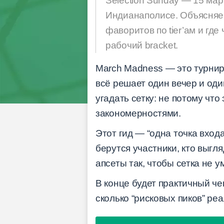
Selection Sunday — 15 март
Индианаполисе. Объясняем 
фаворитов по tier’ам и гд
рабочий bracket.
March Madness — это турнир, 
всё решает один вечер и од
угадать сетку: не потому что
закономерностями.
Этот гид — “одна точка входа
берутся участники, кто выг
апсеты так, чтобы сетка не у
В конце будет практичный чек
сколько “рисковых пиков” реа