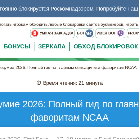
тоянно блокируется Роскомнадзором.
Попробуйте на
могать игрокам обходить любые блокировки сайтов букмекеров, играть
УМНАЯ ЗАКЛАДКА
БОТ
VIBER BOT
PROX
БОНУСЫ
ЗЕРКАЛА
ОБХОД БЛОКИРОВОК
безумие 2026: Полный гид по главным сенсациям и фаворитам NCAA
⏰ Время чтения: 21 минута
умие 2026: Полный гид по глав
фаворитам NCAA