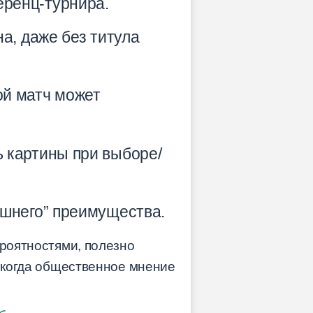
еренц-турнира.
а, даже без титула
ой матч может
ь картины при выборе/
ашнего” преимущества.
ероятностями, полезно
, когда общественное мнение