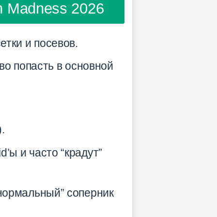
ch Madness 2026
етки и посевов.
во попасть в основной
.
d’ы и часто “крадут”
“нормальный” соперник