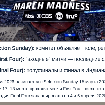
ction Sunday):
комитет объявляет поле, ре
rst Four):
“входные” матчи — последние сл
inal Four):
полуфиналы и финал в Индиан
s 2026 начинается с Selection Sunday 15 марта 20
м 17–18 марта проходят матчи First Four, после ко
адия Final Four запланирована на 4 и 6 апреля 20