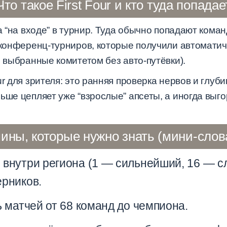
Что такое First Four и кто туда попадае
ча “на входе” в турнир. Туда обычно попадают ком
 конференц-турниров, которые получили автоматиче
, выбранные комитетом без авто-путёвки).
r для зрителя: это ранняя проверка нервов и глуби
ьше цепляет уже “взрослые” апсеты, а иногда выг
ины, которые нужно знать (мини-слов
внутри региона (1 — сильнейший, 16 — с
ерников.
 матчей от 68 команд до чемпиона.