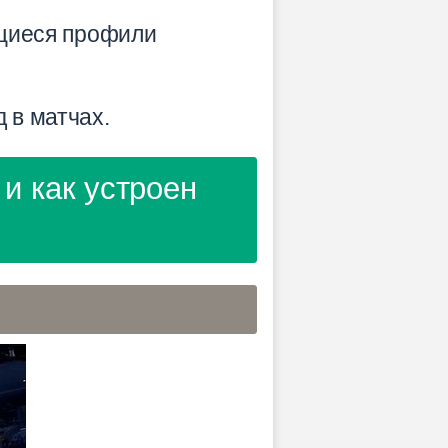
щиеся профили
д в матчах.
и как устроен