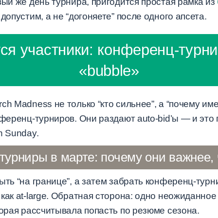
вый же день турнира, пригодится простая рамка из
допустим, а не “догоняете” после одного апсета.
ся участники: конференц-турнир
«bubble»
ch Madness не только “кто сильнее”, а “почему им
нференц-турниров. Они раздают auto-bid’ы — и это
n Sunday.
урниры в марте: почему они важнее,
ыть “на границе”, а затем забрать конференц-турни
как at-large. Обратная сторона: одно неожиданное
торая рассчитывала попасть по резюме сезона.