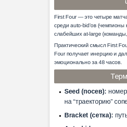
First Four — это четыре мат
среди auto-bid’ов (чемпионы
слабейших at-large (команды
Практический смысл First Fou
Four получает инерцию и дал
эмоционально за 48 часов.
Терм
Seed (посев):
номер 
на “траекторию” соп
Bracket (сетка):
путь