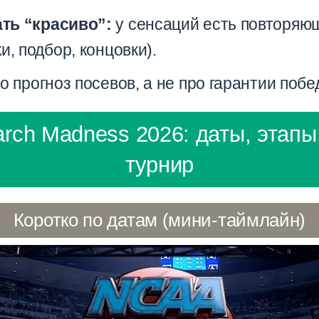
ть “красиво”:
у сенсаций есть повторяю
и, подбор, концовки).
о прогноз посевов, а не про гарантии побе
rch Madness 2026: даты, этапы 
турнир
Коротко по датам (мини-таймлайн)