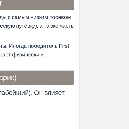
т
анды с самым низким посевом
скую путёвку), а также часть
ны. Иногда победитель First
орает физически и
арик)
лабейший). Он влияет