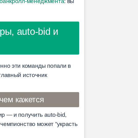
банкролл-менеджмента
: вы
ы, auto-bid и
енно эти команды попали в
 главный источник
 чем кажется
р — и получить auto-bid,
 чемпионство может “украсть