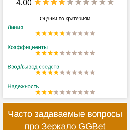
4.00
Оценки по критериям
Линия
Коэффициенты
Ввод/вывод средств
Надежность
Часто задаваемые вопросы
про Зеркало GGBet