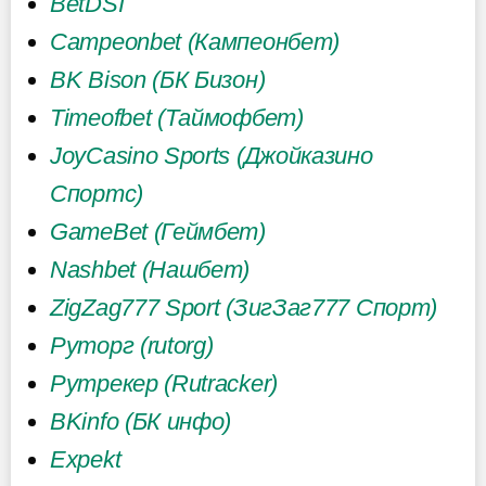
BetDSI
Campeonbet (Кампеонбет)
BK Bison (БК Бизон)
Timeofbet (Таймофбет)
JoyCasino Sports (Джойказино
Спортс)
GameBet (Геймбет)
Nashbet (Нашбет)
ZigZag777 Sport (ЗигЗаг777 Спорт)
Руторг (rutorg)
Рутрекер (Rutracker)
BKinfo (БК инфо)
Expekt