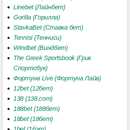
Linebet (Лайнбет)
Gorilla (Горилла)
StavkaBet (Ставка бет)
Tennisi (Тенниси)
Windbet (Виндбет)
The Greek Sportsbook (Грик
Спортсбук)
Фортуна Live (Фортуна Лайв)
12bet (12бет)
138 (138.com)
188bet (188бет)
18bet (18бет)
1bet (1бэт)