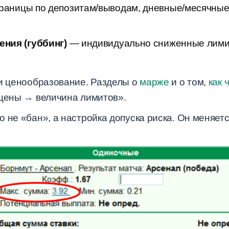
раницы по депозитам/выводам, дневные/месячные
ния (губбинг)
— индивидуально сниженные лими
 и ценообразование. Разделы о
марже
и о том,
как 
 цены → величина лимитов».
 не «бан», а настройка допуска риска. Он меняетс