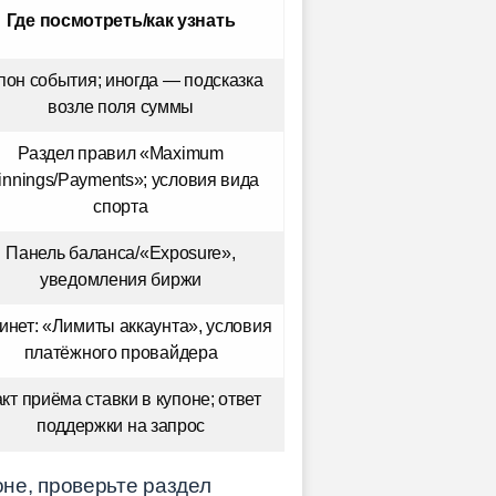
Где посмотреть/как узнать
пон события; иногда — подсказка
возле поля суммы
Раздел правил «Maximum
nnings/Payments»; условия вида
спорта
Панель баланса/«Exposure»,
уведомления биржи
инет: «Лимиты аккаунта», условия
платёжного провайдера
кт приёма ставки в купоне; ответ
поддержки на запрос
не, проверьте раздел