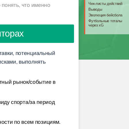
Чек-листы действий
 понять, что именно
Выводы
Эволюция бейсбола
Футбольные тоталы
через xG
нторах
тавки, потенциальный
исками, выполнять
тный рынок/событие в
иду спорта/за период
ости по всем позициям.