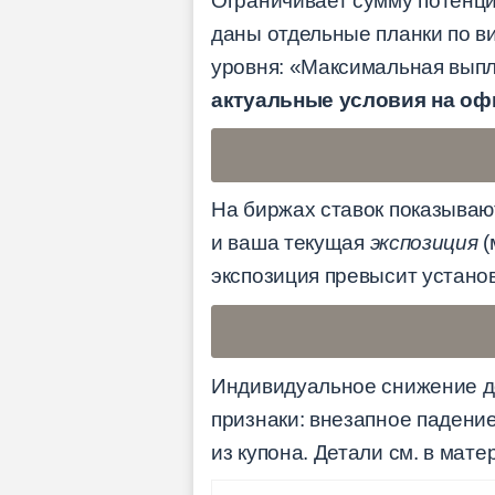
Ограничивает сумму потенци
даны отдельные планки по ви
уровня: «Максимальная выпла
актуальные условия на оф
На биржах ставок показываю
и ваша текущая
экспозиция
(
экспозиция превысит устано
Индивидуальное снижение до
признаки: внезапное падени
из купона. Детали см. в мат