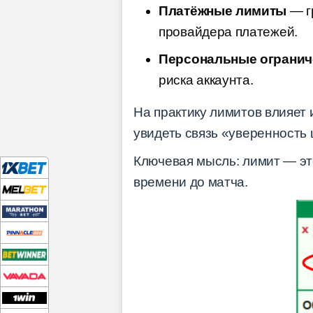
Платёжные лимиты
— г
провайдера платежей.
Персональные ограниче
риска аккаунта.
На практику лимитов влияет
увидеть связь «уверенность
Ключевая мысль: лимит — это
времени до матча.