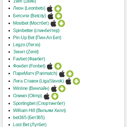
1win (1вин)
Леон (Leonbets)
Бетсити (Betcity)
Mostbet (Мостбет)
Spinbetter (спинбеттер)
Pin-Up Bet (Пин-Ап Бет)
Legzo (Легзо)
Зенит (Zenit)
Favbet (Фавбет)
Фонбет (Fonbet)
ПариМатч (Parimatch)
Лига Ставок (LigaStavok)
Winline (Винлайн)
Олимп (Olimp)
Sportingbet (Спортингбет)
William Hill (Вильям Хилл)
bet365 (Бет365)
Loot Bet (Лутбет)