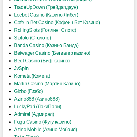
TradeUpDown (Трейдапдаун)
Leebet Casino (Казино Либет)
Cafe in Bet Casino (Кафеин Бет Казино)
RollingSlots (Роллинг Слотс)
Stoloto (Столото)
Banda Casino (Казино Банда)
Betwager Casino (Бетвагер казино)
Beef Casino (Биф казино)
JvSpin
Kometa (Комета)
Martin Casino (Мартин Казино)
Gizbo (Гизбо)
Azino888 (Азино888)
LuckyPari (ЛакиПари)
Admiral (Адмирал)
Fugu Casino (Фугу казино)
Azino Mobile (Азино Мобаил)