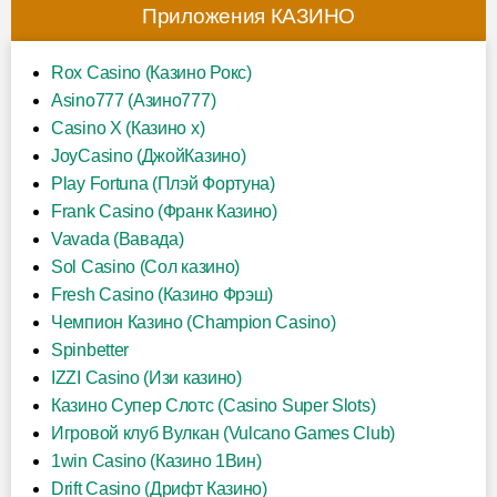
Приложения КАЗИНО
Rox Casino (Казино Рокс)
Asino777 (Азино777)
Casino X (Казино х)
JoyCasino (ДжойКазино)
Play Fortuna (Плэй Фортуна)
Frank Casino (Франк Казино)
Vavada (Вавада)
Sol Casino (Сол казино)
Fresh Casino (Казино Фрэш)
Чемпион Казино (Champion Casino)
Spinbetter
IZZI Casino (Изи казино)
Казино Супер Слотс (Casino Super Slots)
Игровой клуб Вулкан (Vulcano Games Club)
1win Casino (Казино 1Вин)
Drift Casino (Дрифт Казино)