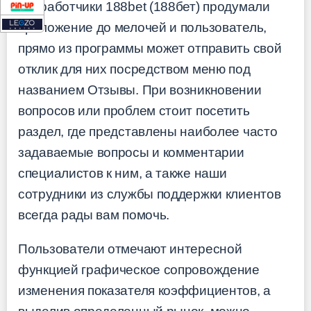
Разработчики 188bet (188бет) продумали
приложение до мелочей и пользователь,
прямо из программы может отправить свой
отклик для них посредством меню под
названием Отзывы. При возникновении
вопросов или проблем стоит посетить
раздел, где представлены наиболее часто
задаваемые вопросы и комментарии
специалистов к ним, а также наши
сотрудники из службы поддержки клиентов
всегда рады вам помочь.
Пользователи отмечают интересной
функцией графическое сопровождение
изменения показателя коэффициентов, а