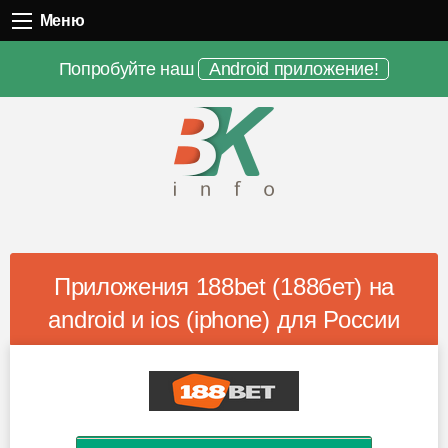
Меню
Меню
Попробуйте наш
Android приложение!
Приложения 188bet (188бет) на
android и ios (iphone) для России