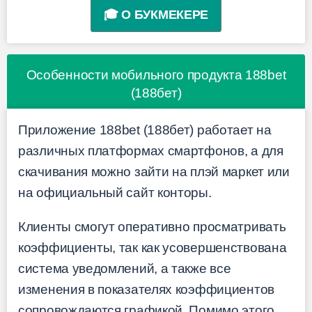
🎓 О БУКМЕКЕРЕ
Особенности мобильного продукта 188bet
(188бет)
Приложение 188bet (188бет) работает на
различных платформах смартфонов, а для
скачивания можно зайти на плэй маркет или
на официальный сайт конторы.
Клиенты смогут оперативно просматривать
коэффициенты, так как усовершенствована
система уведомлений, а также все
изменения в показателях коэффициентов
сопровождаются графикой. Помимо этого