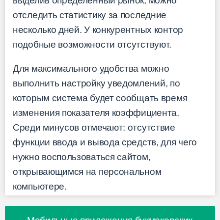
выделив определенный рынок, можно
отследить статистику за последние
несколько дней. У конкурентных контор
подобные возможности отсутствуют.
Для максимального удобства можно
выполнить настройку уведомлений, по
которым система будет сообщать время
изменения показателя коэффициента.
Среди минусов отмечают: отсутствие
функции ввода и вывода средств, для чего
нужно воспользоваться сайтом,
открывающимся на персональном
компьютере.