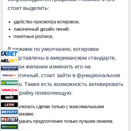
стоит выделить:
удобство просмотра котировок;
лаконичный дизайн линий;
понятные росписи.
В режиме по умолчанию, котировки
представлены в американском стандарте,
но при желании изменить его на
десятичный, стоит зайти в функциональное
меню. Также есть возможность активировать
настройку позволяющую:
заключать сделки только с максимальными
ставками;
отдавать предпочтение только лучшим линиям.