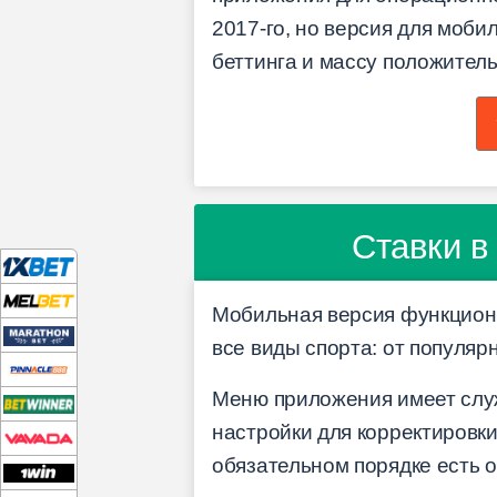
2017-го, но версия для моби
беттинга и массу положитель
Ставки в
Мобильная версия функциони
все виды спорта: от популяр
Меню приложения имеет служ
настройки для корректировки
обязательном порядке есть о