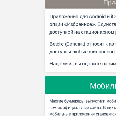
Прил
Приложение для Android и i
опции «Избранное». Единств
доступной на стационарном 
Betclic (Бетклик) относят к
доступны любые финансовые о
Надеемся, вы оцените преиму
Мобиль
Многие букмекеры выпустили моби
чем их официальные сайты. В них мо
мобильные приложения становятся 