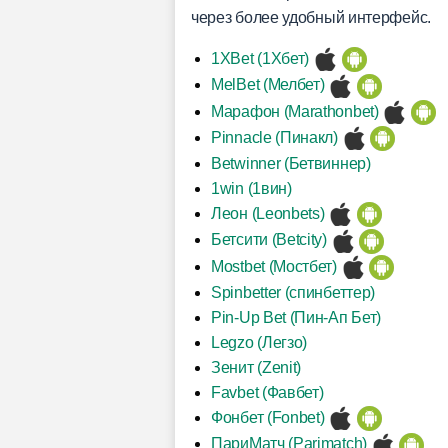
через более удобный интерфейс.
1XBet (1Хбет)
MelBet (Мелбет)
Марафон (Marathonbet)
Pinnacle (Пинакл)
Betwinner (Бетвиннер)
1win (1вин)
Леон (Leonbets)
Бетсити (Betcity)
Mostbet (Мостбет)
Spinbetter (спинбеттер)
Pin-Up Bet (Пин-Ап Бет)
Legzo (Легзо)
Зенит (Zenit)
Favbet (Фавбет)
Фонбет (Fonbet)
ПариМатч (Parimatch)