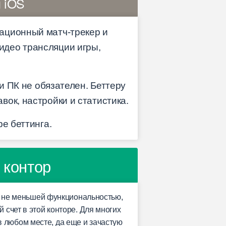
и iOS
ационный матч-трекер и
идео трансляции игры,
и ПК не обязателен. Беттеру
ок, настройки и статистика.
е беттинга.
 контор
 не меньшей функциональностью,
 счет в этой конторе. Для многих
 любом месте, да еще и зачастую