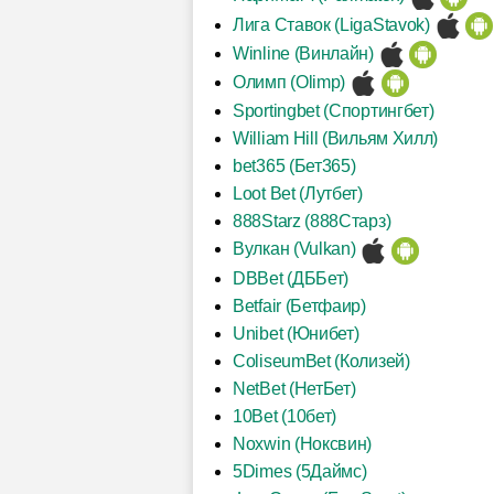
Лига Ставок (LigaStavok)
Winline (Винлайн)
Олимп (Olimp)
Sportingbet (Спортингбет)
William Hill (Вильям Хилл)
bet365 (Бет365)
Loot Bet (Лутбет)
888Starz (888Старз)
Вулкан (Vulkan)
DBBet (ДББет)
Betfair (Бетфаир)
Unibet (Юнибет)
ColiseumBet (Колизей)
NetBet (НетБет)
10Bet (10бет)
Noxwin (Ноксвин)
5Dimes (5Даймс)