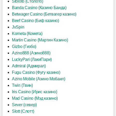
Stoloto (Столото)
Banda Casino (Казино Банда)
Betwager Casino (Бетвагер казино)
Beef Casino (Биф казино)
JvSpin
Kometa (Комета)
Martin Casino (Мартин Казино)
Gizbo (Гизбо)
Azino888 (Азино888)
LuckyPari (ЛакиПари)
Admiral (Адмирал)
Fugu Casino (Фугу казино)
Azino Mobile (Азино Мобаил)
Twin (Твин)
Iris Casino (Ирис казино)
Mad Casino (Мэд казино)
Sever (север)
Slott (Слотт)