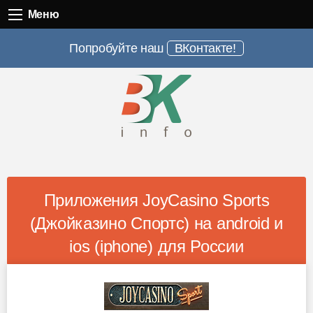
Меню
Меню
Попробуйте наш
ВКонтакте!
Приложения JoyCasino Sports
(Джойказино Спортс) на android и
ios (iphone) для России