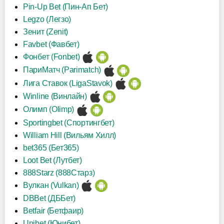
Pin-Up Bet (Пин-Ап Бет)
Legzo (Легзо)
Зенит (Zenit)
Favbet (Фавбет)
Фонбет (Fonbet)
ПариМатч (Parimatch)
Лига Ставок (LigaStavok)
Winline (Винлайн)
Олимп (Olimp)
Sportingbet (Спортингбет)
William Hill (Вильям Хилл)
bet365 (Бет365)
Loot Bet (Лутбет)
888Starz (888Старз)
Вулкан (Vulkan)
DBBet (ДББет)
Betfair (Бетфаир)
Unibet (Юнибет)