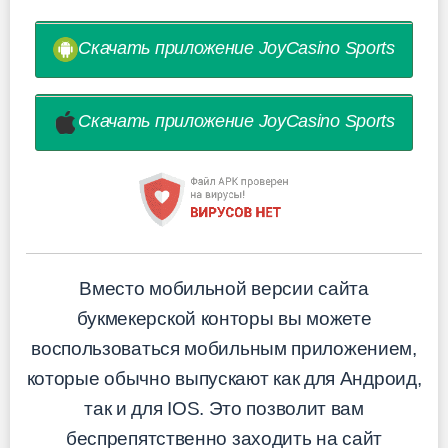
Скачать приложение JoyCasino Sports
Скачать приложение JoyCasino Sports
Вместо мобильной версии сайта
букмекерской конторы вы можете
воспользоваться мобильным приложением,
которые обычно выпускают как для Андроид,
так и для IOS. Это позволит вам
беспрепятственно заходить на сайт