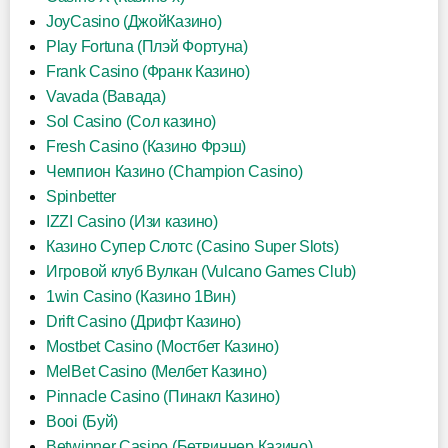
JoyCasino (ДжойКазино)
Play Fortuna (Плэй Фортуна)
Frank Casino (Франк Казино)
Vavada (Вавада)
Sol Casino (Сол казино)
Fresh Casino (Казино Фрэш)
Чемпион Казино (Champion Casino)
Spinbetter
IZZI Casino (Изи казино)
Казино Супер Слотс (Casino Super Slots)
Игровой клуб Вулкан (Vulcano Games Club)
1win Casino (Казино 1Вин)
Drift Casino (Дрифт Казино)
Mostbet Casino (Мостбет Казино)
MelBet Casino (Мелбет Казино)
Pinnacle Casino (Пинакл Казино)
Booi (Буй)
Betwinner Casino (Бетвиннер Казино)