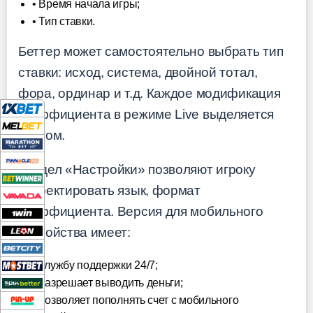
• Время начала игры;
• Тип ставки.
Беттер может самостоятельно выбрать тип
ставки: исход, система, двойной тотал,
фора, ординар и т.д. Каждое модификация
коэффициента в режиме Live выделяется
цветом.
Раздел «Настройки» позволяют игроку
корректировать язык, формат
коэффициента. Версия для мобильного
устройства имеет:
• службу поддержки 24/7;
• разрешает выводить деньги;
• позволяет пополнять счет с мобильного