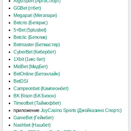
ArgoSport (АргоСпорт)
GGBet (ггбет)
Megapari (Мегапари)
Betcris (Беткрис)
5+Bet (5plusbet)
Betclic (Бетклик)
Betmaster (Бетмастер)
CyberBet (Кибербет)
1Xbit (1икс бит)
MidBet (МидБет)
BetOnline (Бетонлайн)
BetDSI
Campeonbet (Кампеонбет)
BK Bison (БК Бизон)
Timeofbet (Таймофбет)
приложение
JoyCasino Sports (Джойказино Спортс)
GameBet (Геймбет)
Nashbet (Нашбет)