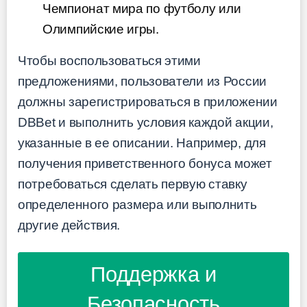
Чемпионат мира по футболу или
Олимпийские игры.
Чтобы воспользоваться этими
предложениями, пользователи из России
должны зарегистрироваться в приложении
DBBet и выполнить условия каждой акции,
указанные в ее описании. Например, для
получения приветственного бонуса может
потребоваться сделать первую ставку
определенного размера или выполнить
другие действия.
Поддержка и
Безопасность