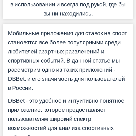
в использовании и всегда под рукой, где бы
вы ни находились.
Мобильные приложения для ставок на спорт
становятся все более популярными среди
любителей азартных развлечений и
спортивных событий. В данной статье мы
рассмотрим одно из таких приложений -
DBBet, и его значимость для пользователей
в России.
DBBet - это удобное и интуитивно понятное
приложение, которое предоставляет
пользователям широкий спектр
возможностей для анализа спортивных