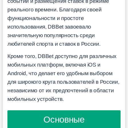
событий и размещения ставок в режиме
реального времени. Благодаря своей
функциональности и простоте
использования, DBBet завоевало
значительную популярность среди
любителей спорта и ставок в России.
Кроме того, DBBet доступно для различных
мобильных платформ, включая iOS и
Android, что делает его удобным выбором
для широкого круга пользователей в России,
независимо от их предпочтений в области
мобильных устройств.
Основные