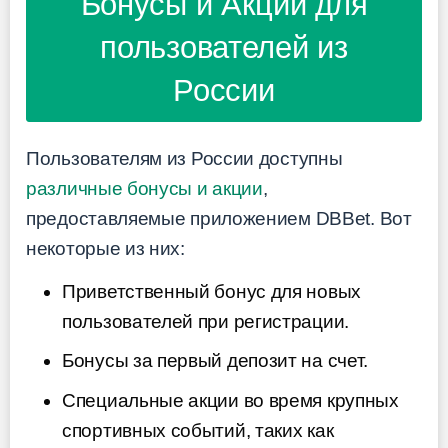
Бонусы и Акции для
пользователей из
России
Пользователям из России доступны
различные бонусы и акции
,
предоставляемые приложением DBBet. Вот
некоторые из них:
Приветственный бонус для новых
пользователей при регистрации.
Бонусы за первый депозит на счет.
Специальные акции во время крупных
спортивных событий, таких как