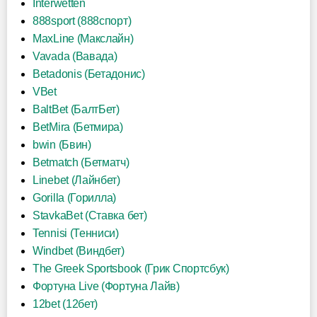
Interwetten
888sport (888спорт)
MaxLine (Макслайн)
Vavada (Вавада)
Betadonis (Бетадонис)
VBet
BaltBet (БалтБет)
BetMira (Бетмира)
bwin (Бвин)
Betmatch (Бетматч)
Linebet (Лайнбет)
Gorilla (Горилла)
StavkaBet (Ставка бет)
Tennisi (Тенниси)
Windbet (Виндбет)
The Greek Sportsbook (Грик Спортсбук)
Фортуна Live (Фортуна Лайв)
12bet (12бет)