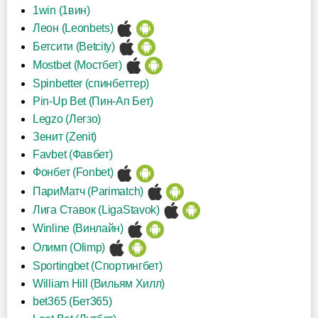
1win (1вин)
Леон (Leonbets)
Бетсити (Betcity)
Mostbet (Мостбет)
Spinbetter (спинбеттер)
Pin-Up Bet (Пин-Ап Бет)
Legzo (Легзо)
Зенит (Zenit)
Favbet (Фавбет)
Фонбет (Fonbet)
ПариМатч (Parimatch)
Лига Ставок (LigaStavok)
Winline (Винлайн)
Олимп (Olimp)
Sportingbet (Спортингбет)
William Hill (Вильям Хилл)
bet365 (Бет365)