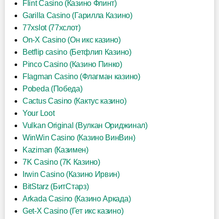
Flint Casino (Казино Флинт)
Garilla Casino (Гарилла Казино)
77xslot (77хслот)
On-X Casino (Он икс казино)
Betflip casino (Бетфлип Казино)
Pinco Casino (Казино Пинко)
Flagman Casino (Флагман казино)
Pobeda (Победа)
Cactus Casino (Кактус казино)
Your Loot
Vulkan Original (Вулкан Ориджинал)
WinWin Casino (Казино ВинВин)
Kaziman (Казимен)
7K Casino (7K Казино)
Irwin Casino (Казино Ирвин)
BitStarz (БитСтарз)
Arkada Casino (Казино Аркада)
Get-X Casino (Гет икс казино)