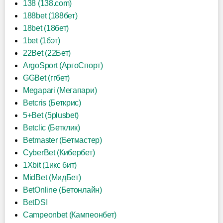
138 (138.com)
188bet (188бет)
18bet (18бет)
1bet (1бэт)
22Bet (22Бет)
ArgoSport (АргоСпорт)
GGBet (ггбет)
Megapari (Мегапари)
Betcris (Беткрис)
5+Bet (5plusbet)
Betclic (Бетклик)
Betmaster (Бетмастер)
CyberBet (Кибербет)
1Xbit (1икс бит)
MidBet (МидБет)
BetOnline (Бетонлайн)
BetDSI
Campeonbet (Кампеонбет)