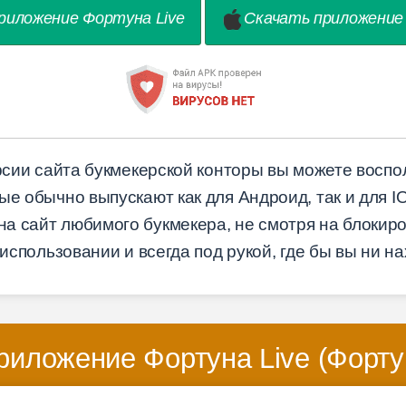
риложение Фортуна Live
Скачать приложение
сии сайта букмекерской конторы вы можете восп
е обычно выпускают как для Андроид, так и для I
на сайт любимого букмекера, не смотря на блоки
использовании и всегда под рукой, где бы вы ни н
риложение Фортуна Live (Форту