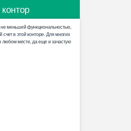
 контор
 не меньшей функциональностью,
 счет в этой конторе. Для многих
 любом месте, да еще и зачастую