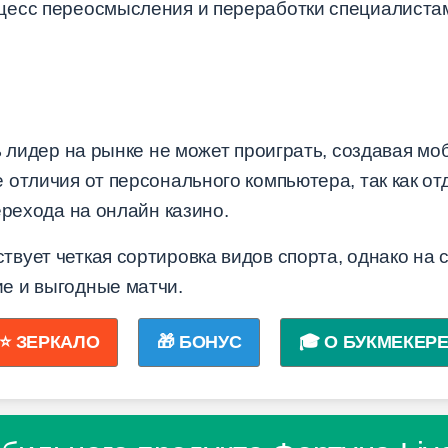
есс переосмысления и переработки специалистам
ь лидер на рынке не может проиграть, создавая м
 отличия от персонального компьютера, так как о
ерехода на онлайн казино.
вует четкая сортировка видов спорта, однако на 
е и выгодные матчи.
⭐ ЗЕРКАЛО
🎁 БОНУС
🎓 О БУКМЕКЕР