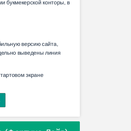
и букмекерской конторы, в
обильную версию сайта,
тдельно выведены линия
стартовом экране
Е