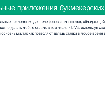
ные приложения букмекерских
льные приложения для телефонов и планшетов, обладающей
жно делать любые ставки, в том числе и LIVE, используя свой
основными, так как позволяют делать ставки в любое время в