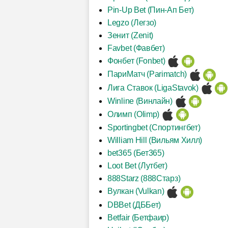
Pin-Up Bet (Пин-Ап Бет)
Legzo (Легзо)
Зенит (Zenit)
Favbet (Фавбет)
Фонбет (Fonbet)
ПариМатч (Parimatch)
Лига Ставок (LigaStavok)
Winline (Винлайн)
Олимп (Olimp)
Sportingbet (Спортингбет)
William Hill (Вильям Хилл)
bet365 (Бет365)
Loot Bet (Лутбет)
888Starz (888Старз)
Вулкан (Vulkan)
DBBet (ДББет)
Betfair (Бетфаир)