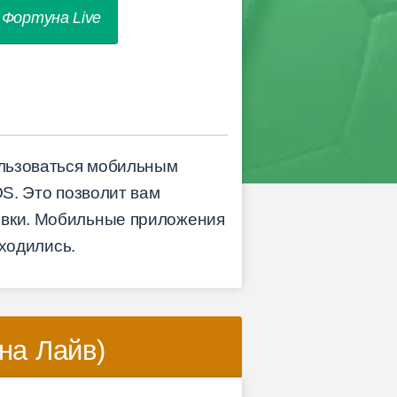
 Фортуна Live
ользоваться мобильным
OS. Это позволит вам
ровки. Мобильные приложения
аходились.
на Лайв)