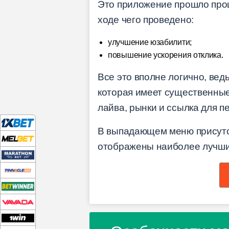
Это приложение прошло проц
ходе чего проведено:
улучшение юзабилити;
повышение ускорения отклика.
Все это вполне логично, вед
которая имеет существенные
лайва, рынки и ссылка для п
В выпадающем меню присутст
отображены наиболее лучши