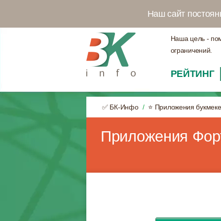
Наш сайт постоян
Наша цель - по
ограничений.
РЕЙТИНГ
✅ БК-Инфо
⭐ Приложения букмек
Приложения Форту