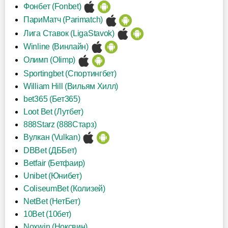
Фонбет (Fonbet)
ПариМатч (Parimatch)
Лига Ставок (LigaStavok)
Winline (Винлайн)
Олимп (Olimp)
Sportingbet (Спортингбет)
William Hill (Вильям Хилл)
bet365 (Бет365)
Loot Bet (Лутбет)
888Starz (888Старз)
Вулкан (Vulkan)
DBBet (ДББет)
Betfair (Бетфаир)
Unibet (Юнибет)
ColiseumBet (Колизей)
NetBet (НетБет)
10Bet (10бет)
Noxwin (Ноксвин)