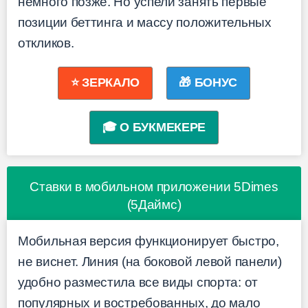
немного позже. Но успели занять первые
позиции беттинга и массу положительных
откликов.
⭐ ЗЕРКАЛО
🎁 БОНУС
🎓 О БУКМЕКЕРЕ
Ставки в мобильном приложении 5Dimes
(5Даймс)
Мобильная версия функционирует быстро,
не виснет. Линия (на боковой левой панели)
удобно разместила все виды спорта: от
популярных и востребованных, до мало