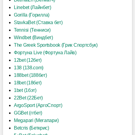
Linebet (Лайнбет)
Gorilla (Горилла)
StavkaBet (Ставка бет)
Tennisi (Тенниси)
Windbet (Виндбет)
The Greek Sportsbook (Грик Спортсбук)
Фортуна Live (Фортуна Лайв)
12bet (12бет)
138 (138.com)
188bet (188бет)
18bet (18бет)
1bet (1бэт)
22Bet (22Бет)
ArgoSport (АргоСпорт)
GGBet (ггбет)
Megapari (Мегапари)
Betcris (Беткрис)