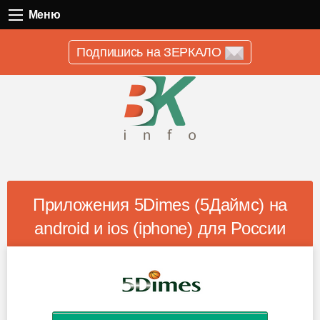
Меню
Меню
Подпишись на ЗЕРКАЛО
Приложения 5Dimes (5Даймс) на
android и ios (iphone) для России