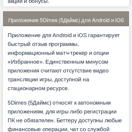
акции и бонусы.
Приложение 5Dimes (5Даймс) для Android и iOS
Приложение для Android и iOS гарантирует
быстрый отзыв программы,
информационный матч-трекер и опции
«Избранное». Единственным минусом
приложения считают отсутствие видео
трансляции игры, доступной на
стационарном ресурсе.
5Dimes (5Даймс) относят к автономным
приложениям, для игры либо регистрации
ПК не обязателен. Беттеру доступны любые
финансовые операции, чат со службой