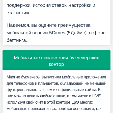
поддержки, история ставок, настройки и
статистика.
Надеемся, вы оцените преимущества
мобильной версии 5Dimes (5Даймс) в сфере
беттинга.
Мобильные приложения букмекерских
контор
Многие букмекеры выпустили мобильные приложения
для телефонов и планшетов, обладающей не меньшей
функциональностью, чем их официальные сайты. В
них можно делать любые ставки, в том числе и LIVE,
используя свой счет в этой конторе. Для многих
мобильные приложения становятся основными, так