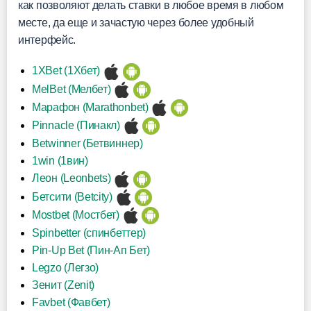
как позволяют делать ставки в любое время в любом
месте, да еще и зачастую через более удобный
интерфейс.
1XBet (1Хбет)
MelBet (Мелбет)
Марафон (Marathonbet)
Pinnacle (Пинакл)
Betwinner (Бетвиннер)
1win (1вин)
Леон (Leonbets)
Бетсити (Betcity)
Mostbet (Мостбет)
Spinbetter (спинбеттер)
Pin-Up Bet (Пин-Ап Бет)
Legzo (Легзо)
Зенит (Zenit)
Favbet (Фавбет)