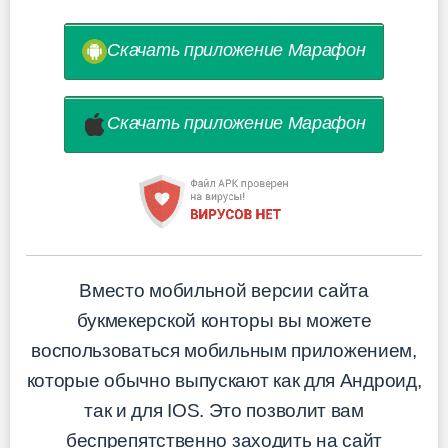
Скачать приложение Марафон
Скачать приложение Марафон
Вместо мобильной версии сайта
букмекерской конторы вы можете
воспользоваться мобильным приложением,
которые обычно выпускают как для Андроид,
так и для IOS. Это позволит вам
беспрепятственно заходить на сайт