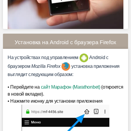
Установка на Android с браузера Firefox
На устройствах под управлением
Android c
браузером
Mozilla Firefox
установка приложения
выглядит следующим образом:
• Перейдите на
сайт Марафон (Marathonbet)
(откроется
в новой вкладке).
• Нажмите иконку для установки приложения