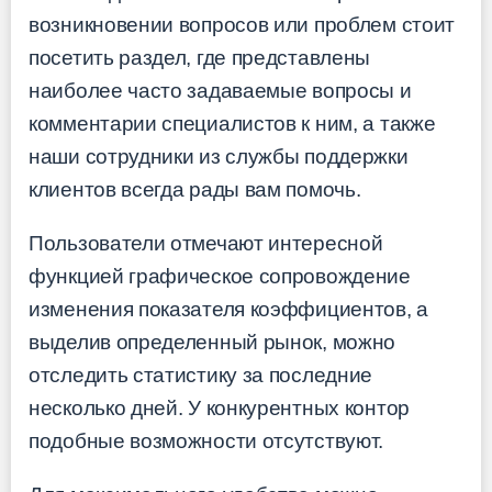
возникновении вопросов или проблем стоит
посетить раздел, где представлены
наиболее часто задаваемые вопросы и
комментарии специалистов к ним, а также
наши сотрудники из службы поддержки
клиентов всегда рады вам помочь.
Пользователи отмечают интересной
функцией графическое сопровождение
изменения показателя коэффициентов, а
выделив определенный рынок, можно
отследить статистику за последние
несколько дней. У конкурентных контор
подобные возможности отсутствуют.