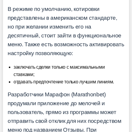
В режиме по умолчанию, котировки
представлены в американском стандарте,
но при желании изменить его на
десятичный, стоит зайти в функциональное
меню. Также есть возможность активировать
настройку позволяющую:
заключать сделки только с максимальными
ставками;
отдавать предпочтение только лучшим линиям.
Разработчики Марафон (Marathonbet)
продумали приложение до мелочей и
пользователь, прямо из программы может
отправить свой отклик для них посредством
меню под названием Отзывы. При