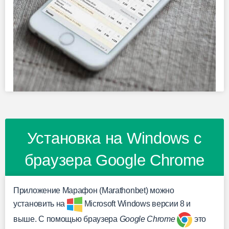
Установка на Windows с
браузера Google Chrome
Приложение Марафон (Marathonbet) можно
установить на
Microsoft Windows версии 8 и
выше. С помощью браузера
Google Chrome
это