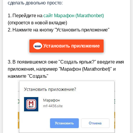
сделать довольно просто:
1. Перейдите на
сайт Марафон (Marathonbet)
(откроется в новой вкладке)
2. Нажмите на кнопку "Установить приложение"
Установить приложение
3. В появившемся окне "Создать ярлык?" введите имя
приложения, например "Марафон (Marathonbet)" и
нажмите "Создать"