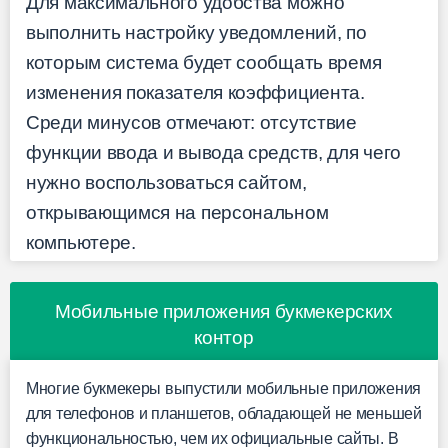
Для максимального удобства можно
выполнить настройку уведомлений, по
которым система будет сообщать время
изменения показателя коэффициента.
Среди минусов отмечают: отсутствие
функции ввода и вывода средств, для чего
нужно воспользоваться сайтом,
открывающимся на персональном
компьютере.
Мобильные приложения букмекерских
контор
Многие букмекеры выпустили мобильные приложения
для телефонов и планшетов, обладающей не меньшей
функциональностью, чем их официальные сайты. В