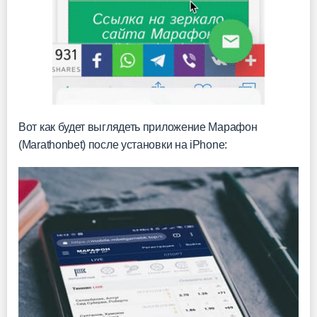
Вот как будет выглядеть приложение Марафон
(Marathonbet) после установки на iPhone: