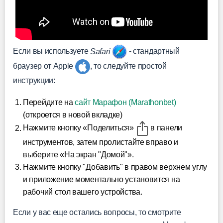
Если вы используете
Safari
- стандартный
браузер от Apple
, то следуйте простой
инструкции:
Перейдите на
сайт Марафон (Marathonbet)
(откроется в новой вкладке)
Нажмите кнопку «Поделиться»
в панели
инструментов, затем пролистайте вправо и
выберите «На экран "Домой"».
Нажмите кнопку "Добавить" в правом верхнем углу
и приложение моментально установится на
рабочий стол вашего устройства.
Если у вас еще остались вопросы, то смотрите