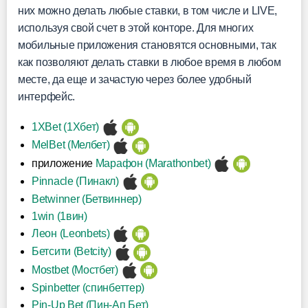
них можно делать любые ставки, в том числе и LIVE,
используя свой счет в этой конторе. Для многих
мобильные приложения становятся основными, так
как позволяют делать ставки в любое время в любом
месте, да еще и зачастую через более удобный
интерфейс.
1XBet (1Хбет)
MelBet (Мелбет)
приложение
Марафон (Marathonbet)
Pinnacle (Пинакл)
Betwinner (Бетвиннер)
1win (1вин)
Леон (Leonbets)
Бетсити (Betcity)
Mostbet (Мостбет)
Spinbetter (спинбеттер)
Pin-Up Bet (Пин-Ап Бет)