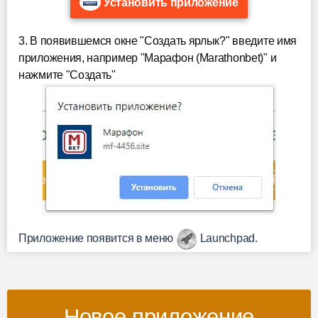
Установить приложение
3. В появившемся окне "Создать ярлык?" введите имя
приложения, например "Марафон (Marathonbet)" и
нажмите "Создать"
Приложение появится в меню
Launchpad.
Новое приложение