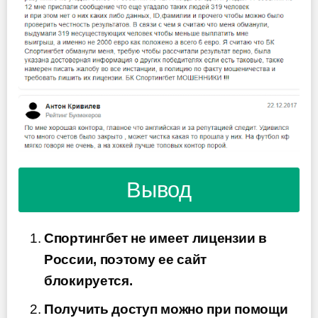
Вывод
Спортингбет не имеет лицензии в
России, поэтому ее сайт
блокируется.
Получить доступ можно при помощи