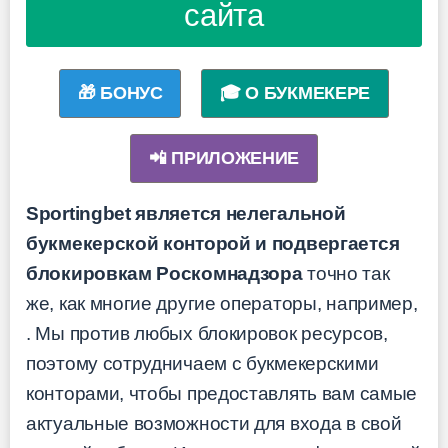
сайта
🎁 БОНУС
🎓 О БУКМЕКЕРЕ
📲 ПРИЛОЖЕНИЕ
Sportingbet является нелегальной
букмекерской конторой и подвергается
блокировкам Роскомнадзора
точно так
же, как многие другие операторы, например,
. Мы против любых блокировок ресурсов,
поэтому сотрудничаем с букмекерскими
конторами, чтобы предоставлять вам самые
актуальные возможности для входа в свой