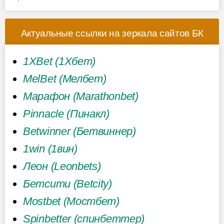
Актуальные ссылки на зеркала сайтов БК
1XBet (1Хбет)
MelBet (Мелбет)
Марафон (Marathonbet)
Pinnacle (Пинакл)
Betwinner (Бетвиннер)
1win (1вин)
Леон (Leonbets)
Бетсити (Betcity)
Mostbet (Мостбет)
Spinbetter (спинбеттер)