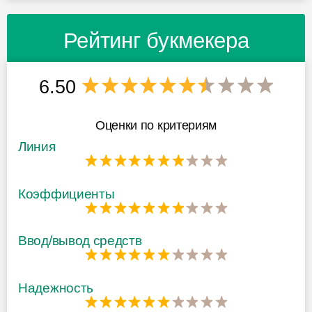
Рейтинг букмекера
6.50
Оценки по критериям
Линия
Коэффициенты
Ввод/вывод средств
Надежность