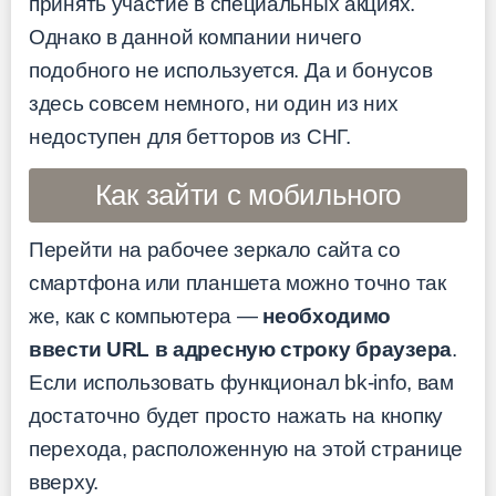
принять участие в специальных акциях.
Однако в данной компании ничего
подобного не используется. Да и бонусов
здесь совсем немного, ни один из них
недоступен для бетторов из СНГ.
Как зайти с мобильного
Перейти на рабочее зеркало сайта со
смартфона или планшета можно точно так
же, как с компьютера —
необходимо
ввести URL в адресную строку браузера
.
Если использовать функционал bk-info, вам
достаточно будет просто нажать на кнопку
перехода, расположенную на этой странице
вверху.