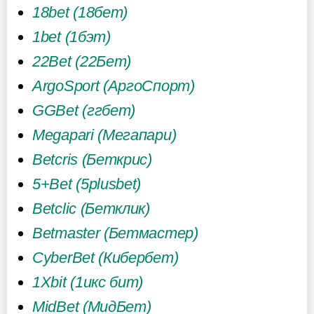
18bet (18бет)
1bet (1бэт)
22Bet (22Бет)
ArgoSport (АргоСпорт)
GGBet (ггбет)
Megapari (Мегапари)
Betcris (Беткрис)
5+Bet (5plusbet)
Betclic (Бетклик)
Betmaster (Бетмастер)
CyberBet (Кибербет)
1Xbit (1икс бит)
MidBet (МидБет)