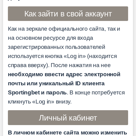
Как зайти в свой аккаунт
Как на зеркале официального сайта, так и
на основном ресурсе для входа
зарегистрированных пользователей
используется кнопка «Log in» (находится
справа вверху). После нажатия на нее
необходимо ввести адрес электронной
почты или уникальный ID клиента
Sportingbet и пароль
. В конце потребуется
кликнуть «Log in» внизу.
Личный кабинет
В личном кабинете сайта можно изменить