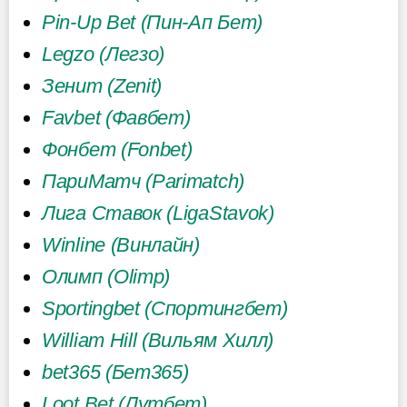
Pin-Up Bet (Пин-Ап Бет)
Legzo (Легзо)
Зенит (Zenit)
Favbet (Фавбет)
Фонбет (Fonbet)
ПариМатч (Parimatch)
Лига Ставок (LigaStavok)
Winline (Винлайн)
Олимп (Olimp)
Sportingbet (Спортингбет)
William Hill (Вильям Хилл)
bet365 (Бет365)
Loot Bet (Лутбет)