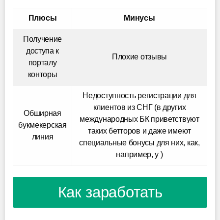
Плюсы
Минусы
Получение
доступа к
Плохие отзывы
порталу
конторы
Недоступность регистрации для
клиентов из СНГ (в других
Обширная
международных БК приветствуют
букмекерская
таких бетторов и даже имеют
линия
специальные бонусы для них, как,
например, у
)
Как заработать