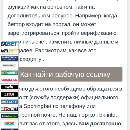
функций как на основном, так и на
дополнительном ресурсе. Например, когда
беттор входит на портал, он может
зарегистрироваться, пройти верификацию,
пополнить счет, изменить личные данные и
так далее. Рассмотрим, как все это
происходит у
.
Как найти рабочую ссылку
Обычно для этого необходимо обращаться в
саппорт (службу поддержки) официального
сайта Sportingbet по телефону или
электронной почте. Но наш портал, bk-info,
избавит вас от этого, здесь
вам достаточно