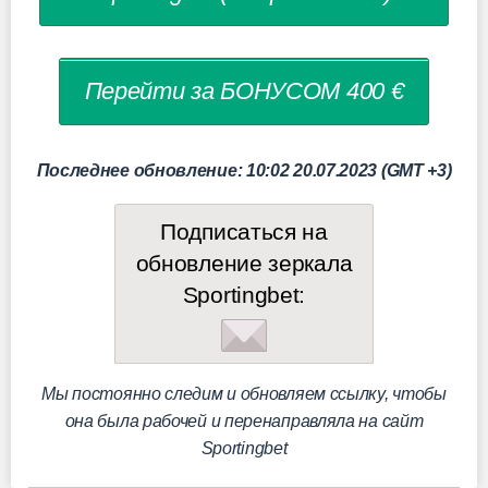
Перейти за БОНУСОМ 400 €
Последнее обновление: 10:02 20.07.2023 (GMT +3)
Подписаться на
обновление зеркала
Sportingbet:
Мы постоянно следим и обновляем ссылку, чтобы
она была рабочей и перенаправляла на сайт
Sportingbet