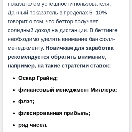
показателем успешности пользователя.
Данный показатель в пределах 5–10%
говорит о том, что беттор получает
солидный доход на дистанции. В беттинге
необходимо уделять внимание банкролл-
менеджменту.
Новичкам для заработка
рекомендуется обратить внимание,
например, на такие стратегии ставок:
Оскар Грайнд;
финансовый менеджмент Миллера;
флэт;
фиксированная прибыль;
ряд чисел.