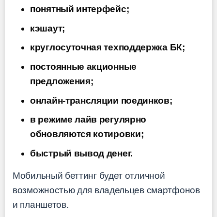
понятный интерфейс;
кэшаут;
круглосуточная техподдержка БК;
постоянные акционные
предложения;
онлайн-трансляции поединков;
в режиме лайв регулярно
обновляются котировки;
быстрый вывод денег.
Мобильный беттинг будет отличной
возможностью для владельцев смартфонов
и планшетов.