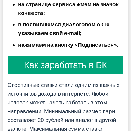
на странице сервиса жмем на значок
конверта;
в появившемся диалоговом окне
указываем свой e-mail;
нажимаем на кнопку «Подписаться».
Как заработать в БК
Спортивные ставки стали одним из важных
источников дохода в интернете. Любой
человек может начать работать в этом
направлении. Минимальный размер пари
составляет 20 рублей или аналог в другой
валюте. Максимальная сумма ставки