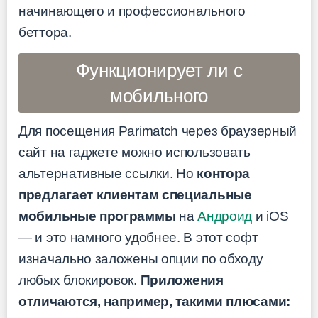
начинающего и профессионального
беттора.
Функционирует ли с
мобильного
Для посещения Parimatch через браузерный
сайт на гаджете можно использовать
альтернативные ссылки. Но
контора
предлагает клиентам специальные
мобильные программы
на
Андроид
и iOS
— и это намного удобнее. В этот софт
изначально заложены опции по обходу
любых блокировок.
Приложения
отличаются, например, такими плюсами: