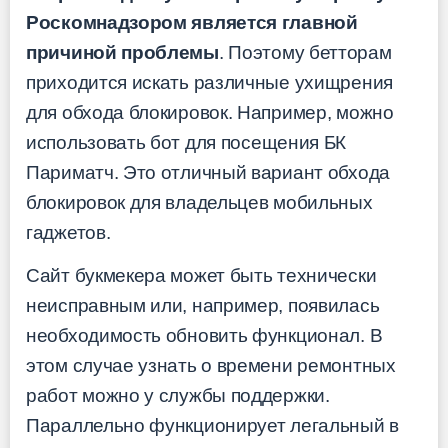
Роскомнадзором является главной
причиной проблемы
. Поэтому бетторам
приходится искать различные ухищрения
для обхода блокировок. Например, можно
использовать бот
для посещения БК
Париматч. Это отличный вариант обхода
блокировок для владельцев мобильных
гаджетов.
Сайт букмекера может быть технически
неисправным или, например, появилась
необходимость обновить функционал. В
этом случае узнать о времени ремонтных
работ можно у службы поддержки.
Параллельно функционирует легальный в