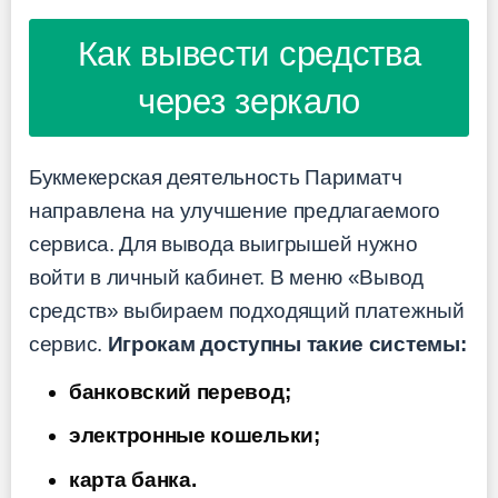
Как вывести средства
через зеркало
Букмекерская деятельность Париматч
направлена на улучшение предлагаемого
сервиса. Для вывода выигрышей нужно
войти в личный кабинет. В меню «Вывод
средств» выбираем подходящий платежный
сервис.
Игрокам доступны такие системы:
банковский перевод;
электронные кошельки;
карта банка.