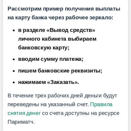
Рассмотрим пример получения выплаты
на карту банка через рабочее зеркало:
в разделе «Вывод средств»
личного кабинета выбираем
банковскую карту;
вводим сумму платежа;
пишем банковские реквизиты;
нажимаем «Заказать».
В течение трех рабочих дней деньги будут
переведены на указанный счет.
Правила
снятия денег
со счета доступны на ресурсе
Париматч.