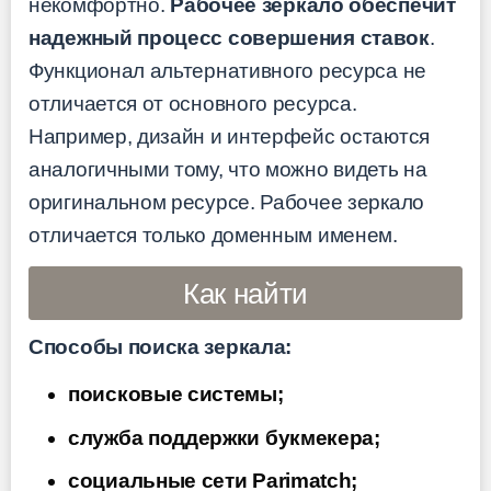
некомфортно.
Рабочее зеркало
обеспечит
надежный процесс совершения ставок
.
Функционал альтернативного ресурса не
отличается от основного ресурса.
Например, дизайн и интерфейс остаются
аналогичными тому, что можно видеть на
оригинальном ресурсе. Рабочее зеркало
отличается только доменным именем.
Как найти
Способы поиска зеркала:
поисковые системы;
служба поддержки букмекера;
социальные сети Parimatch;