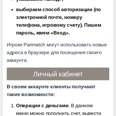
выбираем способ авторизации (по
электронной почте, номеру
телефона, игровому счету). Пишем
пароль, жмем «Вход».
Игроки Parimatch могут использовать новые
адреса в браузере для посещения своего
аккаунта.
Личный кабинет
В своем аккаунте клиенты получают
такие возможности:
Операции с деньгами
. В данном
меню можно пополнить счет, вывести