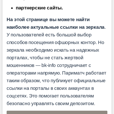
партнерские сайты.
На этой странице вы можете найти
наиболее актуальные ссылки на зеркала
.
У пользователей есть большой выбор
способов посещения офшорных контор. Но
зеркала необходимо искать на надежных
порталах, чтобы не стать жертвой
мошенников — bk-info сотрудничает с
операторами напрямую. Париматч работает
таким образом, что публикует официальные
ссылки на порталы в своих аккаунтах в
соцсетях. Это помогает пользователям
безопасно управлять своим депозитом.