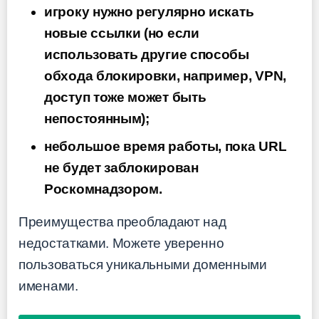
игроку нужно регулярно искать
новые ссылки (но если
использовать другие способы
обхода блокировки, например, VPN,
доступ тоже может быть
непостоянным);
небольшое время работы, пока URL
не будет заблокирован
Роскомнадзором.
Преимущества преобладают над
недостатками. Можете уверенно
пользоваться уникальными доменными
именами.