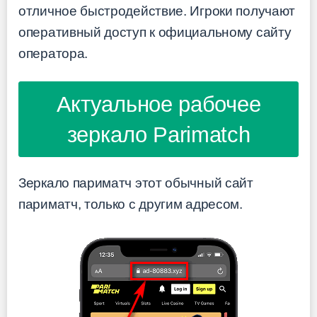
отличное быстродействие. Игроки получают
оперативный доступ к официальному сайту
оператора.
Актуальное рабочее
зеркало Parimatch
Зеркало париматч этот обычный сайт
париматч, только с другим адресом.