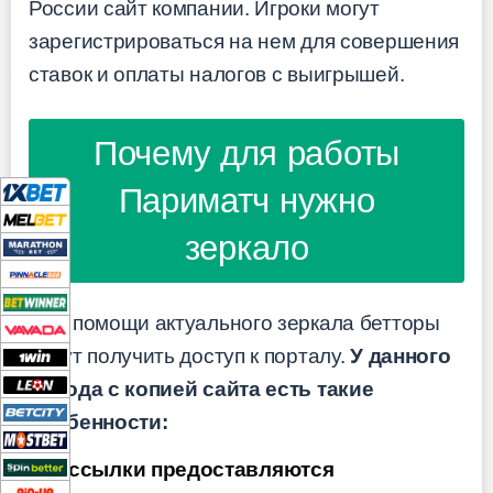
России сайт компании. Игроки могут
зарегистрироваться на нем для совершения
ставок и оплаты налогов с выигрышей.
Почему для работы
Париматч нужно
зеркало
При помощи актуального зеркала бетторы
могут получить доступ к порталу.
У данного
метода с копией сайта есть такие
особенности:
ссылки предоставляются