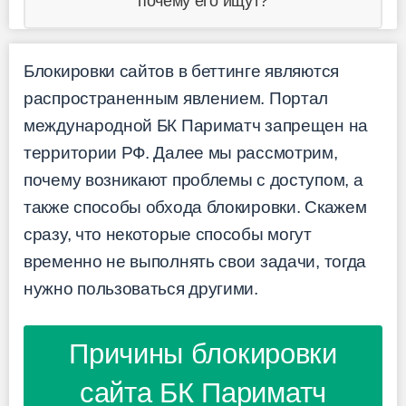
почему его ищут?
Блокировки сайтов в беттинге являются
распространенным явлением. Портал
международной БК Париматч запрещен на
территории РФ. Далее мы рассмотрим,
почему возникают проблемы с доступом, а
также способы обхода блокировки. Скажем
сразу, что некоторые способы могут
временно не выполнять свои задачи, тогда
нужно пользоваться другими.
Причины блокировки
сайта БК Париматч