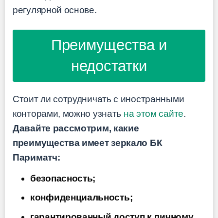
регулярной основе.
Преимущества и
недостатки
Стоит ли сотрудничать с иностранными
конторами, можно узнать
на этом сайте
.
Давайте рассмотрим, какие
преимущества имеет зеркало БК
Париматч:
безопасность;
конфиденциальность;
гарантированный доступ к личному