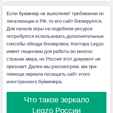
Если букмекер не выполняет требования по
легализации в РФ, то его сайт блокируется.
Для начала игры на подобном ресурсе
потребуется использовать дополнительные
способы обхода блокировок. Контора Legzo
имеет лицензию для работы во многих
странах мира, но Россия этот документ не
признает. Далее мы рассмотрим, как при
помощи зеркала посещать сайт этого
иностранного букмекера.
Что такое зеркало
Legzo России