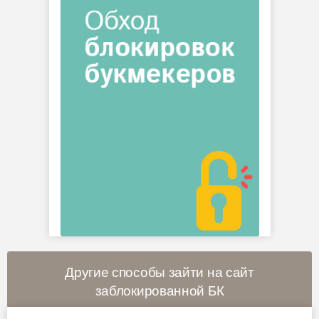
Другие способы зайти на сайт
заблокированной БК