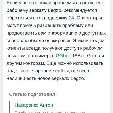
Если у вас возникли проблемы с доступом к
рабочему зеркалу Legzo, рекомендуется
обратиться в техподдержку БК. Операторы
могут помочь разрешить проблему или
предоставить вам информацию о доступных
способах обхода блокировок. Этим методом
клиенты всегда получают доступ к рабочим
ссылкам, например, в
GGbet
, 18Bet, Gorilla и
другим конторам. Еще можно использовать
надежные сторонние сайты, где все в
наличии есть новое зеркало Legzo.
Статью подготовил:
Назаренко Антон
Профессионал спортпрогнозирования,