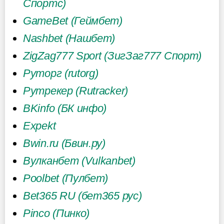
Спортс)
GameBet (Геймбет)
Nashbet (Нашбет)
ZigZag777 Sport (ЗигЗаг777 Спорт)
Руторг (rutorg)
Рутрекер (Rutracker)
BKinfo (БК инфо)
Expekt
Bwin.ru (Бвин.ру)
Вулканбет (Vulkanbet)
Poolbet (Пулбет)
Bet365 RU (бет365 рус)
Pinco (Пинко)