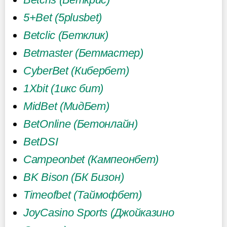
5+Bet (5plusbet)
Betclic (Бетклик)
Betmaster (Бетмастер)
CyberBet (Кибербет)
1Xbit (1икс бит)
MidBet (МидБет)
BetOnline (Бетонлайн)
BetDSI
Campeonbet (Кампеонбет)
BK Bison (БК Бизон)
Timeofbet (Таймофбет)
JoyCasino Sports (Джойказино