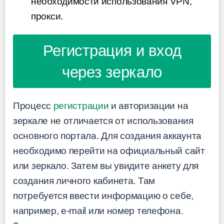
необходимости использования VPN,
прокси.
Регистрация и вход
через зеркало
Процесс
регистрации
и авторизации на
зеркале не отличается от использования
основного портала. Для создания аккаунта
необходимо перейти на официальный сайт
или зеркало. Затем вы увидите анкету для
создания личного кабинета. Там
потребуется ввести информацию о себе,
например, e-mail или номер телефона.