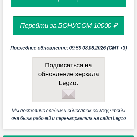
Перейти за БОНУСОМ 10000 ₽
Последнее обновление: 09:59 08.08.2026 (GMT +3)
Подписаться на
обновление зеркала
Legzo:
Мы постоянно следим и обновляем ссылку, чтобы
она была рабочей и перенаправляла на сайт Legzo