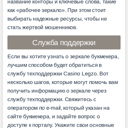
название конторы и ключевые слова, такие
как «рабочее зеркало». При этом стоит
выбирать надежные ресурсы, чтобы не
стать жертвой мошенников.
Служба поддержки
Если вы хотите узнать о зеркале букмекера,
лучшим способом будет обратиться в
службу техподдержки Casino Legzo. Вот
несколько шагов, которые могут помочь вам
получить информацию о зеркале через
службу техподдержки. Свяжитесь с
оператором по e-mail, который указан на
сайте букмекера, и задайте вопрос о
доступе к порталу. Укажите свои основные