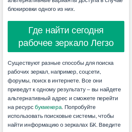
альтернативные варианты доступа в случае
блокировки одного из них.
Где найти сегодня
рабочее зеркало Легзо
Существуют разные способы для поиска
рабочих зеркал, например, соцсети,
форумы, поиск в интернете. Все они
приведут к одному результату – вы найдете
альтернативный адрес и сможете перейти
на ресурс
букмекера
. Попробуйте
использовать поисковые системы, чтобы
найти информацию о зеркалах БК. Введите