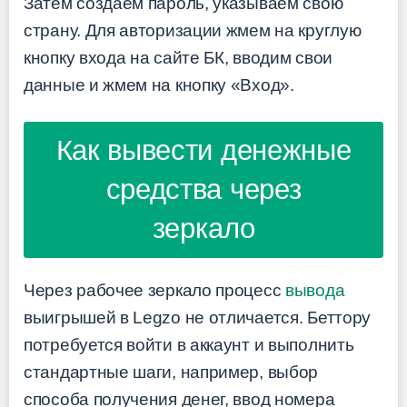
Затем создаем пароль, указываем свою
страну. Для авторизации жмем на круглую
кнопку входа на сайте БК, вводим свои
данные и жмем на кнопку «Вход».
Как вывести денежные
средства через
зеркало
Через рабочее зеркало процесс
вывода
выигрышей в Legzo не отличается. Беттору
потребуется войти в аккаунт и выполнить
стандартные шаги, например, выбор
способа получения денег, ввод номера