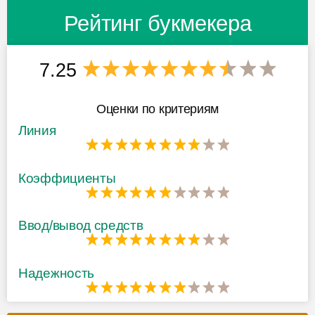
Рейтинг букмекера
7.25
Оценки по критериям
Линия
Коэффициенты
Ввод/вывод средств
Надежность