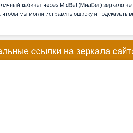
 личный кабинет через MidBet (МидБет) зеркало не
 чтобы мы могли исправить ошибку и подсказать в
альные ссылки на зеркала сайт