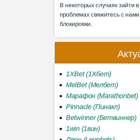
В некоторых случаях зайти в
проблемах свяжитесь с нами,
блокировки.
Акту
1XBet (1Хбет)
MelBet (Мелбет)
Марафон (Marathonbet)
Pinnacle (Пинакл)
Betwinner (Бетвиннер)
1win (1вин)
Леон (Leonbets)