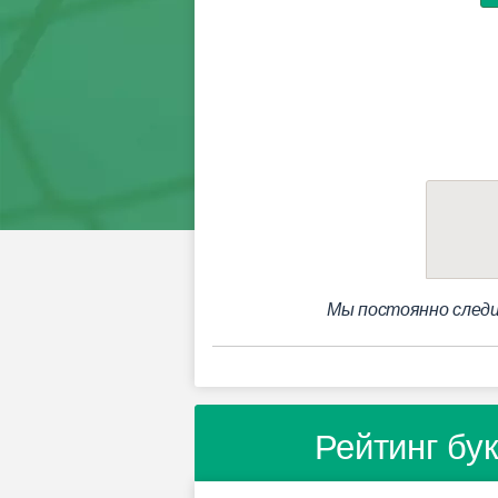
Мы постоянно следим
Рейтинг бу