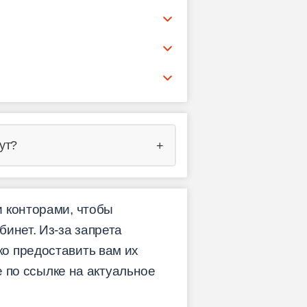
ут?
и конторами, чтобы
инет. Из-за запрета
о предоставить вам их
е по ссылке на актуальное