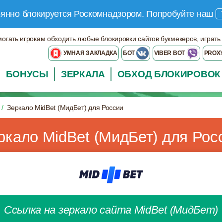
оянно блокируется Роскомнадзором.
Попробуйте наш
могать игрокам обходить любые блокировки сайтов букмекеров, играть
УМНАЯ ЗАКЛАДКА
БОТ
VIBER BOT
PROX
БОНУСЫ
ЗЕРКАЛА
ОБХОД БЛОКИРОВОК
Зеркало MidBet (МидБет) для России
ркало MidBet (МидБет) для Рос
Ссылка на зеркало сайта MidBet (МидБет)