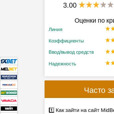
3.00
Оценки по к
Линия
Коэффициенты
Ввод/вывод средств
Надежность
Часто з
1️⃣ Как зайти на сайт MidB