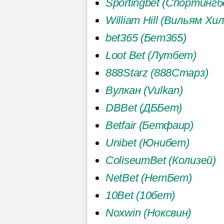
Sportingbet (Спортинг
William Hill (Вильям Хил
bet365 (Бет365)
Loot Bet (Лутбет)
888Starz (888Старз)
Вулкан (Vulkan)
DBBet (ДББет)
Betfair (Бетфаир)
Unibet (Юнибет)
ColiseumBet (Колизей)
NetBet (НетБет)
10Bet (10бет)
Noxwin (Ноксвин)