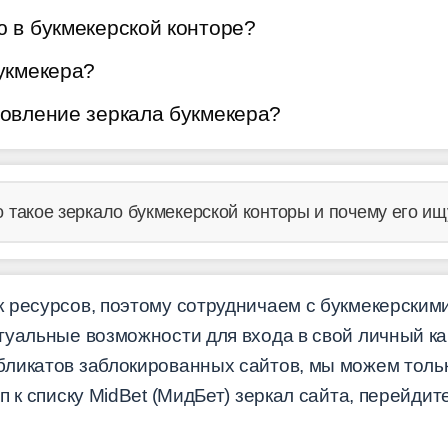
ю в букмекерской конторе?
букмекера?
бновление зеркала букмекера?
о такое зеркало букмекерской конторы и почему его ищ
 ресурсов, поэтому сотрудничаем с букмекерским
уальные возможности для входа в свой личный каб
ликатов заблокированных сайтов, мы можем тольк
п к списку MidBet (МидБет) зеркал сайта, перейдит