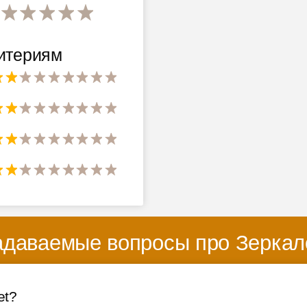
ритериям
адаваемые вопросы про Зеркал
et?