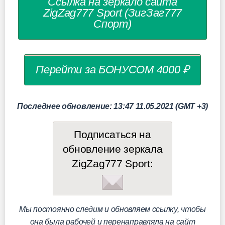
Ссылка на зеркало сайта
ZigZag777 Sport (ЗигЗаг777
Спорт)
Перейти за БОНУСОМ 4000 ₽
Последнее обновление: 13:47 11.05.2021 (GMT +3)
Подписаться на
обновление зеркала
ZigZag777 Sport:
Мы постоянно следим и обновляем ссылку, чтобы
она была рабочей и перенаправляла на сайт