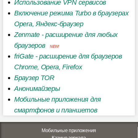
Использование VPN сервисов
Включение режима Turbo в браузерах
Opera, Яндекс-браузер
Zenmate - расширение для любых
браузеров
NEW!
friGate - расширение для браузеров
Chrome, Opera, Firefox
Браузер TOR
Анонимайзеры
Мобильные приложения для
смартфонов и планшетов
Мобильные приложения
Казино зеркала