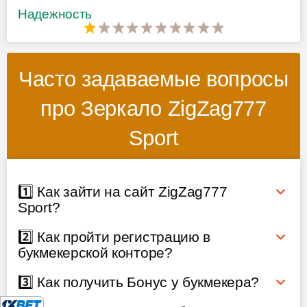
Надежность
Часто задаваемые вопросы
про Зеркало ZigZag777
Sport
1️⃣ Как зайти на сайт ZigZag777
Sport?
2️⃣ Как пройти регистрацию в
букмекерской конторе?
3️⃣ Как получить Бонус у букмекера?