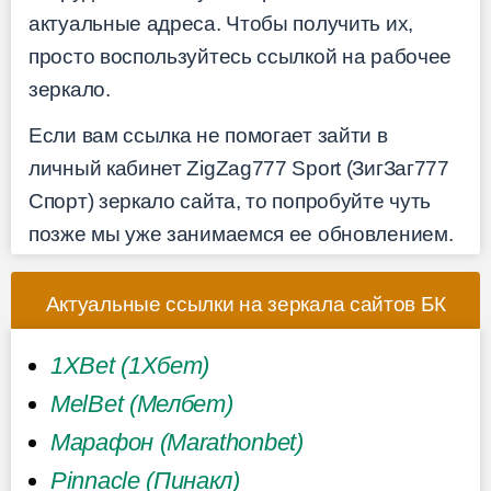
актуальные адреса. Чтобы получить их,
просто воспользуйтесь ссылкой на рабочее
зеркало.
Если вам ссылка не помогает зайти в
личный кабинет ZigZag777 Sport (ЗигЗаг777
Спорт) зеркало сайта, то попробуйте чуть
позже мы уже занимаемся ее обновлением.
Актуальные ссылки на зеркала сайтов БК
1XBet (1Хбет)
MelBet (Мелбет)
Марафон (Marathonbet)
Pinnacle (Пинакл)