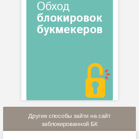
Другие способы зайти на сайт
заблокированной БК