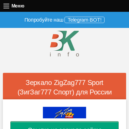
Меню
Меню
Попробуйте наш
Telegram BOT!
Зеркало ZigZag777 Sport
(ЗигЗаг777 Спорт) для России