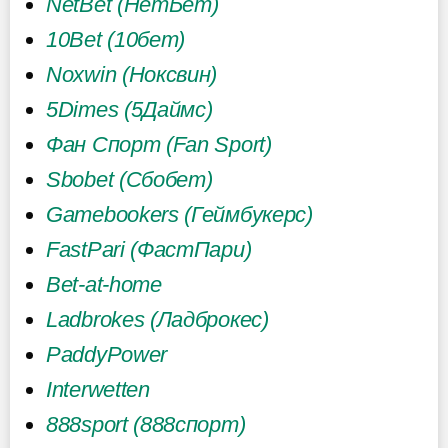
NetBet (НетБет)
10Bet (10бет)
Noxwin (Ноксвин)
5Dimes (5Даймс)
Фан Спорт (Fan Sport)
Sbobet (Сбобет)
Gamebookers (Геймбукерс)
FastPari (ФастПари)
Bet-at-home
Ladbrokes (Ладброкес)
PaddyPower
Interwetten
888sport (888спорт)