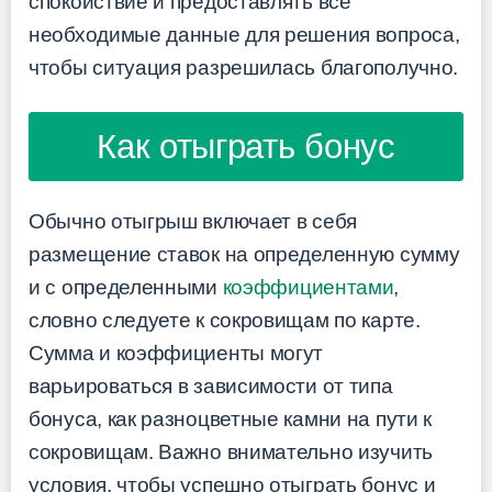
спокойствие и предоставлять все
необходимые данные для решения вопроса,
чтобы ситуация разрешилась благополучно.
Как отыграть бонус
Обычно отыгрыш включает в себя
размещение ставок на определенную сумму
и с определенными
коэффициентами
,
словно следуете к сокровищам по карте.
Сумма и коэффициенты могут
варьироваться в зависимости от типа
бонуса, как разноцветные камни на пути к
сокровищам. Важно внимательно изучить
условия, чтобы успешно отыграть бонус и