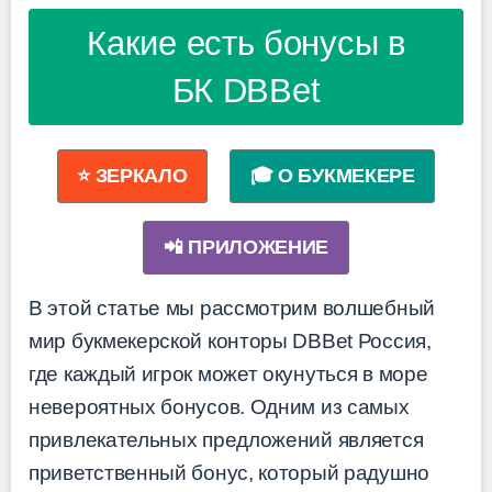
Какие есть бонусы в
БК DBBet
⭐ ЗЕРКАЛО
🎓 О БУКМЕКЕРЕ
📲 ПРИЛОЖЕНИЕ
В этой статье мы рассмотрим волшебный
мир букмекерской конторы DBBet Россия,
где каждый игрок может окунуться в море
невероятных бонусов. Одним из самых
привлекательных предложений является
приветственный бонус, который радушно