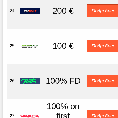
200 €
Подробнее
24
100 €
Подробнее
25
100% FD
Подробнее
26
100% on
first
Подробнее
27