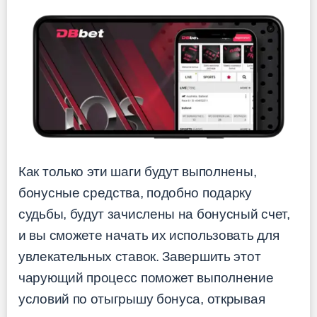
Как только эти шаги будут выполнены,
бонусные средства, подобно подарку
судьбы, будут зачислены на бонусный счет,
и вы сможете начать их использовать для
увлекательных ставок. Завершить этот
чарующий процесс поможет выполнение
условий по отыгрышу бонуса, открывая