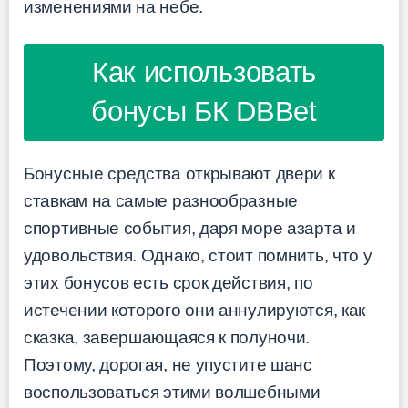
изменениями на небе.
Как использовать
бонусы БК DBBet
Бонусные средства открывают двери к
ставкам на самые разнообразные
спортивные события, даря море азарта и
удовольствия. Однако, стоит помнить, что у
этих бонусов есть срок действия, по
истечении которого они аннулируются, как
сказка, завершающаяся к полуночи.
Поэтому, дорогая, не упустите шанс
воспользоваться этими волшебными