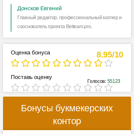
Донсков Евгений
Главный редактор, профессиональный каппер и
сооснователь проекта Betteam.pro.
Оценка бонуса
8.95/10
Поставь оценку
Голосов:
55123
Бонусы букмекерских
контор