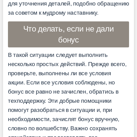
для уточнения деталей, подобно обращению
за советом к мудрому наставнику.
Что делать, если не дали
бонус
В такой ситуации следует выполнить
несколько простых действий. Прежде всего,
проверьте, выполнены ли все условия
акции. Если все условия соблюдены, но
бонус все равно не зачислен, обратись в
техподдержку. Эти добрые помощники
помогут разобраться в ситуации и, при
необходимости, зачислят бонус вручную,
словно по волшебству. Важно сохранять