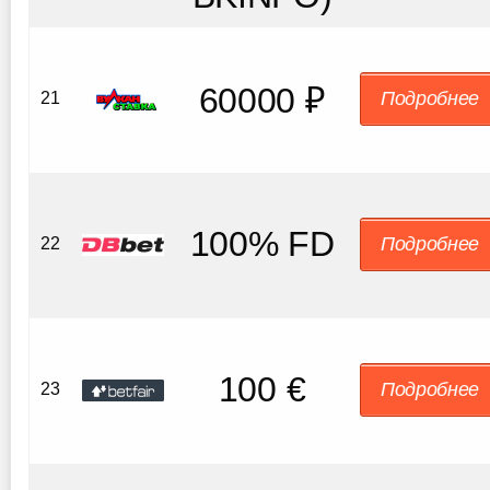
60000 ₽
Подробнее
21
100% FD
Подробнее
22
100 €
Подробнее
23