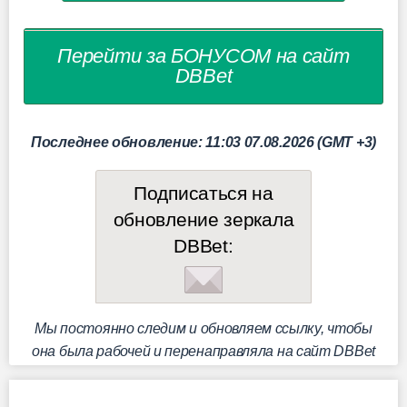
Перейти за БОНУСОМ на сайт
DBBet
Последнее обновление: 11:03 07.08.2026 (GMT +3)
Подписаться на
обновление зеркала
DBBet:
Мы постоянно следим и обновляем ссылку, чтобы
она была рабочей и перенаправляла на сайт DBBet