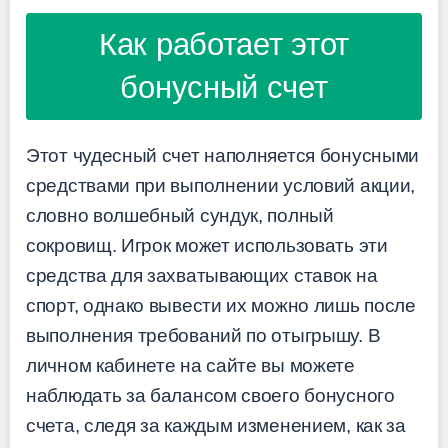
Как работает этот
бонусный счет
Этот чудесный счет наполняется бонусными
средствами при выполнении условий акции,
словно волшебный сундук, полный
сокровищ. Игрок может использовать эти
средства для захватывающих ставок на
спорт, однако вывести их можно лишь после
выполнения требований по отыгрышу. В
личном кабинете на сайте вы можете
наблюдать за балансом своего бонусного
счета, следя за каждым изменением, как за