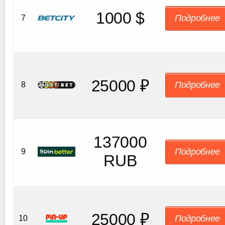
1000 $
Подробнее
7
25000 ₽
Подробнее
8
137000
Подробнее
9
RUB
25000 ₽
Подробнее
10