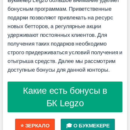
Букмекер Legzo большое внимание уделяет
бонусным программам. Приветственные
подарки позволяют привлекать на ресурс
новых бетторов, а регулярные акции
удерживают постоянных клиентов. Для
получения таких подарков необходимо
строго придерживаться условий получения и
отыгрыша средств. Далее мы рассмотрим
доступные бонусы для данной конторы.
Какие есть бонусы в
БК Legzo
⭐ ЗЕРКАЛО
🎓 О БУКМЕКЕРЕ