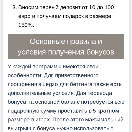
Вносим первый депозит от 10 до 100
евро и получаем подарок в размере
150%.
Основные правила и
условия получения бонусов
У каждой программы имеются свои
особенности. Для приветственного
поощрения в Legzo для беттинга также есть
дополнительные условия. Для перевода
бонуса на основной баланс потребуется всю
подарочную сумму проставить в 5-кратном
размере в играх. После этого максимальный
выигрыш с бонуса нужно использовать с