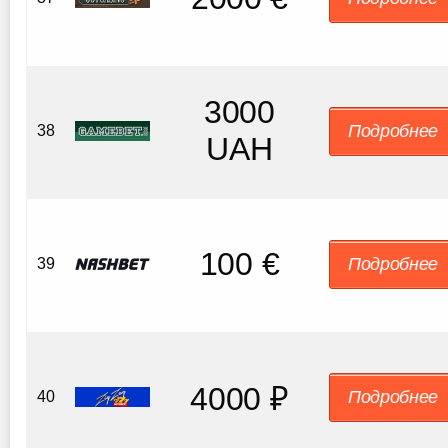
3000
Подробнее
38
UAH
100 €
Подробнее
39
4000 ₽
Подробнее
40