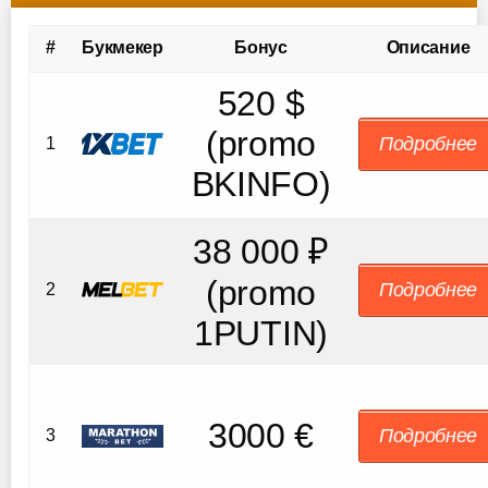
#
Букмекер
Бонус
Описание
520 $
(promo
Подробнее
1
BKINFO)
38 000 ₽
(promo
Подробнее
2
1PUTIN)
3000 €
Подробнее
3