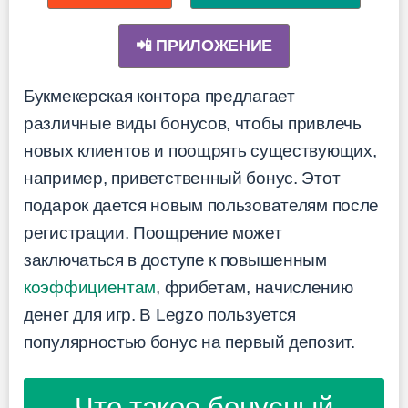
📲 ПРИЛОЖЕНИЕ
Букмекерская контора предлагает
различные виды бонусов, чтобы привлечь
новых клиентов и поощрять существующих,
например, приветственный бонус. Этот
подарок дается новым пользователям после
регистрации. Поощрение может
заключаться в доступе к повышенным
коэффициентам
, фрибетам, начислению
денег для игр. В Legzo пользуется
популярностью бонус на первый депозит.
Что такое бонусный