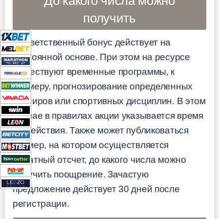
До какого числа можно
получить
Приветственный бонус действует на
постоянной основе. При этом на ресурсе
существуют временные программы, к
примеру, прогнозирование определенных
турниров или спортивных дисциплин. В этом
случае в правилах акции указывается время
ее действия. Также может публиковаться
таймер, на котором осуществляется
обратный отсчет, до какого числа можно
получить поощрение. Зачастую
предложение действует 30 дней после
регистрации.