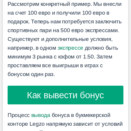
Рассмотрим конкретный пример. Мы внесли
на счет 100 евро и получили 100 евро в
подарок. Теперь нам потребуется заключить
спортивных пари на 500 евро экспрессами.
Существуют и дополнительные условия,
например, в одном
экспрессе
должно быть
минимум 3 рынка с кэфом от 1.50. Затем
проставляем все выигрыши в играх с
бонусом один раз.
Как вывести бонус
Процесс
вывода
бонуса в букмекерской
конторе Legzo напрямую зависит от условий