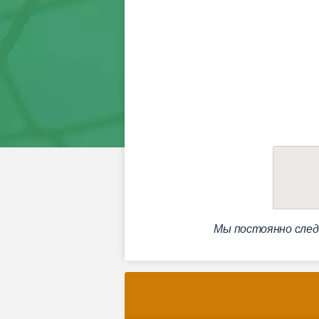
Мы постоянно следи