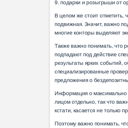
9. подарки и розыгрыши от о
В целом же стоит отметить, 
подвижная. Значит, важно по
многие конторы выделяют эк
Также важно понимать, что 
подпадают под действие спе
результаты ярких событий, 
специализированные проверк
предложения о бездепозитны
Информация о максимально 
лицом отдельно, так что важ
кстати, касается не только 
Поэтому важно понимать, что