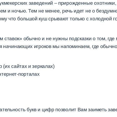
кмекерских заведений – прирожденные охотники, т
ем и ночью. Тем не менее, речь идет не о бездумно
ому что большой куш срывают только с холодной г
 ставок» обычно и не нужны подсказки о том, где 
для начинающих игроков мы напоминаем, где обычн
 (их сайтах и зеркалах)
нтернет-порталах
ательность букв и цифр позволит Вам заиметь зав