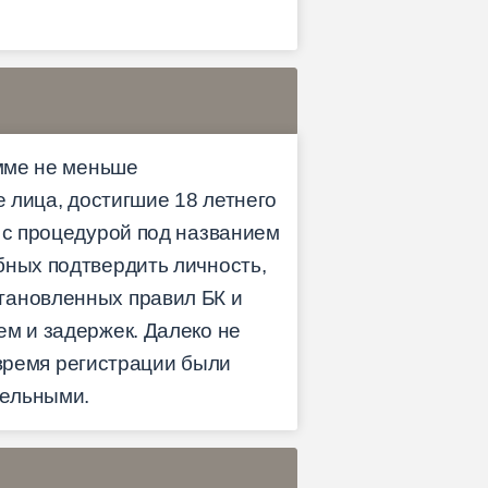
умме не меньше
е лица, достигшие 18 летнего
 с процедурой под названием
бных подтвердить личность,
тановленных правил БК и
ем и задержек. Далеко не
о время регистрации были
тельными.