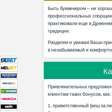
Быть букмекером – ни хорошо
профессиональных спорщиков.
практиковали еще в Древнем 
традиции.
Разделяя и уважая Ваши при
в незабываемый и комфортн
Ка
Привлекательных предложен
клиентам таких бонусов, как:
1. приветственный (кеш за п