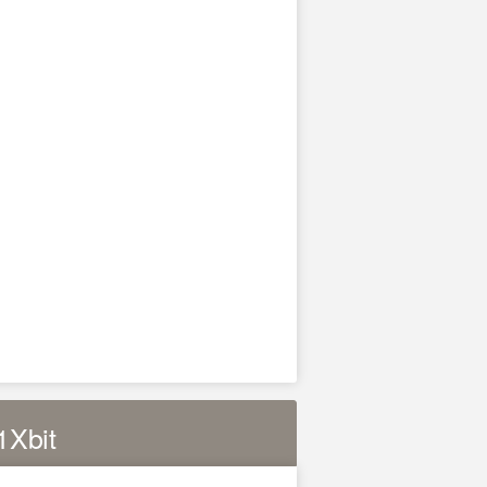
1Xbit