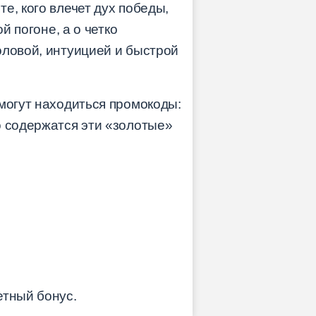
е, кого влечет дух победы,
й погоне, а о четко
оловой, интуицией и быстрой
могут находиться промокоды:
о содержатся эти «золотые»
етный бонус.