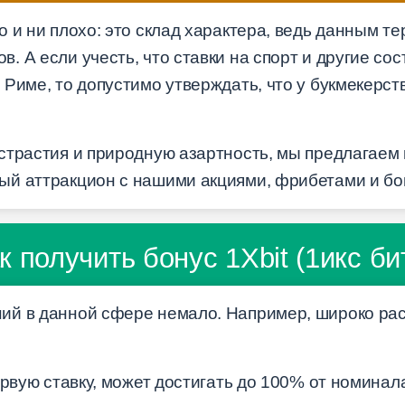
 и ни плохо: это склад характера, ведь данным т
 А если учесть, что ставки на спорт и другие сос
Риме, то допустимо утверждать, что у букмекерств
страстия и природную азартность, мы предлагаем
ый аттракцион с нашими акциями, фрибетами и бо
к получить бонус 1Xbit (1икс би
ий в данной сфере немало. Например, широко ра
ервую ставку, может достигать до 100% от номинала