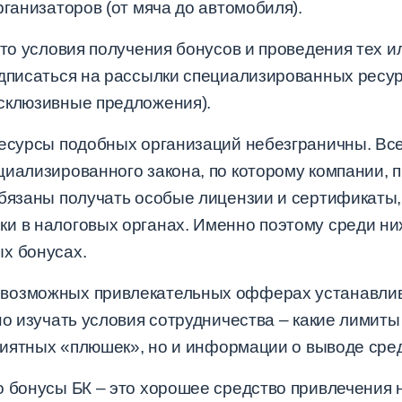
рганизаторов (от мяча до автомобиля).
что условия получения бонусов и проведения тех и
дписаться на рассылки специализированных ресурс
склюзивные предложения).
ресурсы подобных организаций небезграничны. Вс
циализированного закона, по которому компании,
обязаны получать особые лицензии и сертификаты,
и в налоговых органах. Именно поэтому среди них
х бонусах.
возможных привлекательных офферах устанавли
но изучать условия сотрудничества – какие лимиты
приятных «плюшек», но и информации о выводе сред
 бонусы БК – это хорошее средство привлечения н