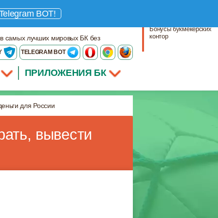
Что важно знать
Telegram BOT!
Подробнее о БК 1Xbit
Бонусы букмекерских
контор
 в самых лучших мировых БК без
Y
TELEGRAM BOT
ПРИЛОЖЕНИЯ БК
 деньги для России
грать, вывести