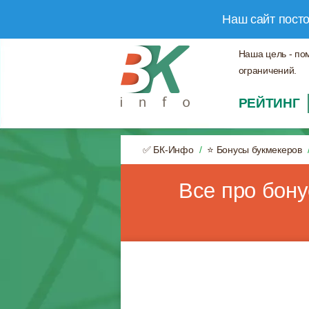
Наш сайт пост
Наша цель - по
ограничений.
РЕЙТИНГ
✅ БК-Инфо
⭐ Бонусы букмекеров
Все про бонус