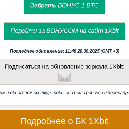
Забрать БОНУС 1 BTC
Перейти за БОНУСОМ на сайт 1Xbit
Последнее обновление: 11:48 28.08.2025 (GMT +3)
Подписаться на обновление зеркала 1Xbit:
м и обновляем ссылку, чтобы она была рабочей и перенапра
Подробнее о БК 1Xbit