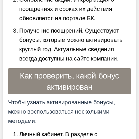
поощрениях и сроках их действия
обновляется на портале БК.
Получение поощрений. Существуют
бонусы, которые можно активировать
круглый год. Актуальные сведения
всегда доступны на сайте компании.
Как проверить, какой бонус
активирован
Чтобы узнать активированные бонусы,
можно воспользоваться несколькими
методами:
Личный кабинет. В разделе с