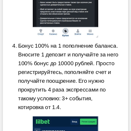
Бонус 100% на 1 пополнение баланса.
Вносите 1 депозит и получайте за него
100% бонус до 10000 рублей. Просто
регистрируйтесь, пополняйте счет и
получайте поощрение. Его нужно
прокрутить 4 раза экспрессами по
такому условию: 3+ события,
котировка от 1.4.