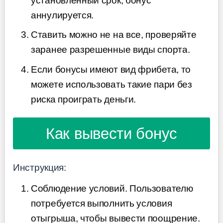
установленный срок, бонус
аннулируется.
Ставить можно не на все, проверяйте
заранее разрешенные виды спорта.
Если бонусы имеют вид фрибета, то
можете использовать такие пари без
риска проиграть деньги.
Как вывести бонус
Инструкция:
Соблюдение условий. Пользователю
потребуется выполнить условия
отыгрыша, чтобы вывести поощрение.