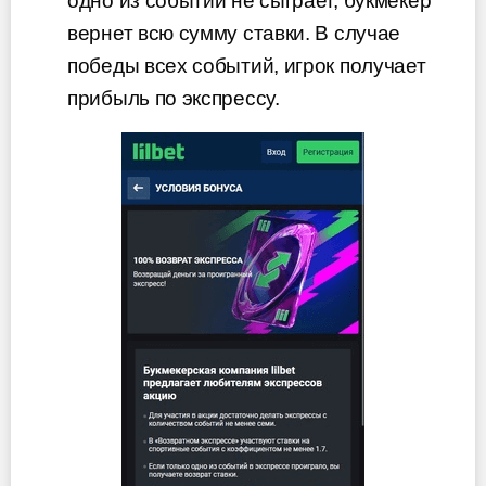
одно из событий не сыграет, букмекер
вернет всю сумму ставки. В случае
победы всех событий, игрок получает
прибыль по экспрессу.