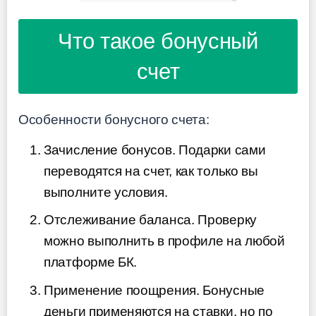
Что такое бонусный
счет
Особенности бонусного счета:
Зачисление бонусов. Подарки сами
переводятся на счет, как только вы
выполните условия.
Отслеживание баланса. Проверку
можно выполнить в профиле на любой
платформе БК.
Применение поощрения. Бонусные
деньги применяются на ставки, но по