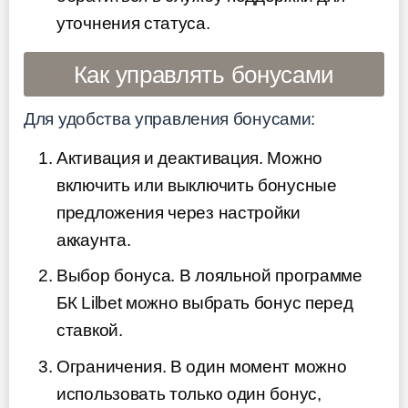
уточнения статуса.
Как управлять бонусами
Для удобства управления бонусами:
Активация и деактивация. Можно
включить или выключить бонусные
предложения через настройки
аккаунта.
Выбор бонуса. В лояльной программе
БК Lilbet можно выбрать бонус перед
ставкой.
Ограничения. В один момент можно
использовать только один бонус,