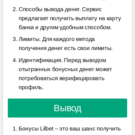
Способы вывода денег. Сервис
предлагает получить выплату на карту
банка и другим удобным способом.
Лимиты. Для каждого метода
получения денег есть свои лимиты.
Идентификация. Перед выводом
отыгранных бонусных денег может
потребоваться верифицировать
профиль.
Вывод
Бонусы Lilbet – это ваш шанс получить