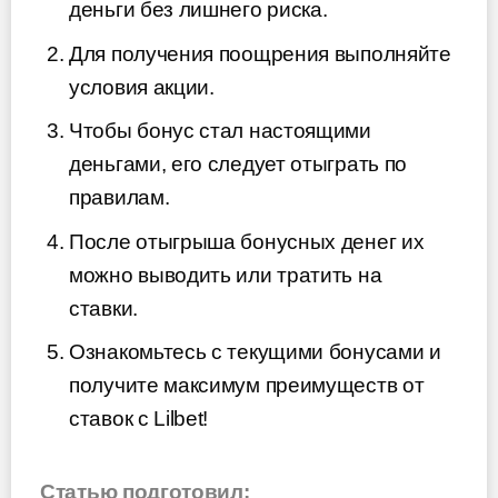
деньги без лишнего риска.
Для получения поощрения выполняйте
условия акции.
Чтобы бонус стал настоящими
деньгами, его следует отыграть по
правилам.
После отыгрыша бонусных денег их
можно выводить или тратить на
ставки.
Ознакомьтесь с текущими бонусами и
получите максимум преимуществ от
ставок с Lilbet!
Статью подготовил: