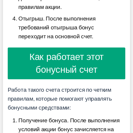
правилам акции.
Отыгрыш. После выполнения
требований отыгрыша бонус
переходит на основной счет.
Как работает этот
бонусный счет
Работа такого счета строится по четким
правилам, которые помогают управлять
бонусными средствами:
Получение бонуса. После выполнения
условий акции бонус зачисляется на