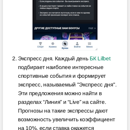
Экспресс дня. Каждый день
БК Lilbet
подбирает наиболее интересные
спортивные события и формирует
экспресс, называемый "Экспресс дня".
Эти предложения можно найти в
разделах “Линия” и “Live” на сайте.
Прогнозы на такие экспрессы дают
возможность увеличить коэффициент
на 10%, если ставка окажется