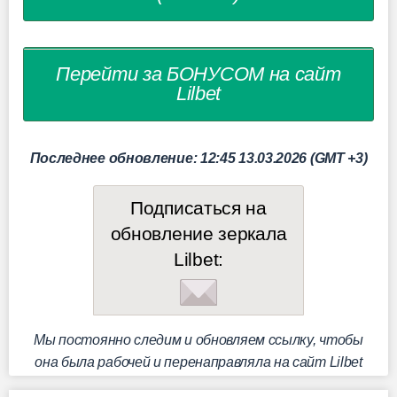
Перейти за БОНУСОМ на сайт
Lilbet
Последнее обновление: 12:45 13.03.2026 (GMT +3)
Подписаться на
обновление зеркала
Lilbet:
Мы постоянно следим и обновляем ссылку, чтобы
она была рабочей и перенаправляла на сайт Lilbet