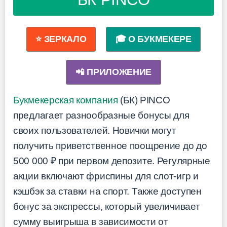
⭐ ЗЕРКАЛО
🎓 О БУКМЕКЕРЕ
📲 ПРИЛОЖЕНИЕ
Букмекерская компания
(БК) PINCO
предлагает разнообразные бонусы для
своих пользователей. Новички могут
получить приветственное поощрение до до
500 000 ₽ при первом депозите. Регулярные
акции включают фриспины для слот-игр и
кэшбэк за ставки на спорт. Также доступен
бонус за экспрессы, который увеличивает
сумму выигрыша в зависимости от