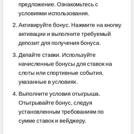
предложение. Ознакомьтесь с
условиями использования.
Активируйте бонус. Нажмите на кнопку
активации и выполните требуемый
депозит для получения бонуса.
Делайте ставки. Используйте
начисленные бонусы для ставок на
слоты или спортивные события,
указанные в условиях.
Выполните условия отыгрыша.
Отыгрывайте бонус, следуя
установленным требованиям по
сумме ставок и вейджеру.