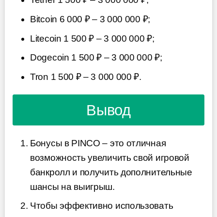
Bitcoin 6 000 ₽ – 3 000 000 ₽;
Litecoin 1 500 ₽ – 3 000 000 ₽;
Dogecoin 1 500 ₽ – 3 000 000 ₽;
Tron 1 500 ₽ – 3 000 000 ₽.
Вывод
Бонусы в PINCO – это отличная
возможность увеличить свой игровой
банкролл и получить дополнительные
шансы на выигрыш.
Чтобы эффективно использовать