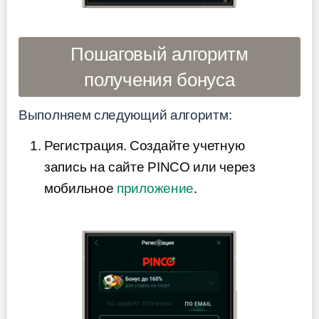
Пошаговый алгоритм
получения бонуса
Выполняем следующий алгоритм:
Регистрация. Создайте учетную
запись на сайте PINCO или через
мобильное
приложение
.