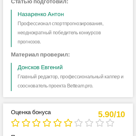
Статью подготовил:
Назаренко Антон
Профессионал спортпрогнозирования,
неоднократный победитель конкурсов
прогнозов.
Материал проверил:
Донсков Евгений
Главный редактор, профессиональный каппер и
сооснователь проекта Betteam.pro.
Оценка бонуса
5.90/10