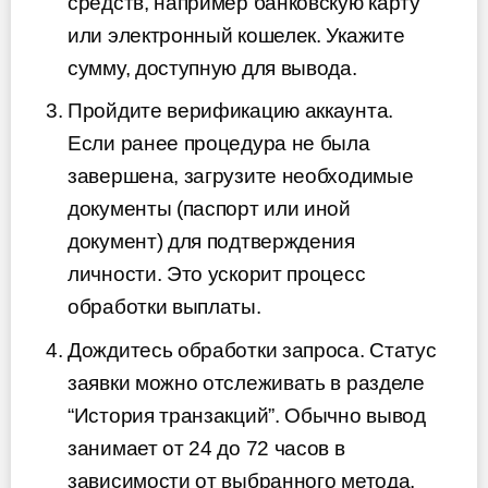
средств, например банковскую карту
или электронный кошелек. Укажите
сумму, доступную для вывода.
Пройдите верификацию аккаунта.
Если ранее процедура не была
завершена, загрузите необходимые
документы (паспорт или иной
документ) для подтверждения
личности. Это ускорит процесс
обработки выплаты.
Дождитесь обработки запроса. Статус
заявки можно отслеживать в разделе
“История транзакций”. Обычно вывод
занимает от 24 до 72 часов в
зависимости от выбранного метода.