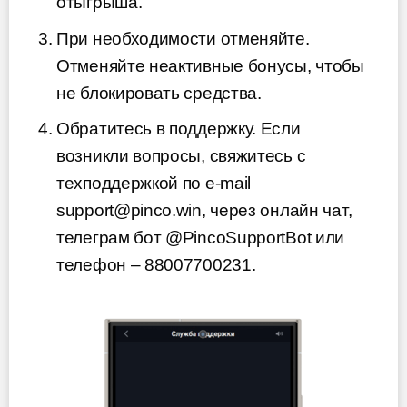
отыгрыша.
При необходимости отменяйте.
Отменяйте неактивные бонусы, чтобы
не блокировать средства.
Обратитесь в поддержку. Если
возникли вопросы, свяжитесь с
техподдержкой по e-mail
support@pinco.win, через онлайн чат,
телеграм бот @PincoSupportBot или
телефон – 88007700231.