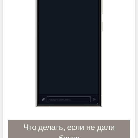
Что делать, если не дали