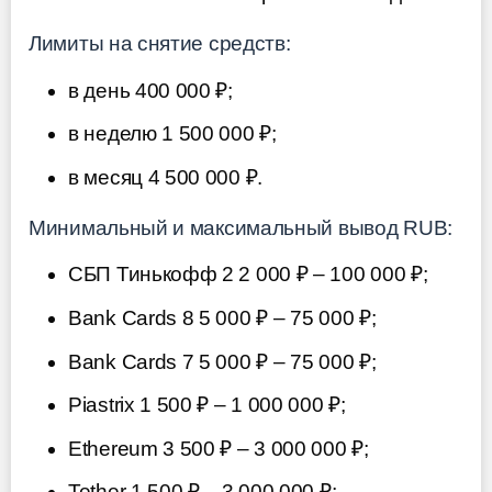
Лимиты на снятие средств:
в день 400 000 ₽;
в неделю 1 500 000 ₽;
в месяц 4 500 000 ₽.
Минимальный и максимальный вывод RUB:
СБП Тинькофф 2 2 000 ₽ – 100 000 ₽;
Bank Cards 8 5 000 ₽ – 75 000 ₽;
Bank Cards 7 5 000 ₽ – 75 000 ₽;
Piastrix 1 500 ₽ – 1 000 000 ₽;
Ethereum 3 500 ₽ – 3 000 000 ₽;
Tether 1 500 ₽ – 3 000 000 ₽;