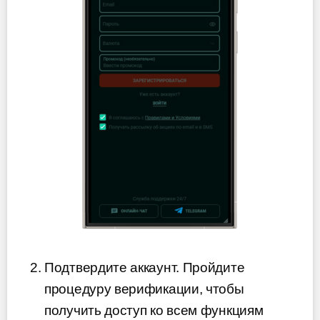
Подтвердите аккаунт. Пройдите
процедуру верификации, чтобы
получить доступ ко всем функциям