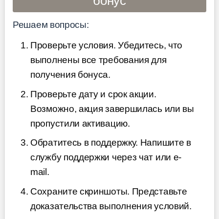
бонус
Решаем вопросы:
Проверьте условия. Убедитесь, что
выполнены все требования для
получения бонуса.
Проверьте дату и срок акции.
Возможно, акция завершилась или вы
пропустили активацию.
Обратитесь в поддержку. Напишите в
службу поддержки через чат или e-
mail.
Сохраните скриншоты. Представьте
доказательства выполнения условий.