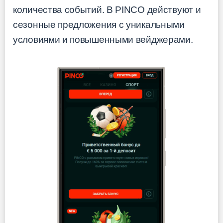
количества событий. В PINCO действуют и
сезонные предложения с уникальными
условиями и повышенными вейджерами.