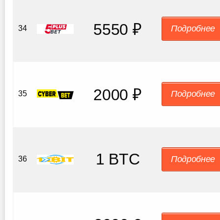
5550 ₽
Подробнее
34
2000 ₽
Подробнее
35
1 BTC
Подробнее
36