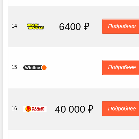
6400 ₽
Подробнее
14
Подробнее
15
40 000 ₽
Подробнее
16