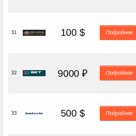
100 $
Подробнее
31
9000 ₽
Подробнее
32
500 $
Подробнее
33