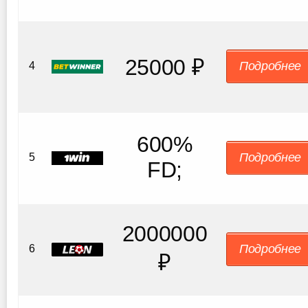
25000 ₽
Подробнее
4
600%
Подробнее
5
FD;
2000000
Подробнее
6
₽