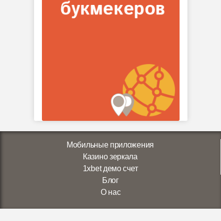
Мобильные приложения
Казино зеркала
1xbet демо счет
Блог
О нас