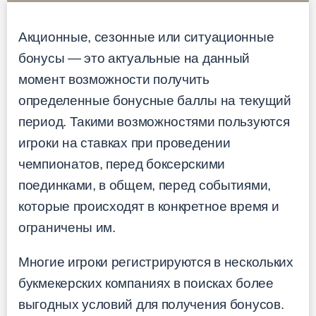
Акционные, сезонные или ситуационные
бонусы — это актуальные на данный
момент возможности получить
определенные бонусные баллы на текущий
период. Такими возможностями пользуются
игроки на ставках при проведении
чемпионатов, перед боксерскими
поединками, в общем, перед событиями,
которые происходят в конкретное время и
ограничены им.
Многие игроки регистрируются в нескольких
букмекерских компаниях в поисках более
выгодных условий для получения бонусов.