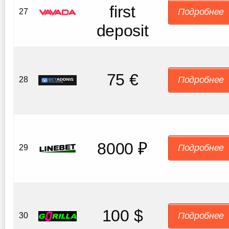
first
Подробнее
27
deposit
75 €
Подробнее
28
8000 ₽
Подробнее
29
100 $
Подробнее
30