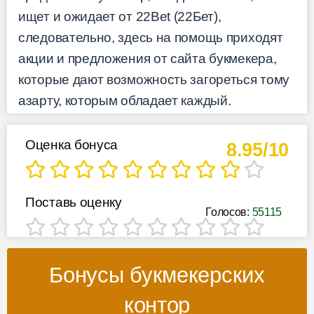
ищет и ожидает от 22Bet (22Бет),
следовательно, здесь на помощь приходят
акции и предложения от сайта букмекера,
которые дают возможность загореться тому
азарту, которым обладает каждый.
Оценка бонуса
8.95/10
Поставь оценку
Голосов:
55115
Бонусы букмекерских
контор