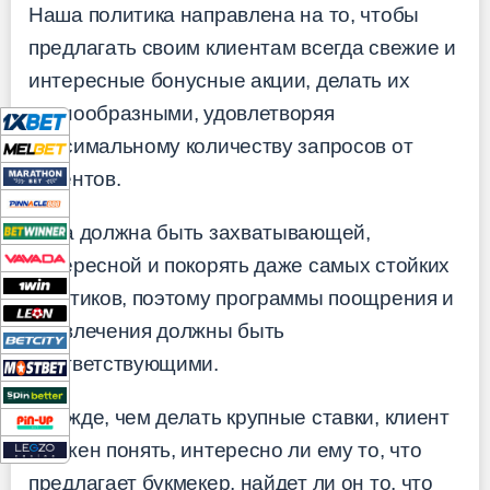
Наша политика направлена на то, чтобы
предлагать своим клиентам всегда свежие и
интересные бонусные акции, делать их
разнообразными, удовлетворяя
максимальному количеству запросов от
клиентов.
Игра должна быть захватывающей,
интересной и покорять даже самых стойких
скептиков, поэтому программы поощрения и
привлечения должны быть
соответствующими.
Прежде, чем делать крупные ставки, клиент
должен понять, интересно ли ему то, что
предлагает букмекер, найдет ли он то, что